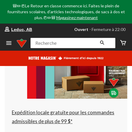
🎒✏️📒Le Retour en classe commence ici. Faites le plein de
fournitures scolaires, d'articles technologiques, de sacs à dos et
plus.📒✏️🎒
Magasinez maintenant
votre
Ouvert
⋅ Fermeture à 22:00
Leduc, AB
magasin
préféré
est
Recherche
Leduc,
AB,
courament
Ouvert,
Fermeture
à
à
22:00
cliquer
pour
changer
Expédition locale gratuite pour les commandes
admissibles de plus de 99 $*