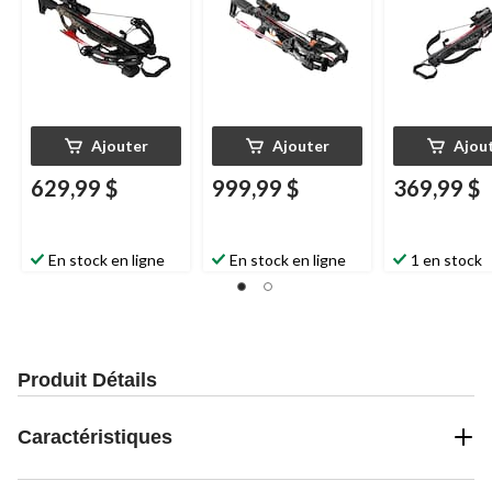
Ajouter
Ajouter
Ajou
629,99 $
999,99 $
369,99 $
En stock en ligne
En stock en ligne
1 en stock
Produit Détails
Caractéristiques