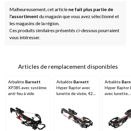
Malheureusement, cet article
ne fait plus partie de
l
’assortiment
du magasin que vous avez sélectionné et
les magasins de la région.
Ces produits similaires présentés ci-dessous pourraient
vous intéresser.
Articles de remplacement disponibles
Arbalète
Barnett
Arbalète
Barnett
Arbalète
Barn
XP385 avec système
Hyper Raptor avec
Hyper Raptor
anti-feu à vide
lunette de visée, 425
avec lunette
pi/s
Primetime, 405