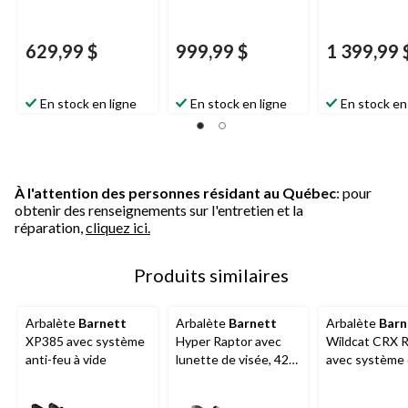
629,99 $
999,99 $
1 399,99 
En stock en ligne
En stock en ligne
En stock en
À l'attention des personnes résidant au Québec
: pour
obtenir des renseignements sur l'entretien et la
réparation,
cliquez ici.
Produits similaires
Arbalète
Barnett
Arbalète
Barnett
Arbalète
Barn
XP385 avec système
Hyper Raptor avec
Wildcat CRX 
anti-feu à vide
lunette de visée, 425
avec système
pi/s
gâchette anti-
vide