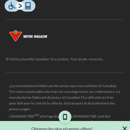
© 2026 La Société Canadian Tire Limitée. Tous droits réservés.
△Le manufacturier/fabricant des pneus que vous achetez et Canadian
Tire sont responsables des frais de recyclage inclus sur cette facture. Le
manufacturier/fabricant de pneus et Canadian Tire utilisent ces frais
pour défrayer le coût de la collecte, du transport et du traitement des
pneus usagés.
MD
CANADIAN TIRE
et le logo du triangle CANADIAN TIRE sont des
marques de commerce déposées de la Société Canadian Tire Limitée.
Obtenez les plus récentes offres!