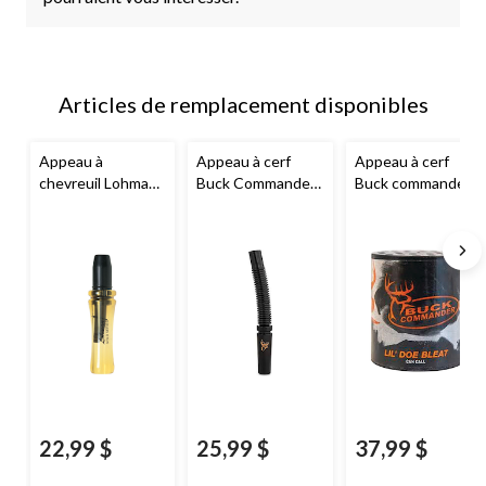
Articles de remplacement disponibles
Appeau à
Appeau à cerf
Appeau à cerf
chevreuil Lohman
Buck Commander
Buck commander,
Gold Series,
Honcho,
bêlements de
bêlement de biche
geignements
biche
22,99 $
25,99 $
37,99 $