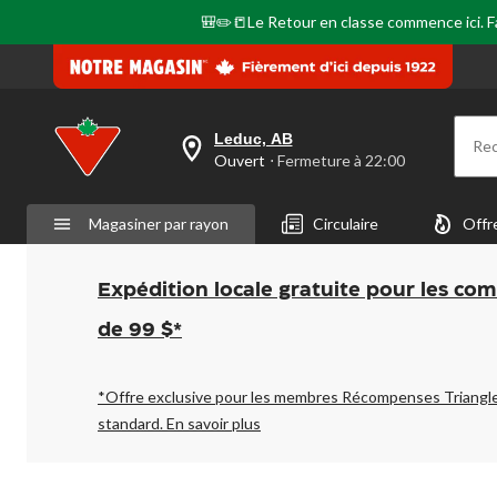
🎒✏️📒Le Retour en classe commence ici. Fai
Leduc, AB
Re
votre
Ouvert
⋅ Fermeture à 22:00
magasin
préféré
est
Magasiner par rayon
Circulaire
Offr
Leduc,
AB,
courament
Ouvert,
Expédition locale gratuite pour les co
Fermeture
à
de 99 $*
à
22:00
cliquer
pour
*Offre exclusive pour les membres Récompenses Triangl
changer
standard.
En savoir plus