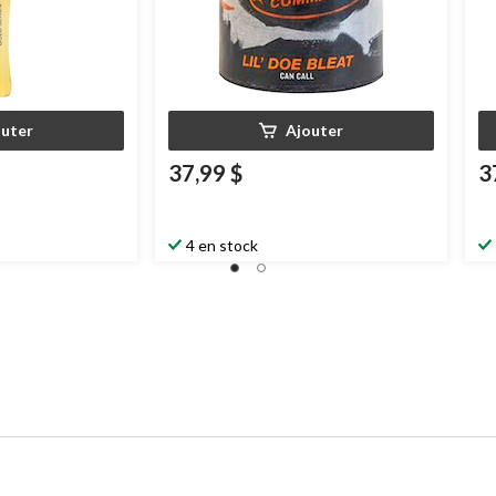
outer
Ajouter
37,99 $
3
4 en stock