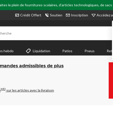
tes le plein de fournitures scolaires, d'articles technologiques, de sacs
Accédez a
Crédit Offert
Soutien
Inscription
cherche
es hebdo
Liquidation
Patios
Pneus
Ret
mmandes admissibles de plus
MD
e
sur les articles avec la livraison