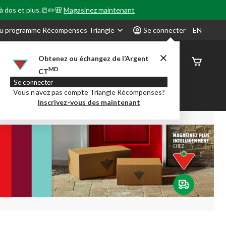
 à dos et plus.📒✏️🎒
Magasinez maintenant
u programme Récompenses Triangle
Se connecter
EN
Obtenez ou échangez de l’Argent
État de
MD
CT
command
Se connecter
Vous n’avez pas compte Triangle Récompenses?
our en Classe
Party City
Centre-auto
Inscrivez-vous des maintenant