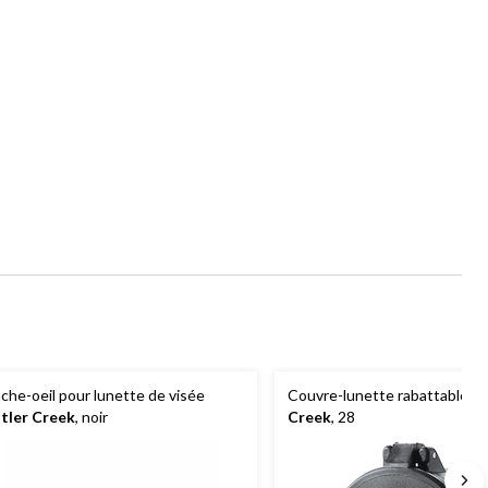
che-oeil pour lunette de visée
Couvre-lunette rabattable
Bu
tler Creek
, noir
Creek
, 28