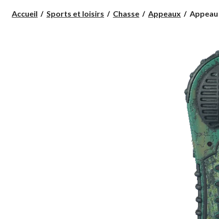
Appeau
Accueil
Sports et loisirs
Chasse
Appeaux
Appeau 
électron
pour
chevreui
Cass
Creek