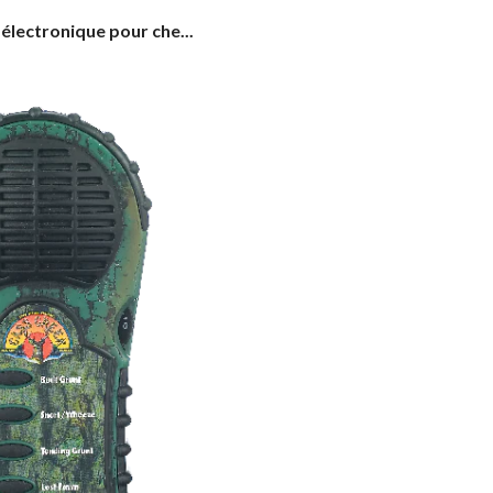
électronique pour che...
ique
l