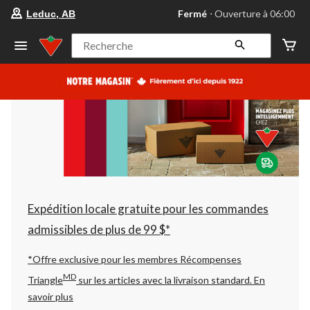
votre
Fermé
⋅ Ouverture à 06:00
Leduc, AB
magasin
préféré
est
Recherche
Leduc,
AB,
courament
Fermé,
Ouverture
à
à
06:00
cliquer
pour
changer
Expédition locale gratuite pour les commandes
admissibles de plus de 99 $*
*Offre exclusive pour les membres Récompenses
MD
Triangle
sur les articles avec la livraison standard.
En
savoir plus