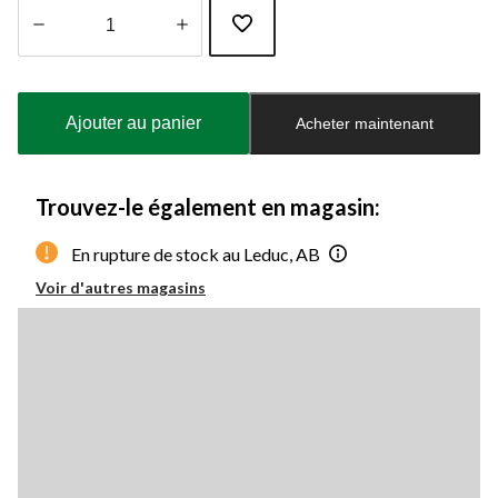
Quantité
mise
à
Ajouter au panier
Acheter maintenant
jour
à
1
Trouvez-le également en magasin:
En rupture de stock au Leduc, AB
Voir d'autres magasins