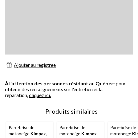
Ajouter au registree
À l'attention des personnes résidant au Québec
: pour
obtenir des renseignements sur l'entretien et la
réparation,
cliquez ici.
Produits similaires
Pare-brise de
Pare-brise de
Pare-brise de
motoneige
Kimpex
,
motoneige
Kimpex
,
motoneige
Ki