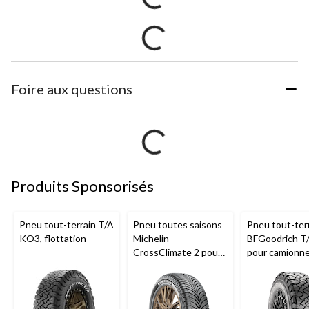
Foire aux questions
Produits Sponsorisés
Pneu tout-terrain T/A
Pneu toutes saisons
Pneu tout-ter
KO3, flottation
Michelin
BFGoodrich T
CrossClimate 2 pour
pour camionne
véhicules de tourisme
VUS
et multisegments