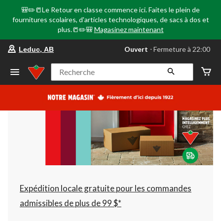
🎒✏️📒Le Retour en classe commence ici. Faites le plein de
fournitures scolaires, d'articles technologiques, de sacs à dos et
plus.📒✏️🎒
Magasinez maintenant
votre
Ouvert
⋅ Fermeture à 22:00
Leduc, AB
magasin
préféré
est
Recherche
Leduc,
AB,
courament
Ouvert,
Fermeture
à
à
22:00
cliquer
pour
changer
Expédition locale gratuite pour les commandes
admissibles de plus de 99 $*