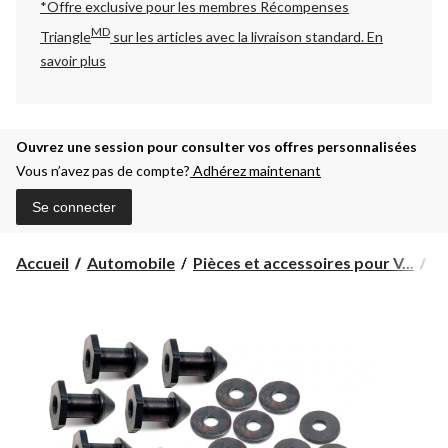
*Offre exclusive pour les membres Récompenses
MD
Triangle
sur les articles avec la livraison standard.
En
savoir plus
Ouvrez une session pour consulter vos offres personnalisées
Vous n’avez pas de compte?
Adhérez maintenant
Se connecter
Accueil
Automobile
Pièces et accessoires pour V...
Pi