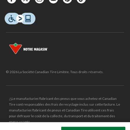
© 2026 La Société Canadian Tire Limitée. Tous droits réservés.
△Le manufacturier/fabricant des pneus que vous achetez et Canadian
Tire sont responsables des frais de recyclage inclus sur cette facture. Le
manufacturier/fabricant de pneus et Canadian Tire utilisent ces frais
pour défrayer le coût de la collecte, du transport et du traitement des
pneus usagés.
MD
CANADIAN TIRE
et le logo du triangle CANADIAN TIRE sont des