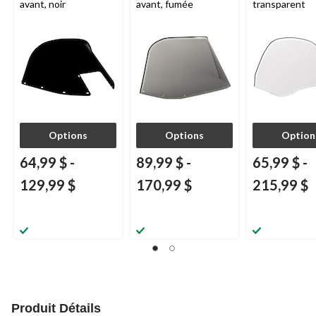
avant, noir
avant, fumée
transparent
Options
Options
Option
64,99 $
-
89,99 $
-
65,99 $
-
129,99 $
170,99 $
215,99 $
Produit Détails