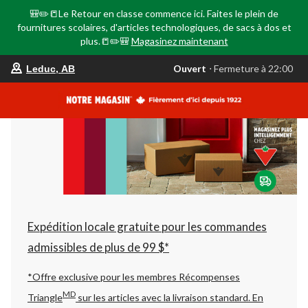
🎒✏️📒Le Retour en classe commence ici. Faites le plein de
fournitures scolaires, d'articles technologiques, de sacs à dos et
plus.📒✏️🎒
Magasinez maintenant
votre
Ouvert
⋅ Fermeture à 22:00
Leduc, AB
magasin
préféré
est
Leduc,
AB,
courament
Ouvert,
Fermeture
à
à
22:00
cliquer
pour
changer
Expédition locale gratuite pour les commandes
admissibles de plus de 99 $*
*Offre exclusive pour les membres Récompenses
MD
Triangle
sur les articles avec la livraison standard.
En