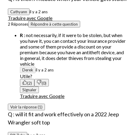
Cathyann
il y a 2 ans
Traduire avec Google
2 Réponses
Répondre à cette question
R :
not necessarily, if it were to be stolen, but when
you have it, you can contact your insurance provider
and some of them provide a discount on your
premium because you have an antitheft device, and
in general, it does deter thieves from stealing your
vehicle
Derek
il y a 2 ans
Utile?
(2)
(0)
Signaler
Traduire avec Google
Voir la réponse (1)
Q : will it fit and work effectively on a 2022 Jeep
Wrangler soft top