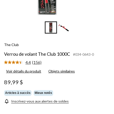
The Club
Verrou de volant The Club 1000C
#034-0643-0
4.4
(156)
Lire
les
Voir détails du produit
Objets similaires
156
commentaires.
Lien
89,99 $
vers
la
même
Articles à succès
Mieux notés
page.
Inscrivez-vous aux alertes de soldes