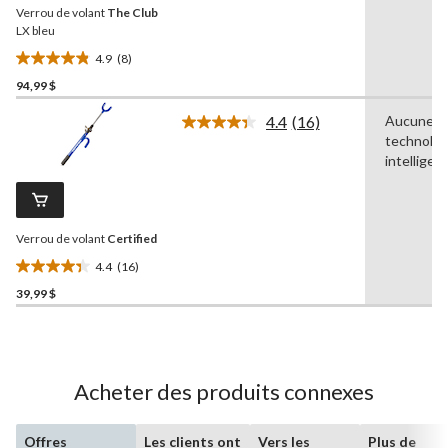
Verrou de volant
The Club
même
page.
LX bleu
4.9
(8)
4.9
94,99 $
étoile(s)
sur
4.4
(16)
Aucune
5.
Lire
technolog
les
8
16
intelligen
évaluations
commentaires.
Lien
vers
la
Verrou de volant
Certified
même
page.
4.4
(16)
4.4
39,99 $
étoile(s)
sur
5.
16
évaluations
Acheter des produits connexes
Offres
Les clients ont
Vers les
Plus de