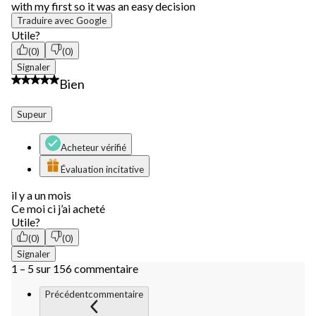
with my first so it was an easy decision
Traduire avec Google
Utile?
(0)
(0)
Signaler
5 étoile(s) sur 5.
Bien
Supeur
Acheteur vérifié
Évaluation incitative
il y a un mois
Ce moi ci j’ai acheté
Utile?
(0)
(0)
Signaler
1 – 5 sur 156 commentaire
Précédentcommentaire