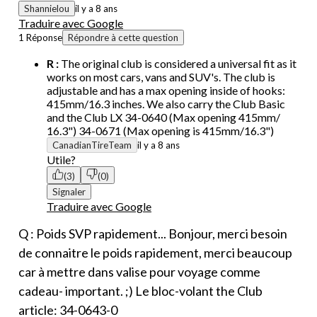
Shannielou
il y a 8 ans
Traduire avec Google
1 Réponse
Répondre à cette question
R :
The original club is considered a universal fit as it
works on most cars, vans and SUV's. The club is
adjustable and has a max opening inside of hooks:
415mm/16.3 inches. We also carry the Club Basic
and the Club LX 34-0640 (Max opening 415mm/
16.3") 34-0671 (Max opening is 415mm/16.3")
CanadianTireTeam
il y a 8 ans
Utile?
(3)
(0)
Signaler
Traduire avec Google
Q : Poids SVP rapidement... Bonjour, merci besoin
de connaitre le poids rapidement, merci beaucoup
car à mettre dans valise pour voyage comme
cadeau- important. ;) Le bloc-volant the Club
article: 34-0643-0