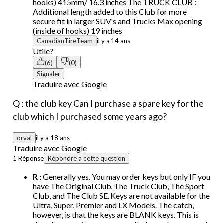
hooks) 415mm/ 16.3 inches The TRUCK CLUB :
Additional length added to this Club for more
secure fit in larger SUV's and Trucks Max opening
(inside of hooks) 19 inches
CanadianTireTeam
il y a 14 ans
Utile?
(6)
(0)
Signaler
Traduire avec Google
Q : the club key Can I purchase a spare key for the
club which I purchased some years ago?
orval
il y a 18 ans
Traduire avec Google
1 Réponse
Répondre à cette question
R :
Generally yes. You may order keys but only IF you
have The Original Club, The Truck Club, The Sport
Club, and The Club SE. Keys are not available for the
Ultra, Super, Premier and LX Models. The catch,
however, is that the keys are BLANK keys. This is