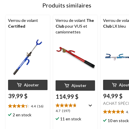
Produits similaires
Verrou de volant
Verrou de volant
The
Verrou de vol
Certified
Club
pour VUS et
Club
LX bleu
camionnettes
Ajouter
Ajou
Ajouter
39,99 $
94,99 $
114,99 $
ACHAT SPÉC
4.4
(16)
4.4
4.7
4.7
(197)
4
étoile(s)
4.9
2 en stock
étoile(s)
11 en stock
sur
étoile(s)
10 en stock
sur
5.
sur
5.