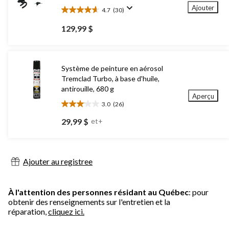
Ajouter
4.7
(30)
4.7
étoile(s)
129,99 $
sur
5.
30
évaluations
Système de peinture en aérosol
Tremclad Turbo, à base d'huile,
antirouille, 680 g
Aperçu
3.0
(26)
3.0
étoile(s)
29,99 $
et+
sur
5.
26
évaluations
Ajouter au registree
À l'attention des personnes résidant au Québec
: pour
obtenir des renseignements sur l'entretien et la
réparation,
cliquez ici.