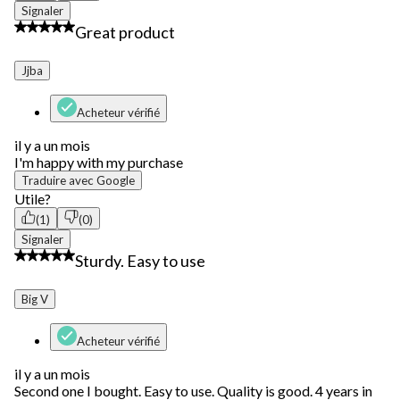
Signaler
4 étoile(s) sur 5.
Great product
Jjba
Acheteur vérifié
il y a un mois
I'm happy with my purchase
Traduire avec Google
Utile?
(1)
(0)
Signaler
5 étoile(s) sur 5.
Sturdy. Easy to use
Big V
Acheteur vérifié
il y a un mois
Second one I bought. Easy to use. Quality is good. 4 years in