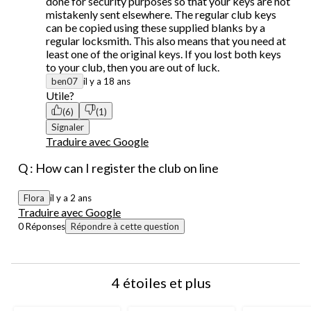
done for security purposes so that your keys are not
mistakenly sent elsewhere. The regular club keys
can be copied using these supplied blanks by a
regular locksmith. This also means that you need at
least one of the original keys. If you lost both keys
to your club, then you are out of luck.
ben07
il y a 18 ans
Utile?
(6)
(1)
Signaler
Traduire avec Google
Q : How can I register the club on line
Flora
il y a 2 ans
Traduire avec Google
0 Réponses
Répondre à cette question
4 étoiles et plus