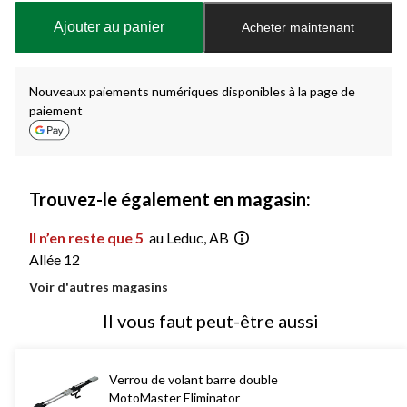
à
Ajouter au panier
Acheter maintenant
jour
à
1
Nouveaux paiements numériques disponibles à la page de
paiement
Trouvez-le également en magasin:
Il n’en reste que 5
au Leduc, AB
Allée 12
Voir d'autres magasins
Il vous faut peut-être aussi
Verrou de volant barre double
MotoMaster Eliminator