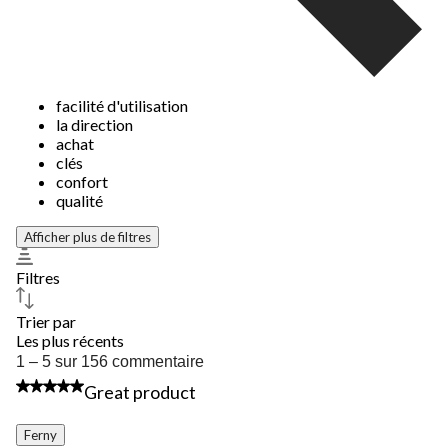
facilité d'utilisation
la direction
achat
clés
confort
qualité
Afficher plus de filtres
Filtres
Trier par
Les plus récents
1
1 – 5 sur 156 commentaire
à
5 étoile(s) sur 5.
Great product
5
sur
156
Ferny