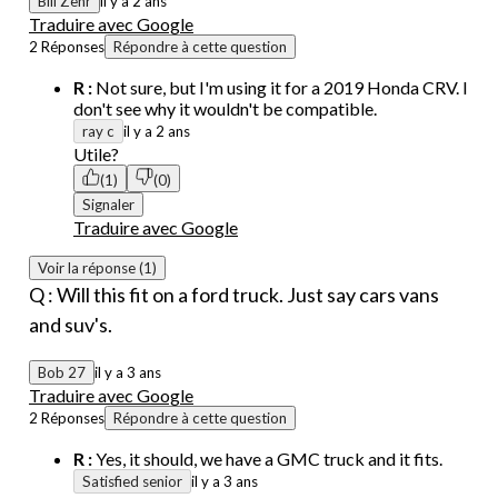
Bill Zehr
il y a 2 ans
Traduire avec Google
2 Réponses
Répondre à cette question
R :
Not sure, but I'm using it for a 2019 Honda CRV. I
don't see why it wouldn't be compatible.
ray c
il y a 2 ans
Utile?
(1)
(0)
Signaler
Traduire avec Google
Voir la réponse (1)
Q : Will this fit on a ford truck. Just say cars vans
and suv's.
Bob 27
il y a 3 ans
Traduire avec Google
2 Réponses
Répondre à cette question
R :
Yes, it should, we have a GMC truck and it fits.
Satisfied senior
il y a 3 ans