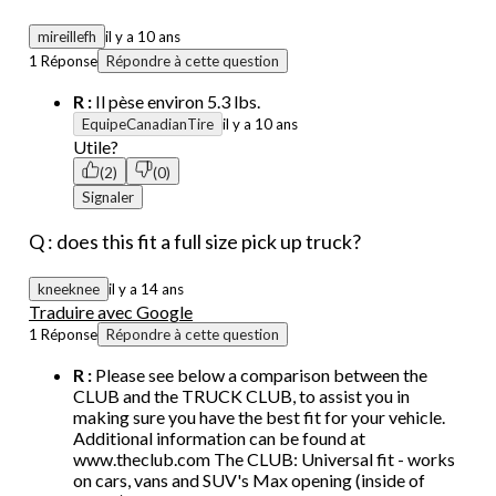
mireillefh
il y a 10 ans
1 Réponse
Répondre à cette question
R :
Il pèse environ 5.3 lbs.
EquipeCanadianTire
il y a 10 ans
Utile?
(2)
(0)
Signaler
Q : does this fit a full size pick up truck?
kneeknee
il y a 14 ans
Traduire avec Google
1 Réponse
Répondre à cette question
R :
Please see below a comparison between the
CLUB and the TRUCK CLUB, to assist you in
making sure you have the best fit for your vehicle.
Additional information can be found at
www.theclub.com The CLUB: Universal fit - works
on cars, vans and SUV's Max opening (inside of