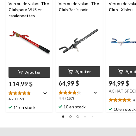
Verrou de volant
The
Verrou de volant
The
Verrou de vol
Club
pour VUS et
Club
Basic, noir
Club
LX bleu
camionnettes
Ajouter
Ajou
Ajouter
64,99 $
94,99 $
114,99 $
ACHAT SPÉC
4.4
4.4
(187)
4.7
4.7
(197)
4
4.9
étoile(s)
étoile(s)
10 en stock
11 en stock
étoile(s)
10 en stock
sur
sur
sur
5.
5.
5.
187
197
8
évaluations
évaluations
évaluations