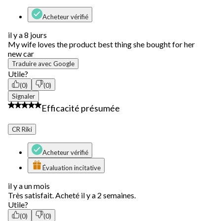
commentaire.
Acheteur vérifié
il y a 8 jours
My wife loves the product best thing she bought for her
new car
Traduire avec Google
Utile?
(0)
(0)
Signaler
5 étoile(s) sur 5.
Efficacité présumée
CR Riki
Acheteur vérifié
Évaluation incitative
il y a un mois
Très satisfait. Acheté il y a 2 semaines.
Utile?
(0)
(0)