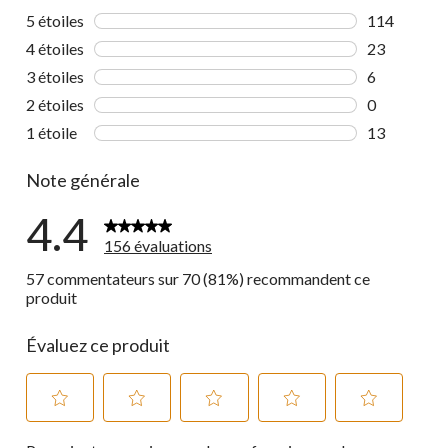
5 étoiles
étoiles
114
114 comment
4 étoiles
étoiles
23
23 commenta
3 étoiles
étoiles
6
6 commentai
2 étoiles
étoiles
0
0 commentai
1 étoile
étoiles
13
13 commenta
Note générale
4.4
156 évaluations
57 commentateurs sur 70 (81%) recommandent ce
produit
Évaluez ce produit
Sélectionnez
Sélectionnez
Sélectionnez
Sélectionnez
Sélectionnez