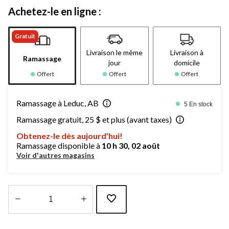
Achetez-le en ligne :
Gratuit
Livraison le même
Livraison à
Ramassage
jour
domicile
Offert
Offert
Offert
Ramassage à Leduc, AB
5 En stock
Ramassage gratuit, 25 $ et plus (avant taxes)
Obtenez-le dès aujourd’hui!
Ramassage disponible à
10 h 30, 02 août
Voir d'autres magasins
Quantité
mise