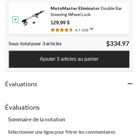
sur
MotoMaster Eliminator
Double Bar
5.
Steering Wheel Lock
197
évaluations
129,99 $
4.7
(30)
4.7
étoile(s)
$334.97
Sous-total pour 3 articles
sur
5.
30
Ajouter 3 articles au panier
évaluations
Évaluations
Évaluations
Sommaire de la notation
Sélectionner une ligne pour filtrer les commentaires