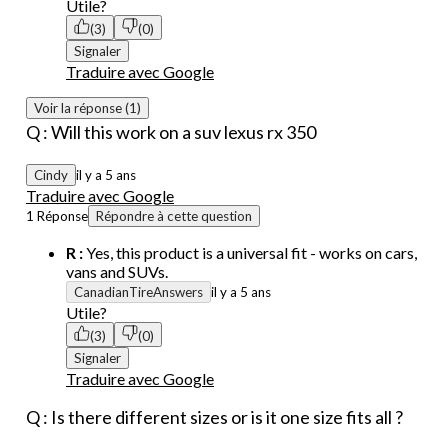
Utile?
(3)
(0)
Signaler
Traduire avec Google
Voir la réponse (1)
Q : Will this work on a suv lexus rx 350
Cindy
il y a 5 ans
Traduire avec Google
1 Réponse
Répondre à cette question
R :
Yes, this product is a universal fit - works on cars,
vans and SUVs.
CanadianTireAnswers
il y a 5 ans
Utile?
(3)
(0)
Signaler
Traduire avec Google
Q : Is there different sizes or is it one size fits all ?