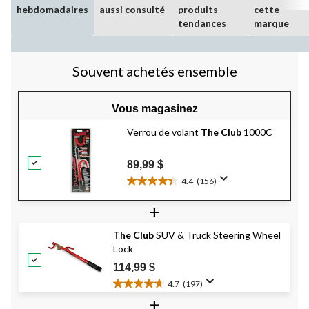
hebdomadaires
aussi consulté
produits
cette
tendances
marque
Souvent achetés ensemble
Vous magasinez
Verrou de volant
The Club
1000C
89,99 $
4.4
(156)
4.4
étoile(s)
+
sur
5.
The Club
SUV & Truck Steering Wheel
156
Lock
évaluations
114,99 $
4.7
(197)
4.7
+
étoile(s)