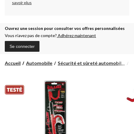
savoir plus
Ouvrez une session pour consulter vos offres personnalisées
Vous n’avez pas de compte?
Adhérez maintenant
Se connecter
Accueil
Automobile
Sécurité et sûreté automobil...
A