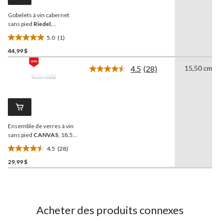
la
même
Gobelets à vin cabernet
page.
sans pied
Riedel
,
transparents, paq. 4
5.0
(1)
5.0
44,99 $
étoile(s)
sur
4.5
(28)
15,50 cm
5.
Lire
les
1
28
évaluation
commentaires.
Lien
vers
la
Ensemble de verres à vin
même
page.
sans pied
CANVAS
, 18,5
oz, paq. 12
4.5
(28)
4.5
29,99 $
étoile(s)
sur
5.
28
évaluations
Acheter des produits connexes