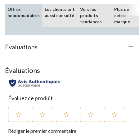
Offres
Les clients ont
Vers les
Plus de
hebdomadaires
aussi consulté
produits
cette
tendances
marque
Évaluations
Évaluations
Évaluez ce produit
Sélectionnez
Sélectionnez
Sélectionnez
Sélectionnez
Sélectionnez
Rédiger le premier commentaire
pour
pour
pour
pour
pour
évaluer
évaluer
évaluer
évaluer
évaluer