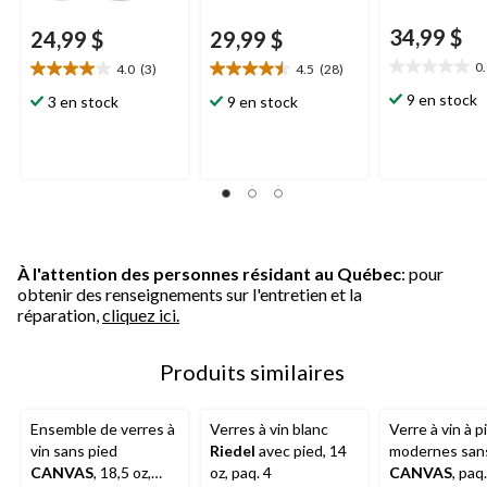
34,99 $
24,99 $
29,99 $
0
4.0
(3)
4.5
(28)
0.0
4.0
4.5
étoile(s)
étoile(s)
étoile(s)
9 en stock
3 en stock
9 en stock
sur
sur
sur
5.
5.
5.
3
28
évaluations
évaluations
À l'attention des personnes résidant au Québec
: pour
obtenir des renseignements sur l'entretien et la
réparation,
cliquez ici.
Produits similaires
Ensemble de verres à
Verres à vin blanc
Verre à vin à p
vin sans pied
Riedel
avec pied, 14
modernes san
CANVAS
, 18,5 oz,
oz, paq. 4
CANVAS
, paq