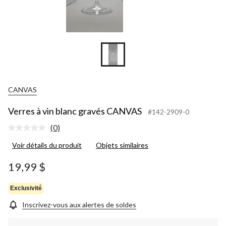
CANVAS
Verres à vin blanc gravés CANVAS
#142-2909-0
(0)
Aucune
cote
Voir détails du produit
Objets similaires
pour
ce
produit.
19,99 $
Lien
vers
la
Exclusivité
même
page.
Inscrivez-vous aux alertes de soldes