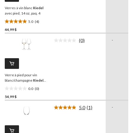
la
Verres à vin blanc
Riedel
même
page.
avec pied, 14 oz, paq. 4
5.0
(4)
5.0
44,99 $
étoile(s)
sur
(0)
-
5.
Aucune
cote
4
pour
évaluations
ce
produit.
Lien
vers
Verre à pied pour vin
la
même
blanc/champagne
Riedel
page.
Grape, paq. 2
0.0
(0)
0.0
54,99 $
étoile(s)
sur
5.0
(1)
-
5.
Lire
1
commentaire.
Lien
vers