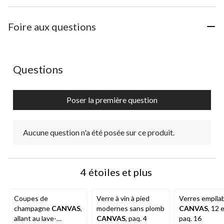
l'article
l'article
l'article
l'article
l'article
à
à
à
à
à
1
2
3
4
5
Foire aux questions
étoile.
étoiles.
étoiles.
étoiles.
étoiles.
Cette
Cette
Cette
Cette
Cette
action
action
action
action
action
ouvrira
ouvrira
ouvrira
ouvrira
ouvrira
Aucune question n'a été posée sur ce produit.
Questions
le
le
le
le
le
formulaire
formulaire
formulaire
formulaire
formulaire
de
de
de
de
de
Poser la première question
soumission.
soumission.
soumission.
soumission.
soumission.
Aucune question n'a été posée sur ce produit.
4 étoiles et plus
Coupes de
Verre à vin à pied
Verres empila
champagne
CANVAS
,
modernes sans plomb
CANVAS
, 12 
allant au lave-
CANVAS
, paq. 4
paq. 16