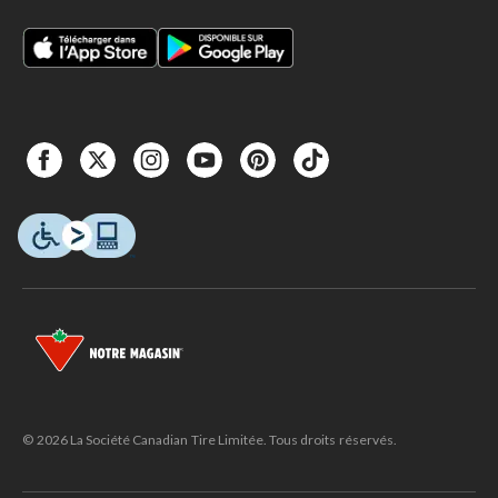
© 2026 La Société Canadian Tire Limitée. Tous droits réservés.