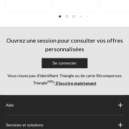
227
125
256
évaluations
évaluations
évaluations
Ouvrez une session pour consulter vos offres
personnalisées
Se connecter
Vous n’avez pas d’identifiant Triangle ou de carte Récompenses
MD
Triangle
?
S’inscrire maintenant
Aide
Services et solutions