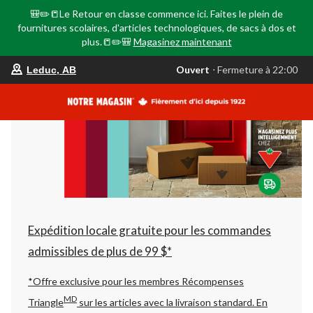
🎒✏️📒Le Retour en classe commence ici. Faites le plein de
fournitures scolaires, d'articles technologiques, de sacs à dos et
plus.📒✏️🎒
Magasinez maintenant
votre
Ouvert
⋅ Fermeture à 22:00
Leduc, AB
magasin
préféré
est
Leduc,
AB,
courament
Ouvert,
Fermeture
à
à
22:00
cliquer
pour
changer
Expédition locale gratuite pour les commandes
admissibles de plus de 99 $*
*Offre exclusive pour les membres Récompenses
MD
Triangle
sur les articles avec la livraison standard.
En