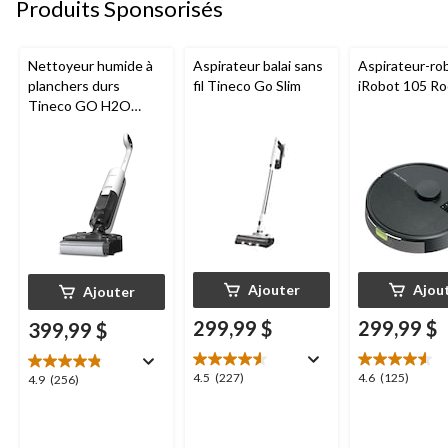
Produits Sponsorisés
Nettoyeur humide à
Aspirateur balai sans
Aspirateur-ro
planchers durs
fil Tineco Go Slim
iRobot 105 R
Tineco GO H2O
HammerHead
Ajouter
Ajou
Ajouter
299,99 $
299,99 $
399,99 $
4.5
4.6
4.5
(227)
4.6
(125)
4.9
4.9
(256)
étoile(s)
étoile(s)
étoile(s)
sur
sur
sur
5.
5.
5.