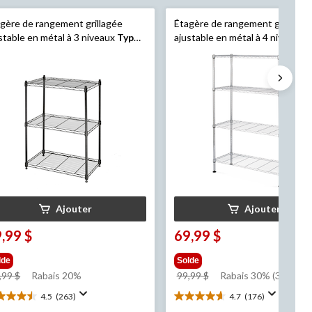
gère de rangement grillagée
Étagère de rangement grillagée
stable en métal à 3 niveaux
Type
ajustable en métal à 4 niveaux
T
noir
A
, chromé
Ajouter
Ajouter
,99 $
69,99 $
lde
Solde
prix
prix
,99 $
Rabais 20%
99,99 $
Rabais 30% (30.00 $)
était
était
4.5
(263)
4.7
(176)
5
4.7
49,99 $
99,99 $