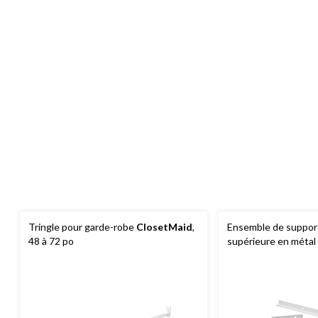
Tringle pour garde-robe
ClosetMaid
,
Ensemble de support
48 à 72 po
supérieure en métal
Suite Symphony, bla