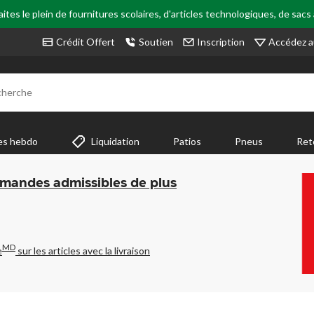
tes le plein de fournitures scolaires, d'articles technologiques, de sacs
Accédez a
Crédit Offert
Soutien
Inscription
cherche
es hebdo
Liquidation
Patios
Pneus
Ret
mmandes admissibles de plus
MD
e
sur les articles avec la livraison