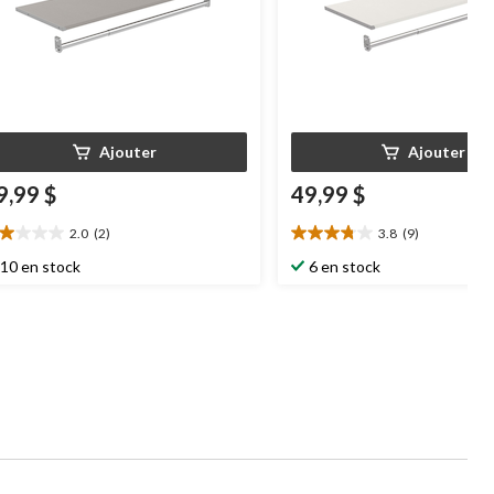
Ajouter
Ajouter
9,99 $
49,99 $
2.0
(2)
3.8
(9)
0
3.8
oile(s)
étoile(s)
10 en stock
6 en stock
r
sur
5.
9
aluations
évaluations