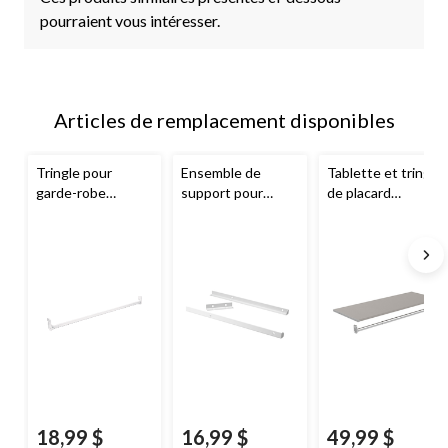
pourraient vous intéresser.
Articles de remplacement disponibles
Tringle pour
Ensemble de
Tablette et tringle
garde-robe
support pour
de placard
ClosetMaid
, 48 à
tablette
modulaires
72 po
supérieure en
ClosetMaid
,
métal
ClosetMaid
taupe
Suite Symphony,
blanc
18,99 $
16,99 $
49,99 $