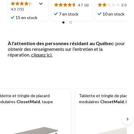
4.7
(6)
2.0
(2)
4.7
2.0
4.3
4.3
(72)
étoile(s)
étoile(s)
7 en stock
10 en stock
étoile(s)
15 en stock
sur
sur
sur
5.
5.
5.
6
2
72
évaluations
évaluations
évaluations
À l'attention des personnes résidant au Québec
: pour
obtenir des renseignements sur l'entretien et la
réparation,
cliquez ici.
blette et tringle de placard
Tablette et tringle de placard
dulaires
ClosetMaid
, taupe
modulaires
ClosetMaid
, blan