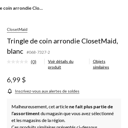
e coin arrondie Clo...
id,
ClosetMaid
Tringle de coin arrondie ClosetMaid,
blanc
#068-7327-2
(0)
Voir détails du
Objets
Aucune
produit
similaires
cote
pour
ce
6,99 $
produit.
Lien
vers
Inscrivez-vous aux alertes de soldes
la
même
page.
Malheureusement, cet article
ne fait plus partie de
l
’assortiment
du magasin que vous avez sélectionné
et les magasins de la région.
Ces produits similaires présentés ci-dessous