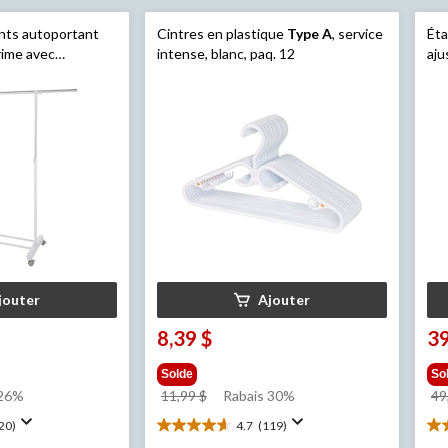
nts autoportant
Cintres en plastique
Type A
, service
Éta
ime avec
intense, blanc, paq. 12
aju
util
A
, 
jouter
Ajouter
8,39 $
39
Solde
So
prix
 26%
11,99 $
Rabais 30%
49
était
20)
4.7
(119)
4.7
4.
11,99 $