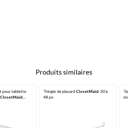
Produits similaires
 pour tablette
Tringle de placard
ClosetMaid
, 30 à
Ta
ClosetMaid
48 po
mo
nc