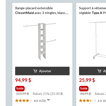
Range-placard extensible
Support à vêteme
ClosetMaid
avec 3 tringles, blanc,
réglable
Type A
Pr
12 po
assemblage sans o
Ajouter
A
94,99 $
25,99 $
Solde
Solde
prix
prix
119,99 $
Rabais 21% (25.00 $)
34,99 $
Rabais
était
était
4.0
(172)
3.3
(2
4.0
3.3
119,99 $
34,99 $