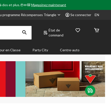
 à dos et plus.📒✏️🎒
Magasinez maintenant
u programme Récompenses Triangle
Se connecter
EN
État de
command
our en Classe
Party City
Centre-auto