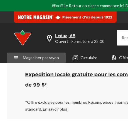
la
même
🎒✏️📒Le Retour en classe commence ici. Fai
page.
Leduc, AB
Re
votre
Ouvert
⋅ Fermeture à 22:00
magasin
préféré
est
Magasiner par rayon
Circulaire
Offr
Leduc,
AB,
courament
Ouvert,
Expédition locale gratuite pour les co
Fermeture
à
de 99 $*
à
22:00
cliquer
pour
*Offre exclusive pour les membres Récompenses Triangl
changer
standard.
En savoir plus