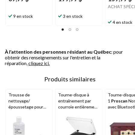
ACHAT SPÉC
9 en stock
3 en stock
4 en stock
À l'attention des personnes résidant au Québec
: pour
obtenir des renseignements sur l'entretien et la
réparation,
cliquez ici.
Produits similaires
Trousse de
Tourne-disque à
Tourne-disque
nettoyage/
entraînement par
1
Proscan
Nos
époussetage pour
courroie entièrement
avec Bluetoot
disques Audio-
automatique Audio-
parleur intégr
Technica pour LP/EP
Technica LP60X, 2
radio
vitesses, noir