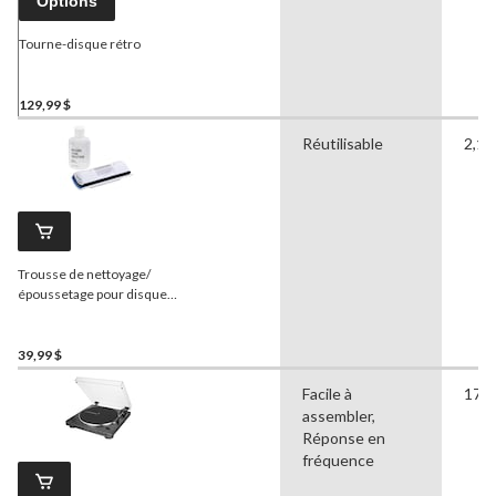
Options
Tourne-disque rétro
129,99 $
Réutilisable
2,10
Trousse de nettoyage/
époussetage pour disques
Audio-Technica pour LP/EP
39,99 $
Facile à
17,5
assembler,
Réponse en
fréquence