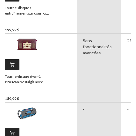
Tourne-disque à
entraînement par courroie
entièrement automatique
Audio-Technica LP60X, 2
vitesses, noir
199,99 $
Sans
29,0
fonctionnalités
avancées
Tourne-disque 6-en-1
Proscan
Nostalgia avec
Bluetooth, haut-parleur
intégré et radio
159,99 $
-
-