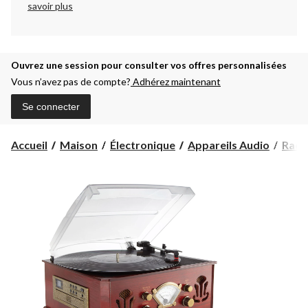
savoir plus
Ouvrez une session pour consulter vos offres personnalisées
Vous n’avez pas de compte?
Adhérez maintenant
Se connecter
Accueil
Maison
Électronique
Appareils Audio
Radi