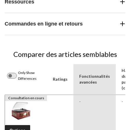
Ressources
Commandes en ligne et retours
Comparer des articles semblables
Hau
Only Show
Fonctionnalités
du
Differences
Ratings
avancées
paq
(cm)
Consultation en cours
-
-