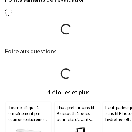
Foire aux questions
4 étoiles et plus
Tourne-disque à
Haut-parleur sans fil
Haut-parleur p
entraînement par
Bluetooth à roues
sans fil Bluet
courroie entièrement
pour fête d'avant-
hydrofuge
Blu
automatique Audio-
match, lumières à DEL
OZE300S avec
Technica LP60X, 2
et radio FM, noir
mains libres