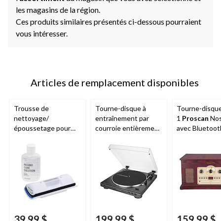
les magasins de la région.
Ces produits similaires présentés ci-dessous pourraient
vous intéresser.
Articles de remplacement disponibles
Trousse de
Tourne-disque à
Tourne-disque
nettoyage/
entraînement par
1
Proscan
Nos
époussetage pour
courroie entièrement
avec Bluetoot
disques Audio-
automatique Audio-
parleur intégr
Technica pour LP/EP
Technica LP60X, 2
radio
vitesses, noir
39,99 $
199,99 $
159,99 $