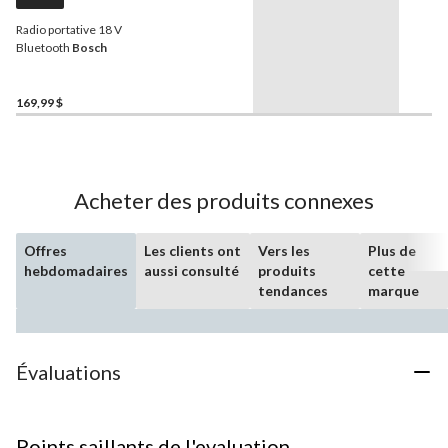
Radio portative 18 V
Bluetooth
Bosch
169,99 $
Acheter des produits connexes
Offres
Les clients ont
Vers les
Plus de
hebdomadaires
aussi consulté
produits
cette
tendances
marque
Évaluations
Points saillants de l'evaluation