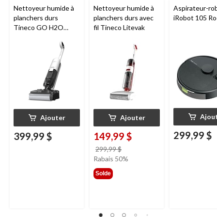
Nettoyeur humide à
Nettoyeur humide à
Aspirateur-ro
planchers durs
planchers durs avec
iRobot 105 R
Tineco GO H2O
fil Tineco Litevak
HammerHead
Ajou
Ajouter
Ajouter
299,99 $
399,99 $
149,99 $
prix
299,99 $
était
Rabais 50%
299,99 $
Solde