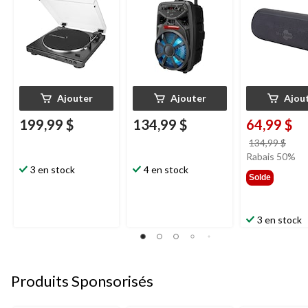
vitesses, noir
Ajouter
Ajouter
Ajou
199,99 $
134,99 $
64,99 $
prix
134,99 $
étai
Rabais 50%
3 en stock
4 en stock
134,
Solde
3 en stock
Produits Sponsorisés