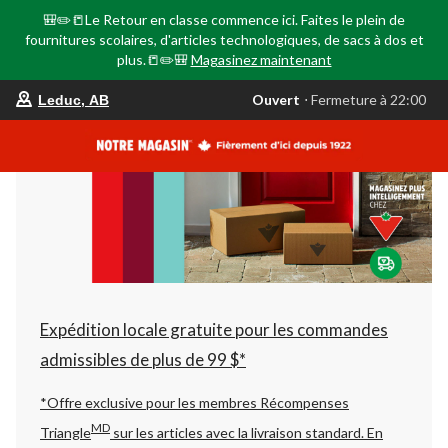
🎒✏️📒Le Retour en classe commence ici. Faites le plein de
fournitures scolaires, d'articles technologiques, de sacs à dos et
plus.📒✏️🎒
Magasinez maintenant
votre
Ouvert
⋅ Fermeture à 22:00
Leduc, AB
magasin
préféré
est
Leduc,
AB,
courament
Ouvert,
Fermeture
à
à
22:00
cliquer
pour
changer
Expédition locale gratuite pour les commandes
admissibles de plus de 99 $*
*Offre exclusive pour les membres Récompenses
MD
Triangle
sur les articles avec la livraison standard.
En