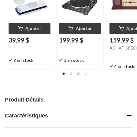
Ajouter
Ajouter
Ajou
39,99 $
199,99 $
159,99 $
ACHAT SPÉC
9 en stock
3 en stock
4 en stock
Produit Détails
Caractéristiques