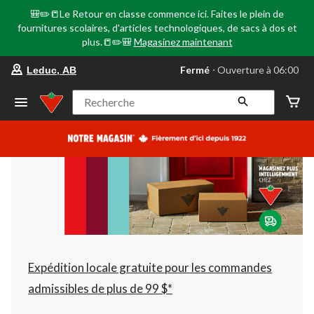
🎒✏️📒Le Retour en classe commence ici. Faites le plein de
fournitures scolaires, d'articles technologiques, de sacs à dos et
plus.📒✏️🎒
Magasinez maintenant
votre
Fermé
⋅ Ouverture à 06:00
Leduc, AB
magasin
préféré
est
Recherche
Leduc,
AB,
courament
Fermé,
Ouverture
à
à
06:00
cliquer
pour
changer
Expédition locale gratuite pour les commandes
admissibles de plus de 99 $*