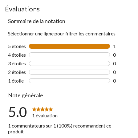
Évaluations
Sommaire de la notation
Sélectionner une ligne pour filtrer les commentaires
5 étoiles
étoiles
1
1 commentai
4 étoiles
étoiles
0
0 commentai
3 étoiles
étoiles
0
0 commentai
2 étoiles
étoiles
0
0 commentai
1 étoile
étoiles
0
0 commentai
Note générale
5.0
1 évaluation
1 commentateurs sur 1 (100%) recommandent ce
produit