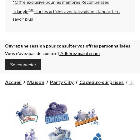
*Offre exclusive pour les membres Récompenses
MD
Triangle
sur les articles avec la livraison standard.
En
savoir plus
Ouvrez une session pour consulter vos offres personnalisées
Vous n’avez pas de compte?
Adhérez maintenant
Se connecter
Accueil
Maison
Party City
Cadeaux-surprises
Tato