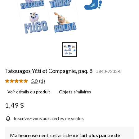
Tatouages Yéti et Compagnie, paq. 8
#843-7233-8
5.0
(1)
Lire
1
Voir détails du produit
Objets similaires
commentaire.
Lien
vers
1,49 $
la
même
page.
Inscrivez-vous aux alertes de soldes
Malheureusement, cet article
ne fait plus partie de