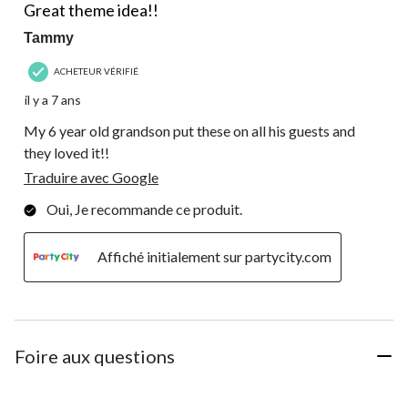
commentaire.
Great theme idea!!
Tammy
ACHETEUR VÉRIFIÉ
il y a 7 ans
My 6 year old grandson put these on all his guests and
they loved it!!
Traduire avec Google
Oui, Je recommande ce produit.
Affiché initialement sur partycity.com
Foire aux questions