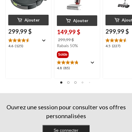
Ajouter
Ajou
Ajouter
299,99 $
299,99 $
149,99 $
prix
299,99 $
était
Rabais 50%
4.6
4.5
4.6
(125)
4.5
(227)
299,99 $
étoile(s)
étoile(s)
Solde
sur
sur
5.
5.
4.8
4.8
(85)
125
227
étoile(s)
évaluations
évaluations
sur
5.
85
évaluations
Ouvrez une session pour consulter vos offres
personnalisées
Se connecter