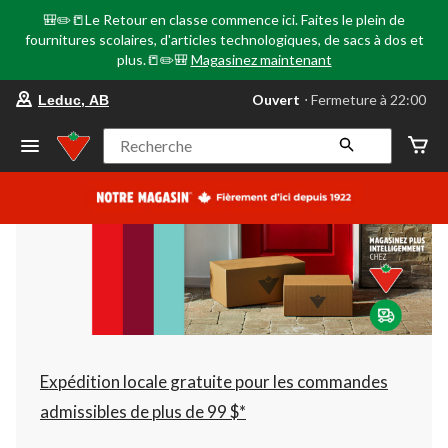
🎒✏️📒Le Retour en classe commence ici. Faites le plein de
fournitures scolaires, d'articles technologiques, de sacs à dos et
plus.📒✏️🎒
Magasinez maintenant
votre
Ouvert
⋅ Fermeture à 22:00
Leduc, AB
magasin
préféré
est
Recherche
Leduc,
AB,
courament
Ouvert,
Fermeture
à
à
22:00
cliquer
pour
changer
Expédition locale gratuite pour les commandes
admissibles de plus de 99 $*