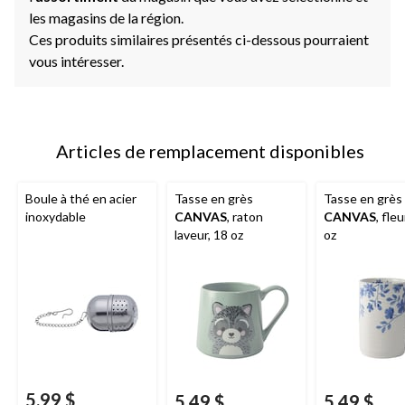
les magasins de la région.
Ces produits similaires présentés ci-dessous pourraient
vous intéresser.
Articles de remplacement disponibles
Boule à thé en acier
Tasse en grès
Tasse en grès
inoxydable
CANVAS
, raton
CANVAS
, fle
laveur, 18 oz
oz
5,99 $
5,49 $
5,49 $