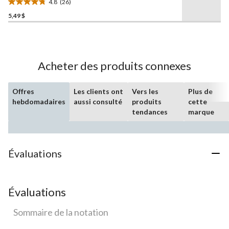
4.8
(26)
4.8
5,49 $
étoile(s)
sur
5.
26
évaluations
Acheter des produits connexes
Offres
Les clients ont
Vers les
Plus de
hebdomadaires
aussi consulté
produits
cette
tendances
marque
Évaluations
Évaluations
Sommaire de la notation