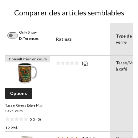
Comparer des articles semblables
Only Show
Type de
Differences
Ratings
verre
Consultation en cours
(0)
Tasse/Mug
Aucune
à café
cote
pour
ce
produit.
Lien
Options
vers
la
même
Tasse
Rivers Edge
Man
page.
Cave, ours
0.0
(0)
0.0
19,99 $
étoile(s)
sur