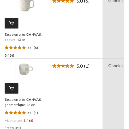
5.0
(6)
Gobelet
5.
Lire
les
6
commentaires.
Lien
vers
la
Tasse en grès
CANVAS
,
même
page.
coeurs, 13 oz
5.0
(6)
5.0
5,49 $
étoile(s)
sur
5.0
(1)
Gobelet
5.
Lire
1
6
commentaire.
évaluations
Lien
vers
la
même
Tasse en grès
CANVAS
,
page.
géométrique, 13 oz
5.0
(1)
5.0
Maintenant
3,46 $
étoile(s)
Prix
sur
Était
5,49 $