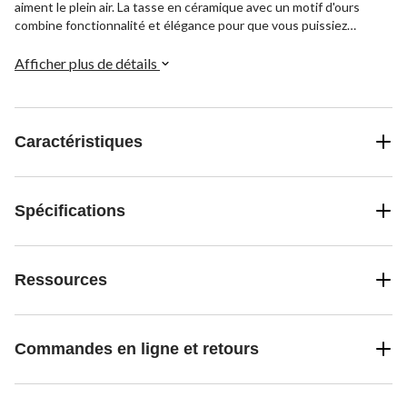
aiment le plein air. La tasse en céramique avec un motif d'ours
combine fonctionnalité et élégance pour que vous puissiez
profiter de la beauté de la nature chaque fois que vous prenez une
pause café.
Afficher plus de détails
Caractéristiques
Spécifications
Ressources
Commandes en ligne et retours