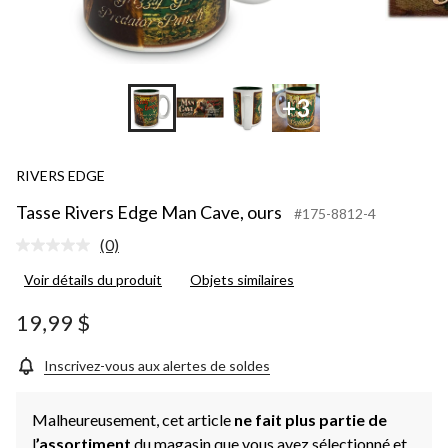
+3
RIVERS EDGE
Tasse Rivers Edge Man Cave, ours
#175-8812-4
(0)
Aucune
cote
Voir détails du produit
Objets similaires
pour
ce
produit.
19,99 $
Lien
vers
la
Inscrivez-vous aux alertes de soldes
même
page.
Malheureusement, cet article
ne fait plus partie de
l
’assortiment
du magasin que vous avez sélectionné et