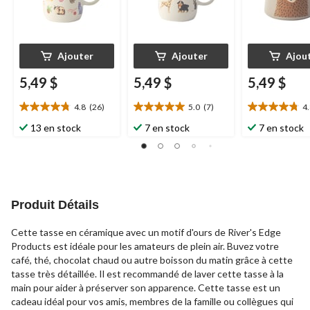
Ajouter
Ajouter
Ajou
5,49 $
5,49 $
5,49 $
4.8
(26)
5.0
(7)
4
4.8
5.0
4.8
étoile(s)
étoile(s)
étoile(s)
13 en stock
7 en stock
7 en stock
sur
sur
sur
5.
5.
5.
26
7
11
évaluations
évaluations
évaluations
Produit Détails
Cette tasse en céramique avec un motif d'ours de River's Edge
Products est idéale pour les amateurs de plein air. Buvez votre
café, thé, chocolat chaud ou autre boisson du matin grâce à cette
tasse très détaillée. Il est recommandé de laver cette tasse à la
main pour aider à préserver son apparence. Cette tasse est un
cadeau idéal pour vos amis, membres de la famille ou collègues qui