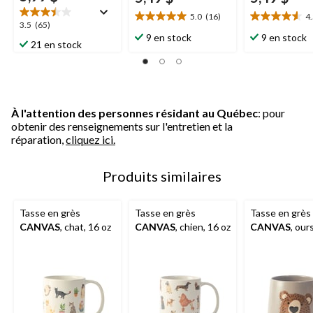
5.0
(16)
4
5.0
4.5
3.5
3.5
(65)
étoile(s)
étoile(s)
9 en stock
9 en stock
étoile(s)
21 en stock
sur
sur
sur
5.
5.
5.
16
13
65
évaluations
évaluations
évaluations
À l'attention des personnes résidant au Québec
: pour
obtenir des renseignements sur l'entretien et la
réparation,
cliquez ici.
Produits similaires
Tasse en grès
Tasse en grès
Tasse en grès
CANVAS
, chat, 16 oz
CANVAS
, chien, 16 oz
CANVAS
, our