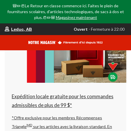
🎒✏️📒Le Retour en classe commence ici. Faites le plein de
fournitures scolaires, d'articles technologiques, de sacs à dos et
plus.📒✏️🎒
Magasinez maintenant
votre
Ouvert
⋅ Fermeture à 22:00
Leduc, AB
magasin
préféré
est
Leduc,
AB,
courament
Ouvert,
Fermeture
à
à
22:00
cliquer
pour
changer
Expédition locale gratuite pour les commandes
admissibles de plus de 99 $*
*Offre exclusive pour les membres Récompenses
MD
Triangle
sur les articles avec la livraison standard.
En