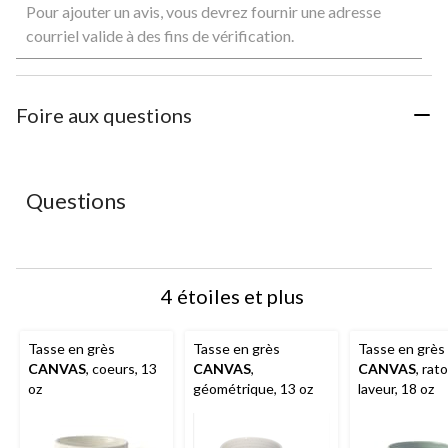
Pour ajouter un avis, vous devrez fournir une adresse
pour
pour
pour
pour
pour
évaluer
évaluer
évaluer
évaluer
évaluer
courriel valide à des fins de vérification.
l'article
l'article
l'article
l'article
l'article
à
à
à
à
à
1
2
3
4
5
étoile.
étoiles.
étoiles.
étoiles.
étoiles.
Foire aux questions
Cette
Cette
Cette
Cette
Cette
action
action
action
action
action
ouvrira
ouvrira
ouvrira
ouvrira
ouvrira
le
le
le
le
le
Questions
formulaire
formulaire
formulaire
formulaire
formulaire
de
de
de
de
de
soumission.
soumission.
soumission.
soumission.
soumission.
4 étoiles et plus
Tasse en grès
Tasse en grès
Tasse en grès
CANVAS
, coeurs, 13
CANVAS
,
CANVAS
, rat
oz
géométrique, 13 oz
laveur, 18 oz