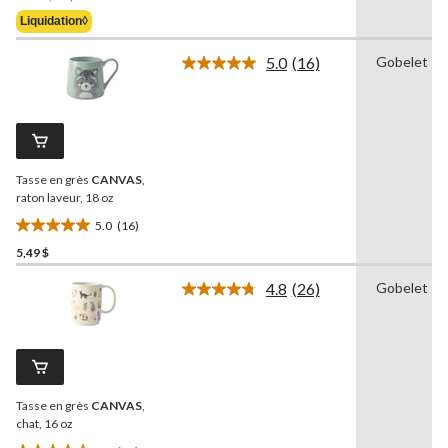
Était
5.
Liquidation◊
5,49 $
1
évaluation
5.0
(16)
Gobelet
Lire
les
16
commentaires.
Lien
vers
la
Tasse en grès
CANVAS
,
même
page.
raton laveur, 18 oz
5.0
(16)
5.0
5,49 $
étoile(s)
sur
4.8
(26)
Gobelet
5.
Lire
les
16
26
évaluations
commentaires.
Lien
vers
la
Tasse en grès
CANVAS
,
même
page.
chat, 16 oz