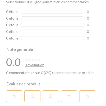
Sélectionner une ligne pour filtrer les commentaires
0 étoile
étoiles
0
0 commentai
0 étoile
étoiles
0
0 commentai
0 étoile
étoiles
0
0 commentai
0 étoile
étoiles
0
0 commentai
0 étoile
étoiles
0
0 commentai
Note générale
0.0
0 évaluation
0 commentateurs sur 0 (0%) recommandent ce produit
Évaluez ce produit
Sélectionnez
Sélectionnez
Sélectionnez
Sélectionnez
Sélectionnez