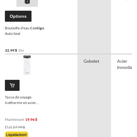
Options
Bouteille d'eau
Contigo
Auto Seal
32,99 $
Et+
Gobelet
Acier
inoxydabl
Tasse de voyage
isotherme en acier
inoxydable avec couvercle
à l'épreuve des fuites
Contigo
Huron Couture,
Maintenant
19,96 $
marbre blanc, 20 oz
Prix
Était
27,99 $
Était
Liquidation◊