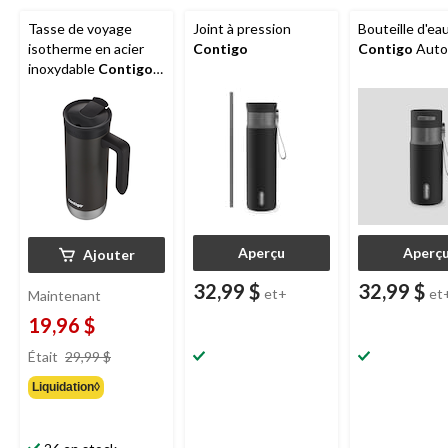
Tasse de voyage
Joint à pression
Bouteille d'ea
isotherme en acier
Contigo
Contigo
Auto
inoxydable
Contigo
avec poignée et
couvercle, gris, 20 oz
Aperçu
Aperç
Ajouter
32,99 $
32,99 $
et+
et
Maintenant
19,96 $
prix
Était
29,99 $
était
Liquidation◊
29,99 $