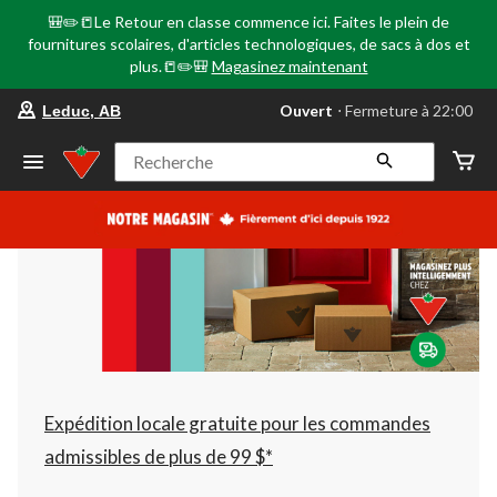
🎒✏️📒Le Retour en classe commence ici. Faites le plein de
fournitures scolaires, d'articles technologiques, de sacs à dos et
plus.📒✏️🎒
Magasinez maintenant
votre
Ouvert
⋅ Fermeture à 22:00
Leduc, AB
magasin
préféré
est
Recherche
Leduc,
AB,
courament
Ouvert,
Fermeture
à
à
22:00
cliquer
pour
changer
Expédition locale gratuite pour les commandes
admissibles de plus de 99 $*