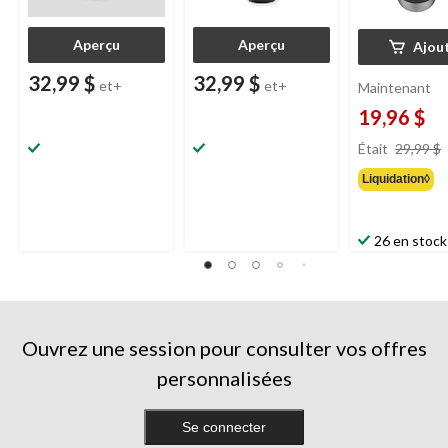
Aperçu
Aperçu
Ajou
32,99 $
32,99 $
et+
et+
Maintenant
19,96 $
Était
29,99 $
Liquidation◊
26 en stock
Ouvrez une session pour consulter vos offres
personnalisées
Se connecter