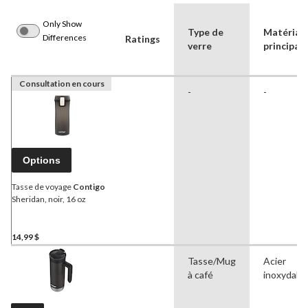
Only Show
Type de
Matériau
Differences
Ratings
verre
principal
Consultation en cours
-
-
Options
Tasse de voyage
Contigo
Sheridan, noir, 16 oz
14,99 $
Tasse/Mug
Acier
à café
inoxydabl