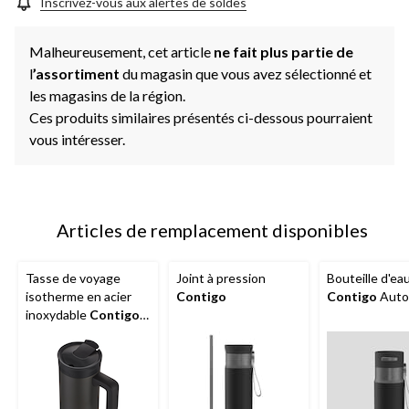
Inscrivez-vous aux alertes de soldes
Malheureusement, cet article
ne fait plus partie de
l
’assortiment
du magasin que vous avez sélectionné et
les magasins de la région.
Ces produits similaires présentés ci-dessous pourraient
vous intéresser.
Articles de remplacement disponibles
Tasse de voyage
Joint à pression
Bouteille d'ea
isotherme en acier
Contigo
Contigo
Auto
inoxydable
Contigo
avec poignée et
couvercle, gris, 20 oz