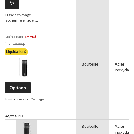
Tasse de voyage
isotherme en acier
inoxydable
Contigo
avec
poignée et couvercle, gris,
20 oz
Maintenant
19,96 $
Prix
Était
29,99 $
Était
Liquidation◊
29,99 $
Bouteille
Acier
inoxydabl
Options
Joint à pression
Contigo
32,99 $
Et+
Bouteille
Acier
inoxydabl