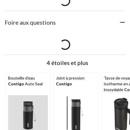
Foire aux questions
4 étoiles et plus
Bouteille d'eau
Joint à pression
Tasse de voy
Contigo
Auto Seal
Contigo
isotherme en 
inoxydable
Co
avec poignée 
couvercle, gris