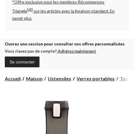
*Offre exclusive pour les membres Récompenses
MD
Triangle
sur les articles avec la livraison standard.
En
savoir plus
Ouvrez une session pour consulter vos offres personnalisées
Vous n’avez pas de compte?
Adhérez maintenant
Se connecter
Accueil
Maison
Ustensiles
Verres portables
Tasses