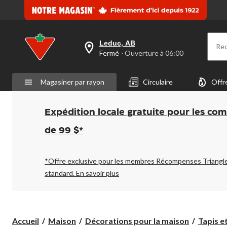
Leduc, AB
Re
votre
Fermé
⋅ Ouverture à 06:00
magasin
préféré
est
Magasiner par rayon
Circulaire
Offr
Leduc,
AB,
courament
Fermé,
Expédition locale gratuite pour les co
Ouverture
à
de 99 $*
à
06:00
cliquer
pour
*Offre exclusive pour les membres Récompenses Triangl
changer
standard.
En savoir plus
Accueil
Maison
Décorations pour la maison
Tapis e