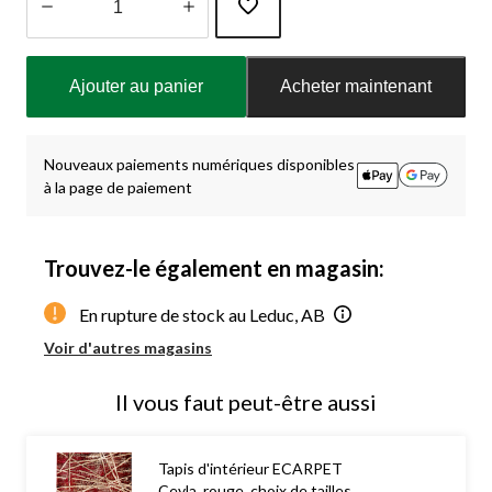
Quantité
mise
Ajouter au panier
Acheter maintenant
à
jour
à
1
Nouveaux paiements numériques disponibles
à la page de paiement
Trouvez-le également en magasin:
En rupture de stock au Leduc, AB
Voir d'autres magasins
Il vous faut peut-être aussi
Tapis d'intérieur ECARPET
Ceyla, rouge, choix de tailles