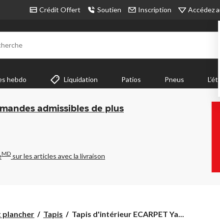
Accédez a
Crédit Offert
Soutien
Inscription
cherche
es hebdo
Liquidation
Patios
Pneus
L’ét
mmandes admissibles de plus
MD
e
sur les articles avec la livraison
Tapis
t plancher
Tapis
Tapis d'intérieur ECARPET Ya...