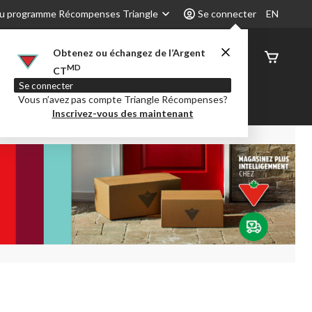
u programme Récompenses Triangle
Se connecter
EN
Obtenez ou échangez de l’Argent
État de
MD
CT
command
Se connecter
Vous n’avez pas compte Triangle Récompenses?
é
Party City
Centre-auto
Inscrivez-vous des maintenant