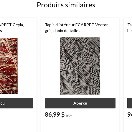
Produits similaires
CARPET Ceyla,
Tapis d'intérieur ECARPET Vector,
Ta
es
gris, choix de tailles
bl
çu
Aperçu
86,99 $
9
et+