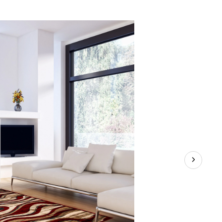
d'intérieur
ECARPET
Yasmine,
rouge,
choix
de
tailles