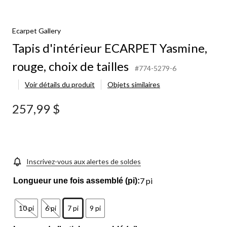
Ecarpet Gallery
Tapis d'intérieur ECARPET Yasmine,
rouge, choix de tailles
#774-5279-6
Voir détails du produit
Objets similaires
257,99 $
Inscrivez-vous aux alertes de soldes
7 pi
Longueur une fois assemblé (pi):
10 pi
6 pi
7 pi
9 pi