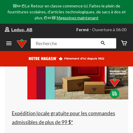
🎒✏️📒Le Retour en classe commence ici. Faites le plein de
fournitures scolaires, d'articles technologiques, de sacs à dos et
plus.📒✏️🎒
Magasinez maintenant
votre
Fermé
⋅ Ouverture à 06:00
Leduc, AB
magasin
préféré
est
Recherche
Leduc,
AB,
courament
Fermé,
Ouverture
à
à
06:00
cliquer
pour
changer
Expédition locale gratuite pour les commandes
admissibles de plus de 99 $*