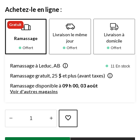
Achetez-le en ligne :
Gratuit
Livraison le même
Livraison à
Ramassage
jour
domicile
Offert
Offert
Offert
Ramassage à Leduc, AB
11 En stock
Ramassage gratuit, 25 $ et plus (avant taxes)
Ramassage disponible à
09 h 00, 03 août
Voir d'autres magasins
Quantité
mise