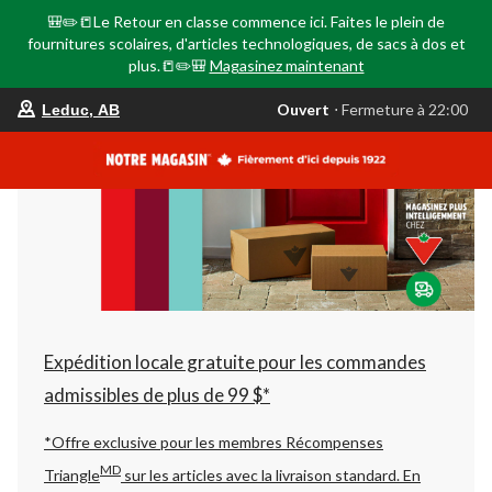
🎒✏️📒Le Retour en classe commence ici. Faites le plein de
fournitures scolaires, d'articles technologiques, de sacs à dos et
plus.📒✏️🎒
Magasinez maintenant
votre
Ouvert
⋅ Fermeture à 22:00
Leduc, AB
magasin
préféré
est
Leduc,
AB,
courament
Ouvert,
Fermeture
à
à
22:00
cliquer
pour
changer
Expédition locale gratuite pour les commandes
admissibles de plus de 99 $*
*Offre exclusive pour les membres Récompenses
MD
Triangle
sur les articles avec la livraison standard.
En