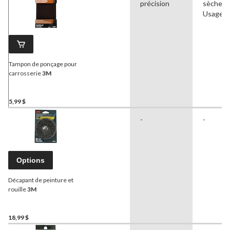
précision
sèche,
Usage à
Tampon de ponçage pour
carrosserie
3M
5,99 $
-
-
Options
Décapant de peinture et
rouille
3M
18,99 $