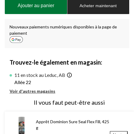
à
Ajouter au panier
Acheter maintenant
jour
à
1
Nouveaux paiements numériques disponibles à la page de
paiement
Trouvez-le également en magasin:
11 en stock au Leduc, AB
Allée 22
Voir d'autres magasins
Il vous faut peut-être aussi
Apprêt Dominion Sure Seal Flex Fill, 425
g