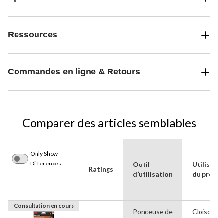
Ressources
Commandes en ligne & Retours
Comparer des articles semblables
Only Show
Differences
Outil
Utilisat
Ratings
d’utilisation
du prod
Consultation en cours
Ponceuse de
Cloison