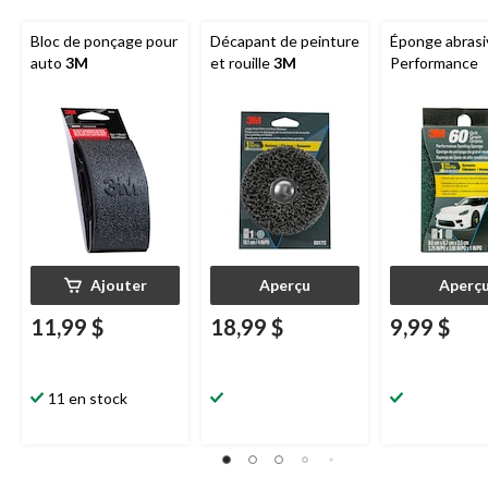
Bloc de ponçage pour
Décapant de peinture
Éponge abras
auto
3M
et rouille
3M
Performance
Ajouter
Aperçu
Aperç
11,99 $
18,99 $
9,99 $
11 en stock