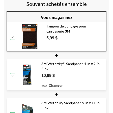
Souvent achetés ensemble
Vous magasinez
Tampon de ponçage pour
carrosserie
3M
5,99 $
+
3M
Wetordry™ Sandpaper, 4-in x 9-in,
5-pk
10,99 $
Changer
800
+
3M
WetorDry Sandpaper, 9-in x 11-in,
5-pk