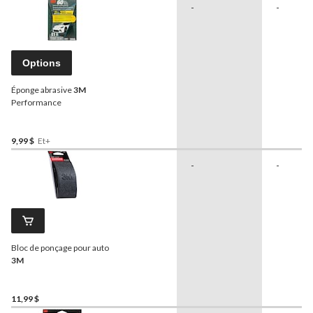
-
-
Options
Éponge abrasive
3M
Performance
9,99 $
Et+
-
-
Bloc de ponçage pour auto
3M
11,99 $