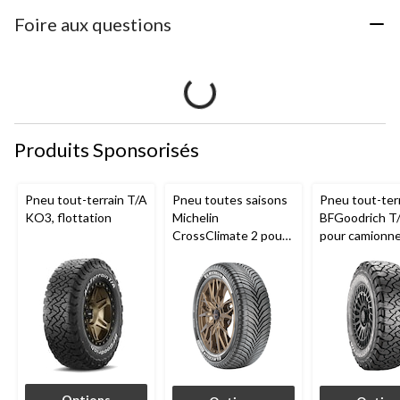
Foire aux questions
Produits Sponsorisés
Pneu tout-terrain T/A
Pneu toutes saisons
Pneu tout-ter
KO3, flottation
Michelin
BFGoodrich T
CrossClimate 2 pour
pour camionne
véhicules de tourisme
VUS
et multisegments
Options