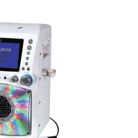
raoké