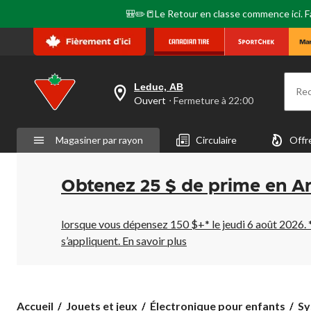
🎒✏️📒Le Retour en classe commence ici. Fai
Leduc, AB
Re
votre
Ouvert
⋅ Fermeture à 22:00
magasin
préféré
est
Magasiner par rayon
Circulaire
Offr
Leduc,
AB,
courament
Ouvert,
Obtenez 25 $ de prime en A
Fermeture
à
à
22:00
lorsque vous dépensez 150 $+* le jeudi 6 août 2026. 
cliquer
s’appliquent.
En savoir plus
pour
changer
Sy
Accueil
Jouets et jeux
Électronique pour enfants
Sy