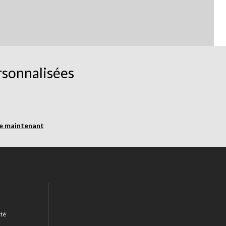
rsonnalisées
re maintenant
ité