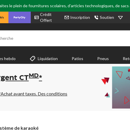
tes le plein de fournitures scolaires, d'articles technologiques, de sacs
Crédit
Inscription
Soutien
Offert
cherche
es hebdo
Liquidation
Patios
Pneus
Ret
MD
rgent CT
*
*Achat avant taxes. Des conditions
stème
stème de karaoké