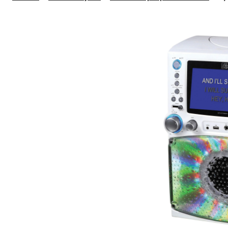
de
ka