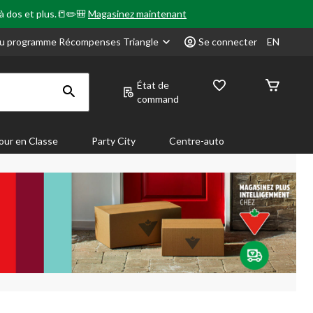
 à dos et plus.📒✏️🎒
Magasinez maintenant
u programme Récompenses Triangle
Se connecter
EN
État de
command
our en Classe
Party City
Centre-auto