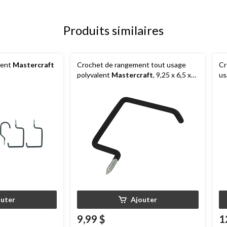
Produits similaires
ment
Mastercraft
Crochet de rangement tout usage
Cr
polyvalent
Mastercraft
, 9,25 x 6,5 x
us
0,5 po, jusqu'à 22,5 kg
2,
outer
Ajouter
9,99 $
1