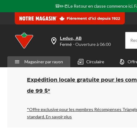
🎒✏️📒Le Retour en classe commence ici. Fai
Leduc, AB
Re
votre
Fermé
⋅ Ouverture à 06:00
magasin
préféré
est
Magasiner par rayon
Circulaire
Offr
Leduc,
AB,
courament
Fermé,
Expédition locale gratuite pour les co
Ouverture
à
de 99 $*
à
06:00
cliquer
pour
*Offre exclusive pour les membres Récompenses Triangl
changer
standard.
En savoir plus