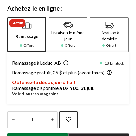
Achetez-le en ligne :
Gratuit
Livraison le même
Livraison à
Ramassage
jour
domicile
Offert
Offert
Offert
Ramassage à Leduc, AB
18 En stock
Ramassage gratuit, 25 $ et plus (avant taxes)
Obtenez-le dès aujourd’hui!
Ramassage disponible à
09 h 00, 31 juil.
Voir d'autres magasins
Quantité