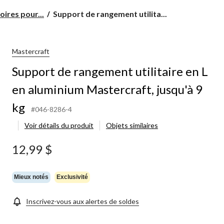
Support
ires pour...
Support de rangement utilita...
de
rangement
utilitaire
en
Mastercraft
L
Support de rangement utilitaire en L
en
aluminium
en aluminium Mastercraft, jusqu'à 9
Mastercraft,
jusqu'à
kg
9
#046-8286-4
kg
Voir détails du produit
Objets similaires
12,99 $
Mieux notés
Exclusivité
Inscrivez-vous aux alertes de soldes