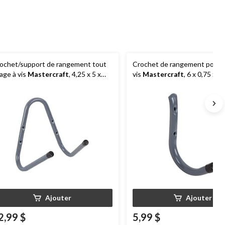
ochet/support de rangement tout
Crochet de rangement polyva
age à vis
Mastercraft
, 4,25 x 5 x
vis
Mastercraft
, 6 x 0,75 x 4
25 po, jusqu'à 18 kg
Ajouter
Ajouter
2,99 $
5,99 $