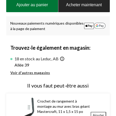
mise
Ajouter au panier
Acheter maintenant
à
jour
à
1
Nouveaux paiements numériques disponibles
à la page de paiement
Trouvez-le également en magasin:
18 en stock au Leduc, AB
Allée 39
Voir d'autres magasins
Il vous faut peut-être aussi
Crochet de rangement à
montage au mur avec bras géant
Mastercraft, 11 x 1,5 x 15 po
Ajouter