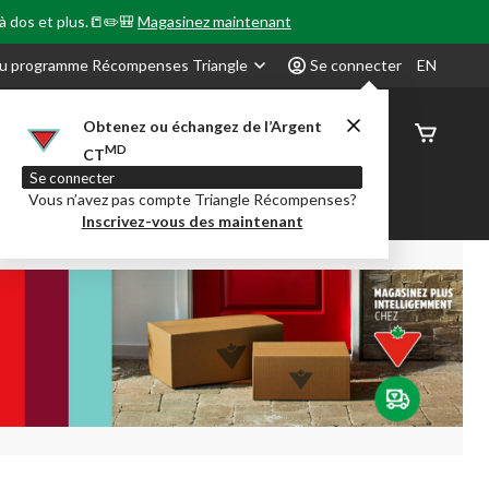
 à dos et plus.📒✏️🎒
Magasinez maintenant
u programme Récompenses Triangle
Se connecter
EN
Obtenez ou échangez de l’Argent
État de
MD
CT
command
Se connecter
Vous n’avez pas compte Triangle Récompenses?
our en Classe
Party City
Centre-auto
Inscrivez-vous des maintenant