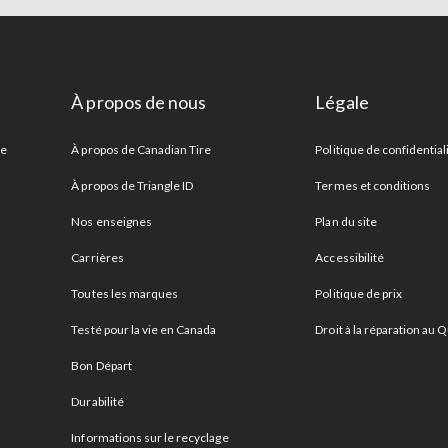
À propos de nous
Légale
re
À propos de Canadian Tire
Politique de confidential
À propos de Triangle ID
Termes et conditions
Nos enseignes
Plan du site
Carrières
Accessibilité
Toutes les marques
Politique de prix
Testé pour la vie en Canada
Droit à la réparation au
Bon Départ
Durabilité
Informations sur le recyclage