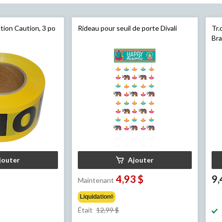
tion Caution, 3 po
Rideau pour seuil de porte Divali
Tr.
Bra
jouter
Ajouter
4,93 $
9,
Maintenant
Liquidation◊
prix
Était
12,99 $
était