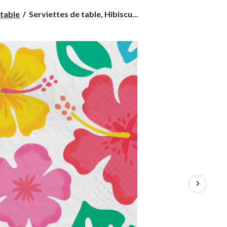
Serviettes
 table
Serviettes de table, Hibiscu...
de
table,
Hibiscus
blanches