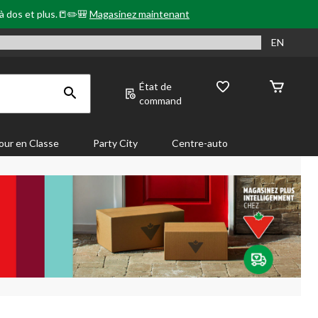
 à dos et plus.📒✏️🎒
Magasinez maintenant
EN
État de
command
our en Classe
Party City
Centre-auto