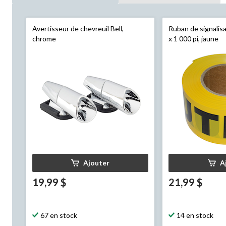
Avertisseur de chevreuil Bell,
Ruban de signalisa
chrome
x 1 000 pi, jaune
Ajouter
A
19,99 $
21,99 $
67 en stock
14 en stock