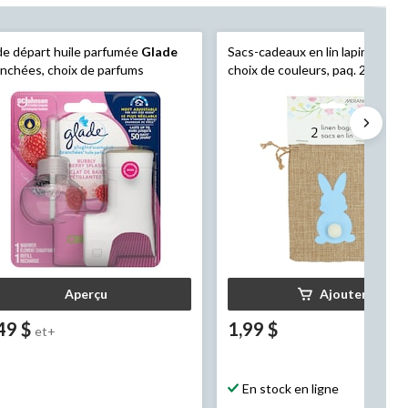
de départ huile parfumée
Glade
Sacs-cadeaux en lin lapin de Pâ
nchées, choix de parfums
choix de couleurs, paq. 2
Aperçu
Ajouter
49 $
1,99 $
et+
En stock en ligne