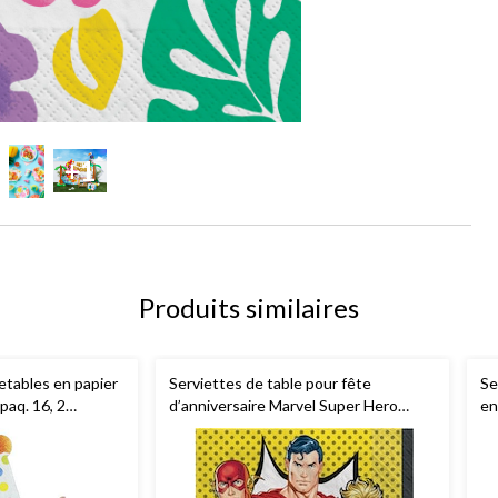
+1
Produits similaires
jetables en papier
Serviettes de table pour fête
Se
 paq. 16, 2
d’anniversaire Marvel Super Hero
en
e d'anniversaire
Adventure, paq. 16
po
d'