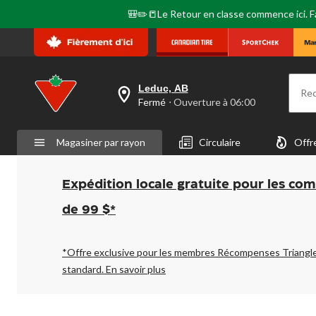
🎒✏️📒Le Retour en classe commence ici. Fai
Leduc, AB
Re
votre
Fermé
⋅ Ouverture à 06:00
magasin
préféré
est
Magasiner par rayon
Circulaire
Offr
Leduc,
AB,
courament
Fermé,
Expédition locale gratuite pour les co
Ouverture
à
de 99 $*
à
06:00
cliquer
pour
*Offre exclusive pour les membres Récompenses Triangl
changer
standard.
En savoir plus