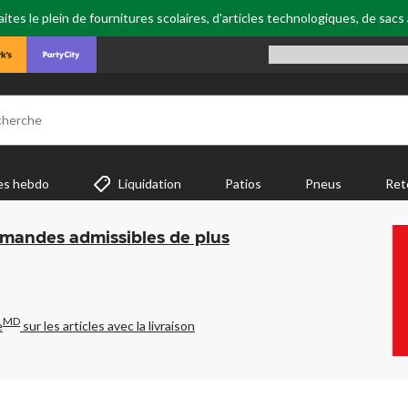
tes le plein de fournitures scolaires, d'articles technologiques, de sacs
cherche
es hebdo
Liquidation
Patios
Pneus
Ret
mmandes admissibles de plus
MD
e
sur les articles avec la livraison