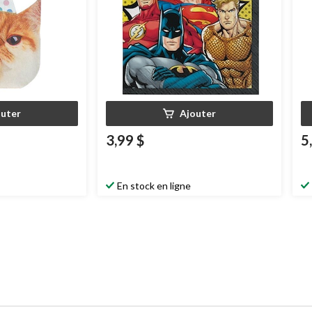
outer
Ajouter
3,99 $
5
En stock en ligne