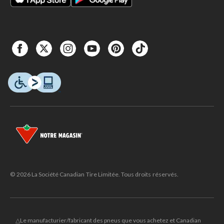
© 2026 La Société Canadian Tire Limitée. Tous droits réservés.
△Le manufacturier/fabricant des pneus que vous achetez et Canadian