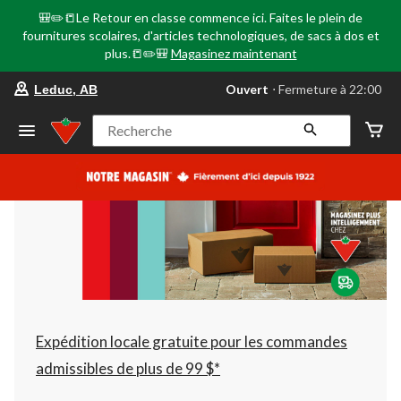
🎒✏️📒Le Retour en classe commence ici. Faites le plein de
fournitures scolaires, d'articles technologiques, de sacs à dos et
plus.📒✏️🎒
Magasinez maintenant
votre
Ouvert
⋅ Fermeture à 22:00
Leduc, AB
magasin
préféré
est
Recherche
Leduc,
AB,
courament
Ouvert,
Fermeture
à
à
22:00
cliquer
pour
changer
Expédition locale gratuite pour les commandes
admissibles de plus de 99 $*