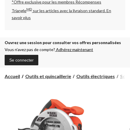
*Offre exclusive pour les membres Récompenses
MD
Triangle
sur les articles avec la livraison standard.
En
savoir plus
Ouvrez une session pour consulter vos offres personnalisées
Vous n’avez pas de compte?
Adhérez maintenant
Se connecter
Accueil
Outils et quincaillerie
Outils électriques
Scie