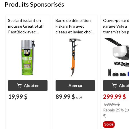
Produits Sponsorisés
Scellant isolant en
Barre de démolition
Ouvre-porte 
mousse Great Stuff
Fiskars Pro avec
garage WiFi à
PestBlock avec
ciseau et levier, choix
transmission 
distributeur
de tailles
chaîne de 1/2
intelligent, usage
Chamberlain
intérieur/extérieur, 12
oz
Ajouter
Aperçu
Ajou
19,99 $
89,99 $
299,99 $
et+
prix
399,99 $
étai
Rabais 25% (1
399,
$)
Solde