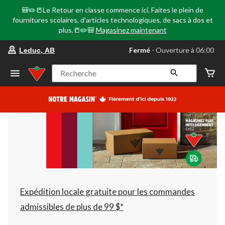
🎒✏️📒Le Retour en classe commence ici. Faites le plein de
fournitures scolaires, d'articles technologiques, de sacs à dos et
plus.📒✏️🎒
Magasinez maintenant
votre
Fermé
⋅ Ouverture à 06:00
Leduc, AB
magasin
préféré
est
Recherche
Leduc,
AB,
courament
Fermé,
Ouverture
à
à
06:00
cliquer
pour
changer
Expédition locale gratuite pour les commandes
admissibles de plus de 99 $*