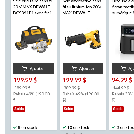
Scie circulaire sans fil
Scie alternative sans
Friteuse à a
20 V MAX
DEWALT
fil au lithium-ion 20 V
écran tactil
DCS391P1 avec frein
MAX
DEWALT
numérique 
électrique, 6 1⁄2 po
DCS380P1, avec
Black and D
batterie, chargeur et
avec panier
étui
cuisson anti
pte
Ajouter
Ajouter
Aj
199,99 $
199,99 $
94,99 $
prix
prix
pr
389,99 $
389,99 $
144,99 $
était
était
ét
Rabais 49% (190.00
Rabais 49% (190.00
Rabais 33% 
389,99 $
389,99 $
1
$)
$)
$)
Solde
Solde
Solde
8 en stock
10 en stock
3 en sto