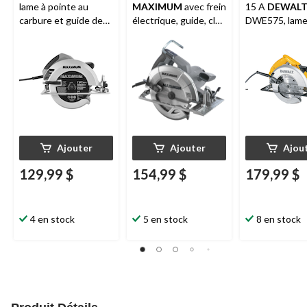
lame à pointe au
MAXIMUM
avec frein
15 A
DEWAL
carbure et guide de
électrique, guide, clé
DWE575, lame
coupe 15 A
et lame à pointe au
pointe au carb
MAXIMUM
, 7 1⁄4 po
carbure, 7 1⁄4 po
clé, 7 1⁄4 po
Ajouter
Ajouter
Ajou
129,99 $
154,99 $
179,99 $
4 en stock
5 en stock
8 en stock