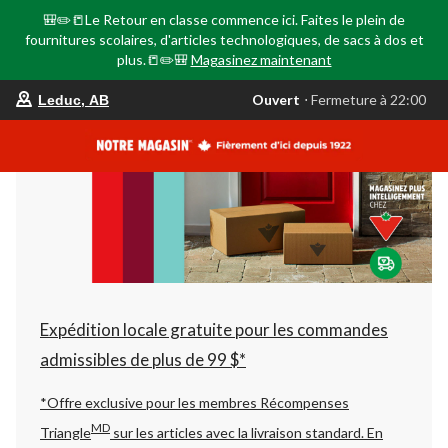
🎒✏️📒Le Retour en classe commence ici. Faites le plein de
fournitures scolaires, d'articles technologiques, de sacs à dos et
plus.📒✏️🎒
Magasinez maintenant
votre
Ouvert
⋅ Fermeture à 22:00
Leduc, AB
magasin
préféré
est
Leduc,
AB,
courament
Ouvert,
Fermeture
à
à
22:00
cliquer
pour
changer
Expédition locale gratuite pour les commandes
admissibles de plus de 99 $*
*Offre exclusive pour les membres Récompenses
MD
Triangle
sur les articles avec la livraison standard.
En