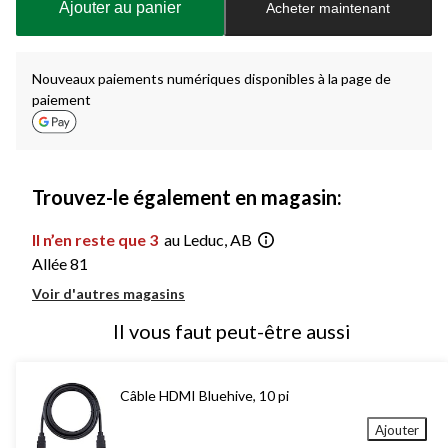
Ajouter au panier
Acheter maintenant
jour
à
1
Nouveaux paiements numériques disponibles à la page de
paiement
Trouvez-le également en magasin:
Il n’en reste que 3
au Leduc, AB
Allée 81
Voir d'autres magasins
Il vous faut peut-être aussi
Câble HDMI Bluehive, 10 pi
Ajouter