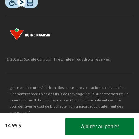
© 2026 La Société Canadian Tire Limitée. Tous droits réservés.
△Le manufacturier/fabricant des pneus que vous achetez et Canadian
Tire sont responsables des frais de recyclage inclus sur cette facture. Le
manufacturier/fabricant de pneus et Canadian Tire utilisent ces frais
pour défrayer le coût de la collecte, du transport et du traitement des
pneus usagés.
MD
CANADIAN TIRE
et le logo du triangle CANADIAN TIRE sont des
14,99 $
Ajouter au panier
marques de commerce déposées de la Société Canadian Tire Limitée.
Obtenez les plus récentes offres!
±