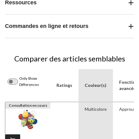
Ressources
Commandes en ligne et retours
Comparer des articles semblables
Only Show
Fonctionn
Differences
Ratings
Couleur(s)
avancées
Consultation en cours
Multicolore
Approuvé