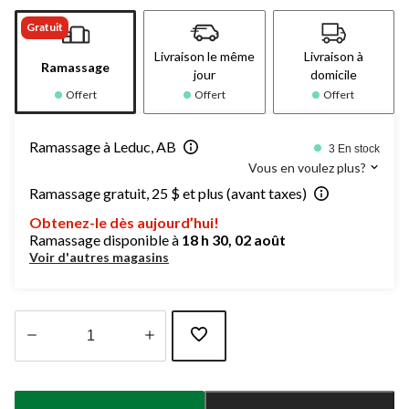
Gratuit
Livraison le même
Livraison à
Ramassage
jour
domicile
Offert
Offert
Offert
Ramassage à Leduc, AB
3 En stock
Vous en voulez plus?
Ramassage gratuit, 25 $ et plus (avant taxes)
Obtenez-le dès aujourd’hui!
Ramassage disponible à
18 h 30, 02 août
Voir d'autres magasins
Quantité
mise
à