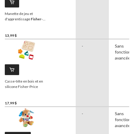
Manette de jeu et
d'apprentissage
Fisher-
Price
Rires et Éveil, 6 mois
et plus
13,99 $
-
Sans
fonctionna
avancées
Casse-tête en bois et en
silicone Fisher-Price
17,99 $
-
Sans
fonctionna
avancées