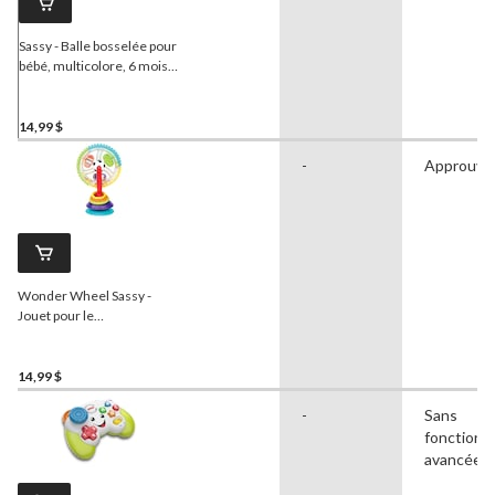
Sassy - Balle bosselée pour
bébé, multicolore, 6 mois
et plus
14,99 $
-
Approuvé
Wonder Wheel Sassy -
Jouet pour le
développement de bébé,
multicolore, 0 an et plus
14,99 $
-
Sans
fonctionna
avancées