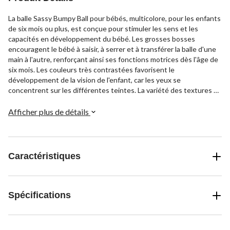
La balle Sassy Bumpy Ball pour bébés, multicolore, pour les enfants
de six mois ou plus, est conçue pour stimuler les sens et les
capacités en développement du bébé. Les grosses bosses
encouragent le bébé à saisir, à serrer et à transférer la balle d'une
main à l'autre, renforçant ainsi ses fonctions motrices dès l'âge de
six mois. Les couleurs très contrastées favorisent le
développement de la vision de l'enfant, car les yeux se
concentrent sur les différentes teintes. La variété des textures et
des matériaux stimule la sensibilité tactile, tandis que le doux
cliquetis des perles crée d'importantes connexions neuronales
Afficher plus de détails
dans les cerveaux en développement. Au fur et à mesure que
l'enfant grandit, ce jouet simple continue d'offrir des avantages
pour son développement et des heures de divertissement, ce qui
en fait un produit indispensable pour les parents occupés qui
Caractéristiques
cherchent à faire participer leurs petits avec un produit intelligent
et ludique.
Spécifications