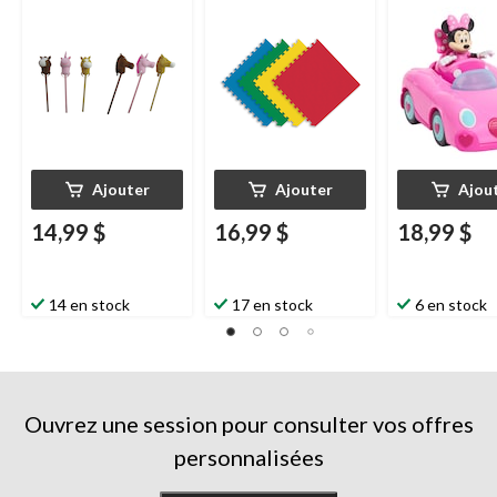
paq. 4, 24 x 24 po
Mickey
ou Min
Mouse de Dis
Junior, choix va
ans et plus
Ajouter
Ajouter
Ajou
14,99 $
16,99 $
18,99 $
14 en stock
17 en stock
6 en stock
Ouvrez une session pour consulter vos offres
personnalisées