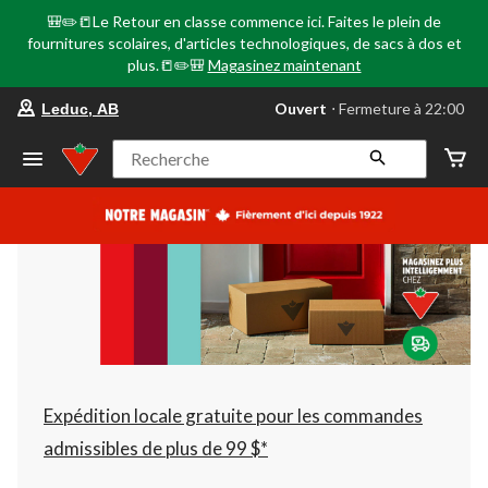
🎒✏️📒Le Retour en classe commence ici. Faites le plein de
fournitures scolaires, d'articles technologiques, de sacs à dos et
plus.📒✏️🎒
Magasinez maintenant
votre
Ouvert
⋅ Fermeture à 22:00
Leduc, AB
magasin
préféré
est
Recherche
Leduc,
AB,
courament
Ouvert,
Fermeture
à
à
22:00
cliquer
pour
changer
Expédition locale gratuite pour les commandes
admissibles de plus de 99 $*