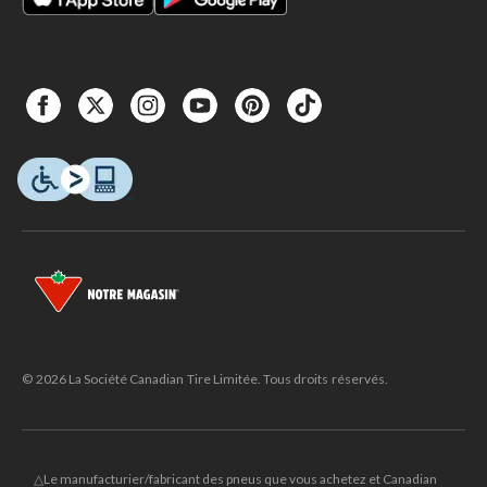
© 2026 La Société Canadian Tire Limitée. Tous droits réservés.
△Le manufacturier/fabricant des pneus que vous achetez et Canadian