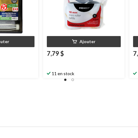
outer
Ajouter
7,79 $
7
11 en stock