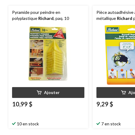
Pyramide pour peindre en
Pièce autoadhésive 
polyplastique
Richard
, paq. 10
métallique
Richard
p
trous et les cloisons
Ajouter
Aj
10,99 $
9,29 $
10 en stock
7 en stock