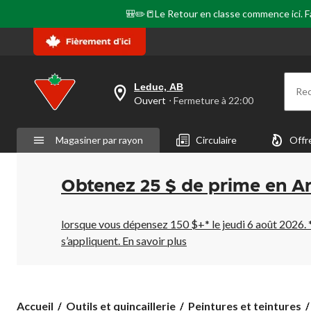
🎒✏️📒Le Retour en classe commence ici. Fai
Leduc, AB
Re
votre
Ouvert
⋅ Fermeture à 22:00
magasin
préféré
est
Magasiner par rayon
Circulaire
Offr
Leduc,
AB,
courament
Ouvert,
Obtenez 25 $ de prime en A
Fermeture
à
à
22:00
lorsque vous dépensez 150 $+* le jeudi 6 août 2026. 
cliquer
s’appliquent.
En savoir plus
pour
changer
Accueil
Outils et quincaillerie
Peintures et teintures