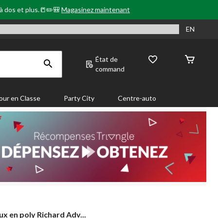
 à dos et plus.📒✏️🎒
Magasinez maintenant
EN
État de
command
our en Classe
Party City
Centre-auto
ux
x en poly Richard Adv...