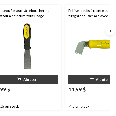
uteau à mastic/à reboucher et
Enlève-coulis à pointe au car
attoir à peinture tout usage
tungstène
Richard
avec lam
chard
avec prise confortable, acier,
dentelée et poignée en plast
1/4 po
Ajouter
Ajouter
,99 $
14,99 $
15 en stock
5 en stock