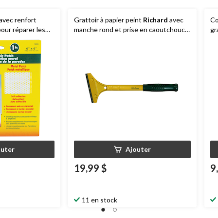
avec renfort
Grattoir à papier peint
Richard
avec
Co
our réparer les
manche rond et prise en caoutchouc,
gr
 sèches, 6 x 6 po
4 po
Ri
1 
outer
Ajouter
19,99 $
9
11 en stock