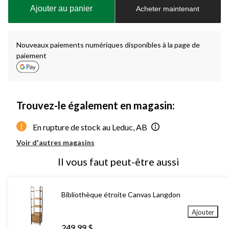
à
Ajouter au panier
Acheter maintenant
jour
à
1
Nouveaux paiements numériques disponibles à la page de
paiement
Trouvez-le également en magasin:
En rupture de stock au Leduc, AB
Voir d'autres magasins
Il vous faut peut-être aussi
Bibliothèque étroite Canvas Langdon
Ajouter
249,99 $