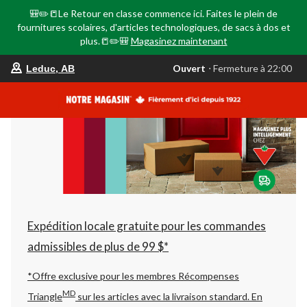
🎒✏️📒Le Retour en classe commence ici. Faites le plein de
fournitures scolaires, d'articles technologiques, de sacs à dos et
plus.📒✏️🎒
Magasinez maintenant
votre
Ouvert
⋅ Fermeture à 22:00
Leduc, AB
magasin
préféré
est
Leduc,
AB,
courament
Ouvert,
Fermeture
à
à
22:00
cliquer
pour
changer
Expédition locale gratuite pour les commandes
admissibles de plus de 99 $*
*Offre exclusive pour les membres Récompenses
MD
Triangle
sur les articles avec la livraison standard.
En