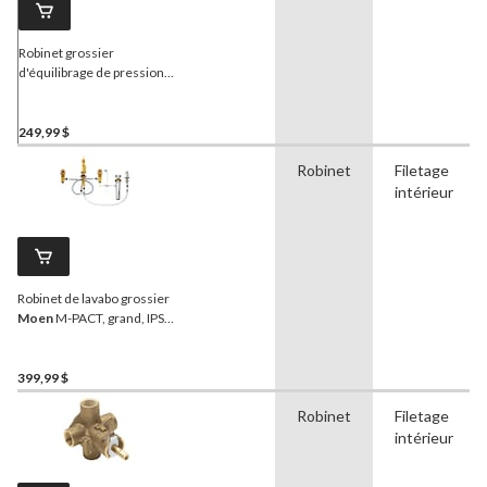
Robinet grossier
d'équilibrage de pression
Moen
M-PACT, IPS de 1/2
po
249,99 $
Robinet
Filetage
intérieur
Robinet de lavabo grossier
Moen
M-PACT, grand, IPS
de 1/2 po
399,99 $
Robinet
Filetage
intérieur