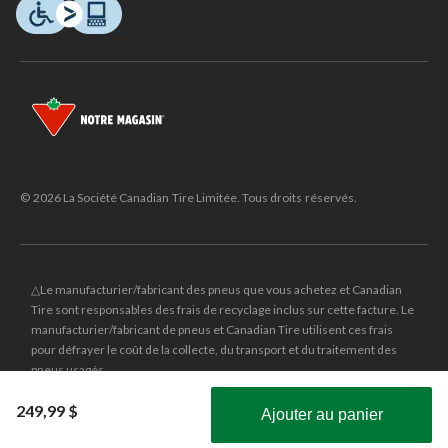
© 2026 La Société Canadian Tire Limitée. Tous droits réservés.
△Le manufacturier/fabricant des pneus que vous achetez et Canadian
Tire sont responsables des frais de recyclage inclus sur cette facture. Le
manufacturier/fabricant de pneus et Canadian Tire utilisent ces frais
pour défrayer le coût de la collecte, du transport et du traitement des
pneus usagés.
MD
CANADIAN TIRE
et le logo du triangle CANADIAN TIRE sont des
249,99 $
Ajouter au panier
marques de commerce déposées de la Société Canadian Tire Limitée.
Obtenez les plus récentes offres!