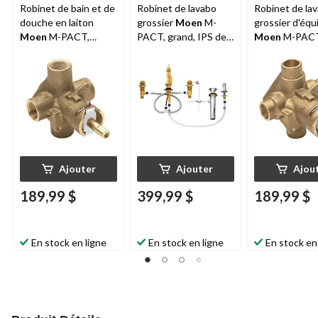
Robinet de bain et de
Robinet de lavabo
Robinet de la
douche en laiton
grossier
Moen
M-
grossier d'équ
Moen
M-PACT,
PACT, grand, IPS de
Moen
M-PACT
raccords IPS de 1/2
1/2 po
raccord CC de
po
Ajouter
Ajouter
Ajou
189,99 $
399,99 $
189,99 $
En stock en ligne
En stock en ligne
En stock en