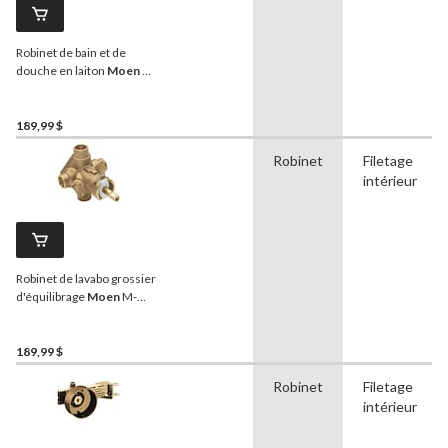
Robinet de bain et de
douche en laiton
Moen
M-
PACT, raccords IPS de 1/2
po
189,99 $
Robinet
Filetage
intérieur
Robinet de lavabo grossier
d'équilibrage
Moen
M-
PACT, raccord CC de 1/2 po
189,99 $
Robinet
Filetage
intérieur