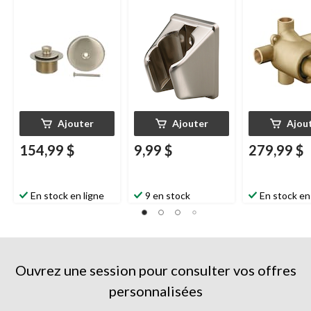
brossé
po
Ajouter
Ajouter
Ajou
154,99 $
9,99 $
279,99 $
En stock en ligne
9 en stock
En stock en
Ouvrez une session pour consulter vos offres
personnalisées