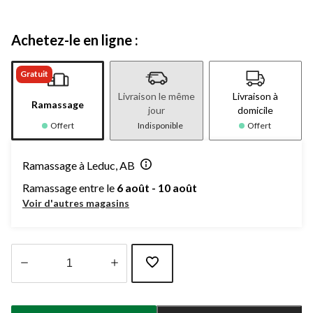
Achetez-le en ligne :
Gratuit
Livraison le même
Livraison à
Ramassage
jour
domicile
Offert
Indisponible
Offert
Ramassage à Leduc, AB
Ramassage entre le
6 août - 10 août
Voir d'autres magasins
Quantité
mise