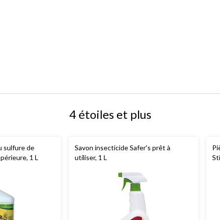
4 étoiles et plus
u sulfure de
Savon insecticide Safer's prêt à
Pi
périeure, 1 L
utiliser, 1 L
St