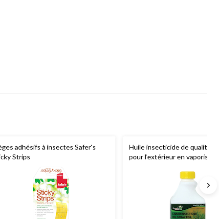
èges adhésifs à insectes Safer's
Huile insecticide de qualité s
icky Strips
pour l’extérieur en vaporisat
arbres en dormance, 500 mL