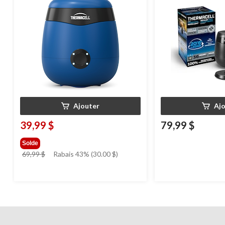
Ajouter
Aj
39,99 $
79,99 $
Solde
prix
69,99 $
Rabais 43% (30.00 $)
était
69,99 $