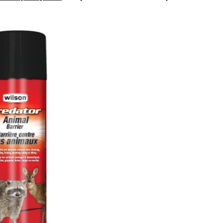
Wilson
Predator
pour
animaux