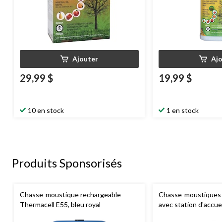
Ajouter
Aj
29,99 $
19,99 $
10 en stock
1 en stock
Produits Sponsorisés
Chasse-moustique rechargeable
Chasse-moustiques 
Thermacell E55, bleu royal
avec station d'accue
charbon