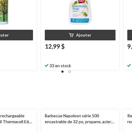
outer
Ajouter
12,99 $
9
33 en stock
rechargeable
Barbecue Napoleon série 500
Re
il Thermacell E65,
encastrable de 32 po, propane, acier
re
inoxydable