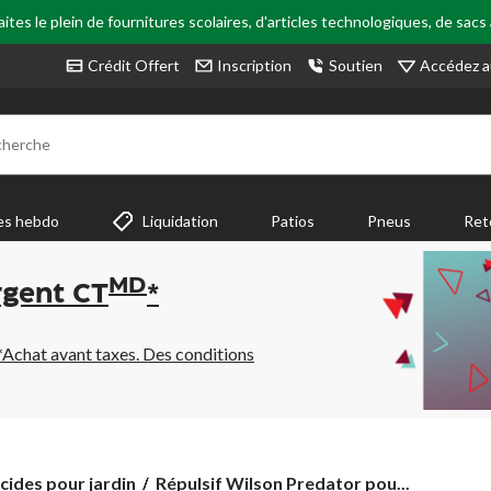
tes le plein de fournitures scolaires, d'articles technologiques, de sacs
Accédez a
Crédit Offert
Inscription
Soutien
cherche
es hebdo
Liquidation
Patios
Pneus
Ret
MD
rgent CT
*
*Achat avant taxes. Des conditions
Répulsif
icides pour jardin
Répulsif Wilson Predator pou...