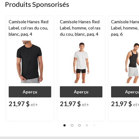
Produits Sponsorisés
Camisole Hanes Red
Camisole Hanes Red
Camisole Han
Label, col ras du cou,
Label, homme, col ras
Label, homme, 
blanc, paq. 4
du cou, blanc, paq. 4
paq. 6
Aperçu
Aperçu
Aperç
21,97 $
21,97 $
21,97 $
et+
et+
et