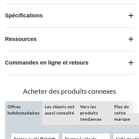
Spécifications
Ressources
Commandes en ligne et retours
Acheter des produits connexes
Offres
Les clients ont
Vers les
Plus de
hebdomadaires
aussi consulté
produits
cette
tendances
marque
Pompe à vélo
Raleigh
Pompe à vélo de
Selle de vél