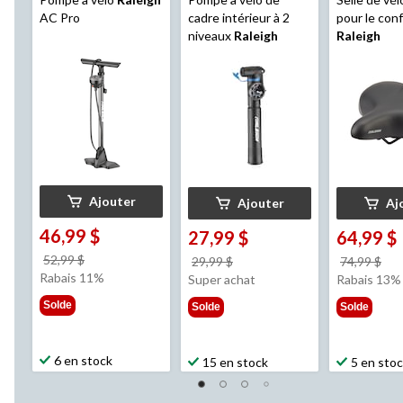
AC Pro
cadre intérieur à 2
pour le con
niveaux
Raleigh
Raleigh
Ajouter
Ajouter
Aj
46,99 $
27,99 $
64,99 $
prix
52,99 $
prix
pri
29,99 $
74,99 $
était
Rabais 11%
était
éta
Super achat
Rabais 13%
52,99 $
29,99 $
74,
Solde
Solde
Solde
6 en stock
15 en stock
5 en sto