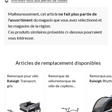
Inscrivez-vous aux alertes de soldes
Malheureusement, cet article
ne fait plus partie de
l
’assortiment
du magasin que vous avez sélectionné et
les magasins de la région.
Ces produits similaires présentés ci-dessous pourraient
vous intéresser.
Articles de remplacement disponibles
Remorque pour vélo
Remorque de
Remorque pou
Raleigh
Transport,
vélo/remorque de
Raleigh
Rhyth
gris
vélo de copilote
Supercycle
Ride-A-
long, roues de 20 po,
enfants, gris