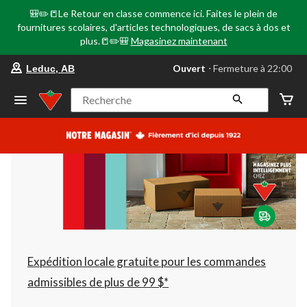
🎒✏️📒Le Retour en classe commence ici. Faites le plein de
fournitures scolaires, d'articles technologiques, de sacs à dos et
plus.📒✏️🎒
Magasinez maintenant
votre
Ouvert
⋅ Fermeture à 22:00
Leduc, AB
magasin
préféré
est
Recherche
Leduc,
AB,
courament
Ouvert,
Fermeture
à
à
22:00
cliquer
pour
changer
Expédition locale gratuite pour les commandes
admissibles de plus de 99 $*