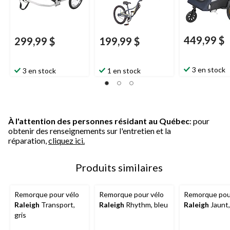
449,99 $
299,99 $
199,99 $
3 en stock
3 en stock
1 en stock
À l'attention des personnes résidant au Québec
: pour
obtenir des renseignements sur l'entretien et la
réparation,
cliquez ici.
Produits similaires
Remorque pour vélo
Remorque pour vélo
Remorque pou
Raleigh
Transport,
Raleigh
Rhythm, bleu
Raleigh
Jaunt,
gris