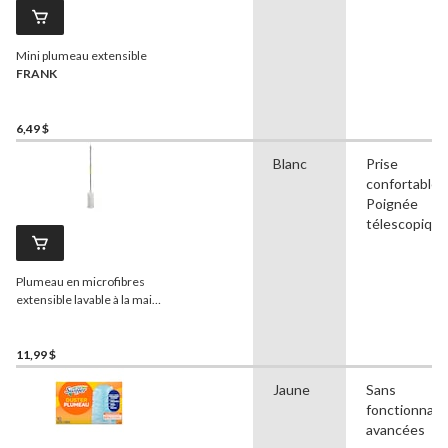
Mini plumeau extensible
FRANK
6,49 $
Blanc
Prise
confortable,
Poignée
télescopique
Plumeau en microfibres
extensible lavable à la main
FRANK
11,99 $
Jaune
Sans
fonctionnali
avancées