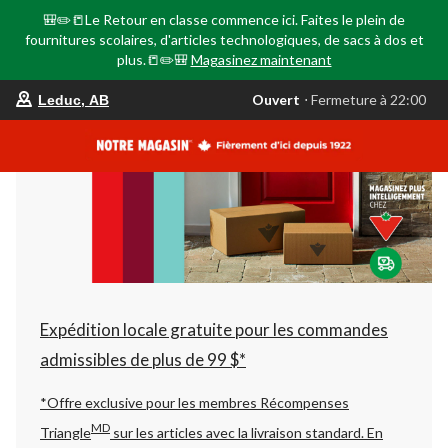
🎒✏️📒Le Retour en classe commence ici. Faites le plein de
fournitures scolaires, d'articles technologiques, de sacs à dos et
plus.📒✏️🎒
Magasinez maintenant
votre
Ouvert
⋅ Fermeture à 22:00
Leduc, AB
magasin
préféré
est
Leduc,
AB,
courament
Ouvert,
Fermeture
à
à
22:00
cliquer
pour
changer
Expédition locale gratuite pour les commandes
admissibles de plus de 99 $*
*Offre exclusive pour les membres Récompenses
MD
Triangle
sur les articles avec la livraison standard.
En