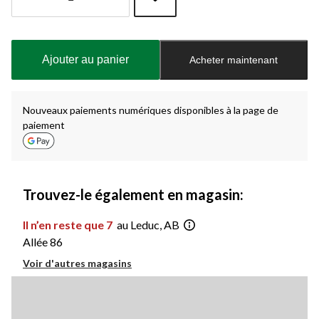
Quantité
mise
à
Ajouter au panier
Acheter maintenant
jour
à
1
Nouveaux paiements numériques disponibles à la page de
paiement
Trouvez-le également en magasin:
Il n’en reste que 7
au Leduc, AB
Allée 86
Voir d'autres magasins