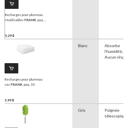
Recharges pour plumeau
réutilisables
FRANK
, paq.
10
5,29 $
Blanc
Absorbe
l'humidité,
Aucun rinça
Recharges pour plumeau
sec
FRANK
, paq. 10
5,99 $
Gris
Poignée
télescopique