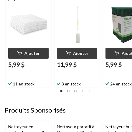
main
FRANK
12
Ajouter
Ajouter
Ajou
5,99 $
11,99 $
5,99 $
11 en stock
3 en stock
24 en stock
Produits Sponsorisés
Nettoyeur en
Nettoyeur portatif à
Nettoyeur hu