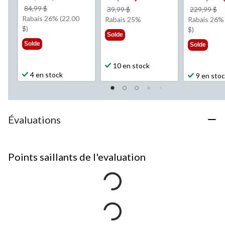
prix
84,99 $
prix
pr
39,99 $
229,99 $
était
Rabais 26% (22.00
était
ét
Rabais 25%
Rabais 26% 
84,99 $
$)
39,99 $
2
$)
Solde
Solde
Solde
10 en stock
4 en stock
9 en sto
Évaluations
Points saillants de l'evaluation