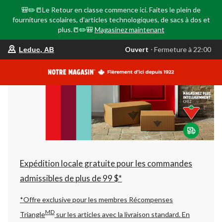
🎒✏️📒Le Retour en classe commence ici. Faites le plein de
fournitures scolaires, d'articles technologiques, de sacs à dos et
plus.📒✏️🎒
Magasinez maintenant
votre
Ouvert
⋅ Fermeture à 22:00
Leduc, AB
magasin
préféré
est
Leduc,
AB,
courament
Ouvert,
Fermeture
à
à
22:00
cliquer
pour
changer
Expédition locale gratuite pour les commandes
admissibles de plus de 99 $*
*Offre exclusive pour les membres Récompenses
MD
Triangle
sur les articles avec la livraison standard.
En