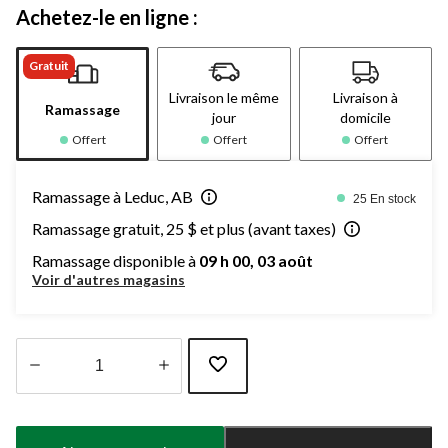
Achetez-le en ligne :
Gratuit
Livraison le même
Livraison à
Ramassage
jour
domicile
Offert
Offert
Offert
Ramassage à Leduc, AB
25 En stock
Ramassage gratuit, 25 $ et plus (avant taxes)
Ramassage disponible à
09 h 00, 03 août
Voir d'autres magasins
Quantité
mise
à