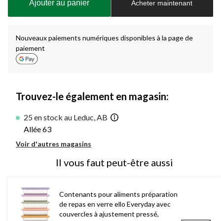
Ajouter au panier
Acheter maintenant
jour
à
1
Nouveaux paiements numériques disponibles à la page de
paiement
Trouvez-le également en magasin:
25 en stock au Leduc, AB
Allée 63
Voir d'autres magasins
Il vous faut peut-être aussi
Contenants pour aliments préparation
de repas en verre ello Everyday avec
couvercles à ajustement pressé,