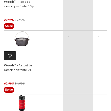
Woods
™ - Poêle de
camping en fonte, 10 po
Prix
29,99 $
39,99 $
Était
Solde
39,99 $
-
-
Woods
™ - Faitout de
camping en fonte, 7 L
Prix
62,99 $
84,99 $
Était
Solde
84,99 $
-
-