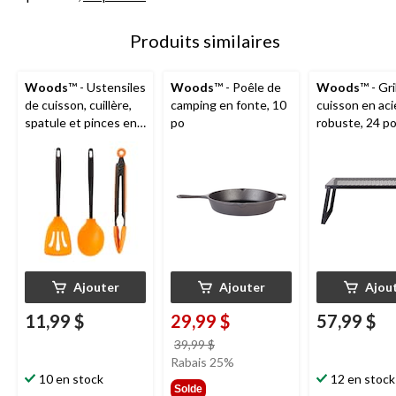
Produits similaires
Woods
™ - Ustensiles
Woods
™ - Poêle de
Woods
™ - Gri
de cuisson, cuillère,
camping en fonte, 10
cuisson en aci
spatule et pinces en
po
robuste, 24 p
silicone
Ajouter
Ajouter
Ajou
11,99 $
29,99 $
57,99 $
prix
39,99 $
était
Rabais 25%
10 en stock
39,99 $
12 en stock
Solde