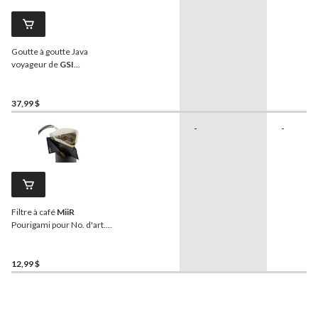
Goutte à goutte Java
voyageur de
GSI
Outdoors
Commuter Java
Press, léger, sans BPA,
rouge
37,99 $
-
-
Filtre à café
MiiR
Pourigami pour No. d'art.
CT 176-0115, paq. 100
12,99 $