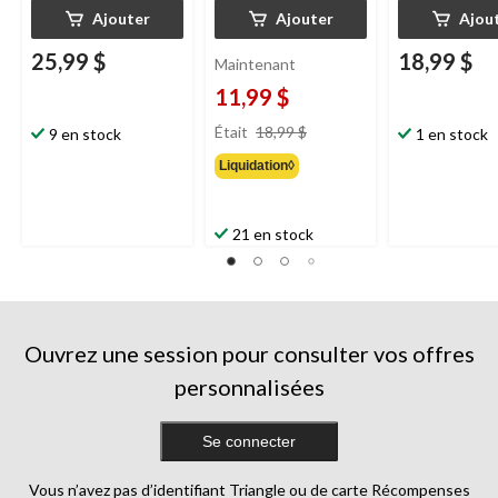
Ajouter
Ajouter
Ajou
25,99 $
18,99 $
Maintenant
11,99 $
prix
Était
18,99 $
9 en stock
1 en stock
était
Liquidation◊
18,99 $
21 en stock
Ouvrez une session pour consulter vos offres
personnalisées
Se connecter
Vous n’avez pas d’identifiant Triangle ou de carte Récompenses