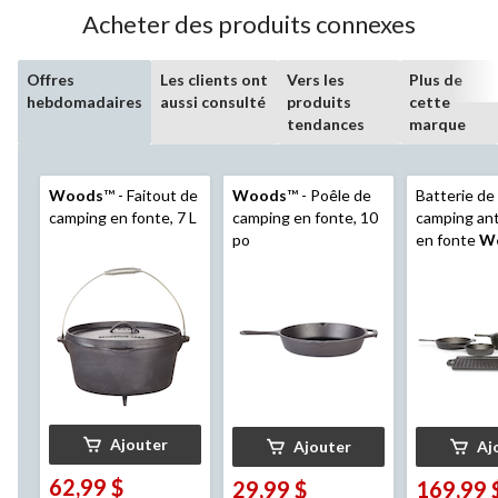
Acheter des produits connexes
Offres
Les clients ont
Vers les
Plus de
hebdomadaires
aussi consulté
produits
cette
tendances
marque
Woods
™ - Faitout de
Woods
™ - Poêle de
Batterie de
camping en fonte, 7 L
camping en fonte, 10
camping an
po
en fonte
W
Heritage 6 
Ajouter
Ajouter
Aj
62,99 $
29,99 $
169,99 