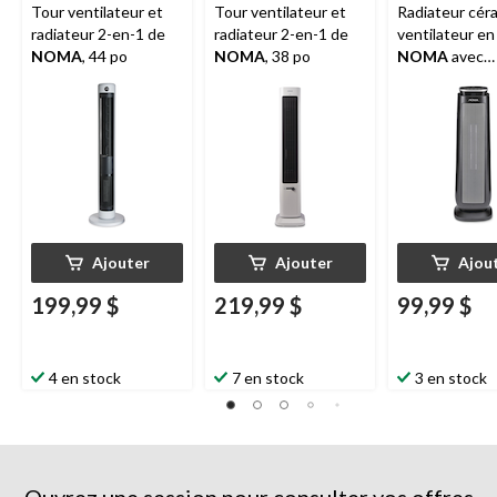
Tour ventilateur et
Tour ventilateur et
Radiateur cér
radiateur 2-en-1 de
radiateur 2-en-1 de
ventilateur en
NOMA
, 44 po
NOMA
, 38 po
NOMA
avec
télécommande
thermostat, 1
noir, 23 po
Ajouter
Ajouter
Ajou
199,99 $
219,99 $
99,99 $
4 en stock
7 en stock
3 en stock
Ouvrez une session pour consulter vos offres