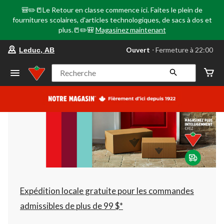
🎒✏️📒Le Retour en classe commence ici. Faites le plein de
fournitures scolaires, d'articles technologiques, de sacs à dos et
plus.📒✏️🎒
Magasinez maintenant
votre
Ouvert
⋅ Fermeture à 22:00
Leduc, AB
magasin
préféré
est
Recherche
Leduc,
AB,
courament
Ouvert,
Fermeture
à
à
22:00
cliquer
pour
changer
Expédition locale gratuite pour les commandes
admissibles de plus de 99 $*