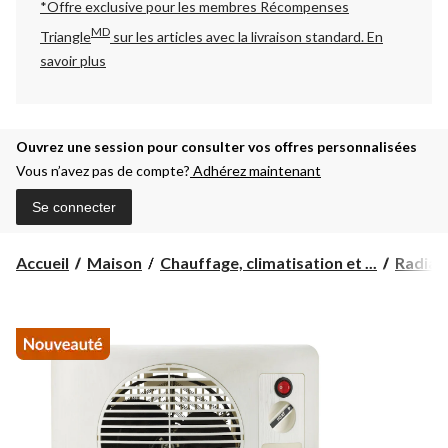
*Offre exclusive pour les membres Récompenses
MD
Triangle
sur les articles avec la livraison standard.
En
savoir plus
Ouvrez une session pour consulter vos offres personnalisées
Vous n’avez pas de compte?
Adhérez maintenant
Se connecter
Accueil
Maison
Chauffage, climatisation et ...
Radiat