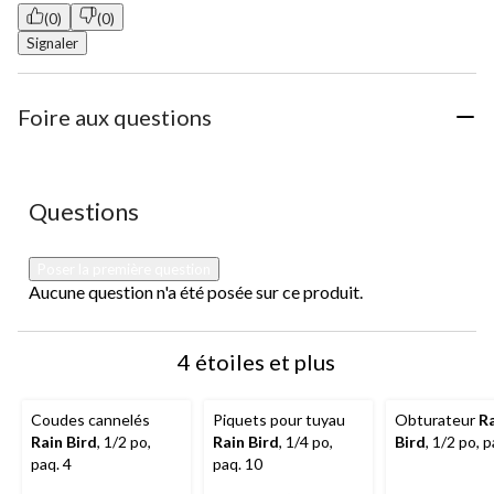
(0)
(0)
Signaler
Foire aux questions
Aucune question n'a été posée sur ce produit.
Questions
Poser la première question
Aucune question n'a été posée sur ce produit.
4 étoiles et plus
Coudes cannelés
Piquets pour tuyau
Obturateur
R
Rain Bird
, 1/2 po,
Rain Bird
, 1/4 po,
Bird
, 1/2 po, p
paq. 4
paq. 10