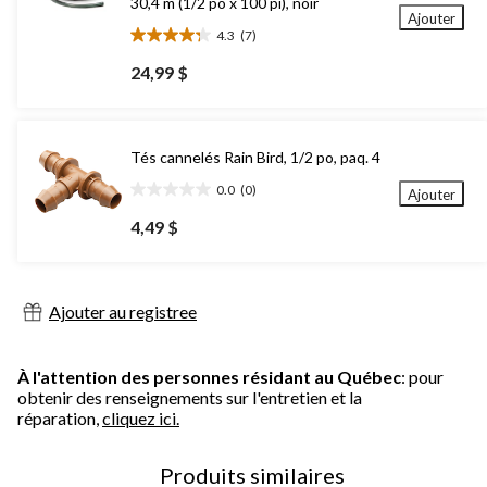
30,4 m (1/2 po x 100 pi), noir
Ajouter
4.3
(7)
4.3
étoile(s)
24,99 $
sur
5.
7
évaluations
Tés cannelés Rain Bird, 1/2 po, paq. 4
0.0
(0)
Ajouter
0.0
étoile(s)
4,49 $
sur
5.
Ajouter au registree
À l'attention des personnes résidant au Québec
: pour
obtenir des renseignements sur l'entretien et la
réparation,
cliquez ici.
Produits similaires