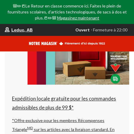
🎒✏️📒Le Retour en classe commence ici. Faites le plein de
fournitures scolaires, d'articles technologiques, de sacs à dos et
plus.📒✏️🎒
Magasinez maintenant
votre
Ouvert
⋅ Fermeture à 22:00
Leduc, AB
magasin
préféré
est
Leduc,
AB,
courament
Ouvert,
Fermeture
à
à
22:00
cliquer
pour
changer
Expédition locale gratuite pour les commandes
admissibles de plus de 99 $*
*Offre exclusive pour les membres Récompenses
MD
Triangle
sur les articles avec la livraison standard.
En