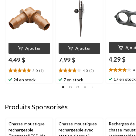
Ajou
Ajouter
Ajouter
4,29 $
4,49 $
7,99 $
4
5.0
(1)
4.0
(2)
4.0
5.0
4.0
étoile(s)
étoile(s)
étoile(s)
17 en stock
24 en stock
7 en stock
sur
sur
sur
5.
5.
5.
1
1
2
évaluation
évaluation
évaluations
Produits Sponsorisés
Chasse-moustique
Chasse-moustiques
Recharges de
rechargeable
rechargeable avec
chasse-moust
Thermacell E55, bleu
station d'accueil
rechargeables