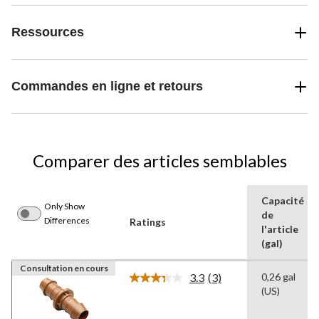
Ressources
Commandes en ligne et retours
Comparer des articles semblables
Capacité
Only Show
de
Differences
Ratings
l'article
(gal)
Consultation en cours
3.3
(3)
0,26 gal
Lire
(US)
les
3
commentaires.