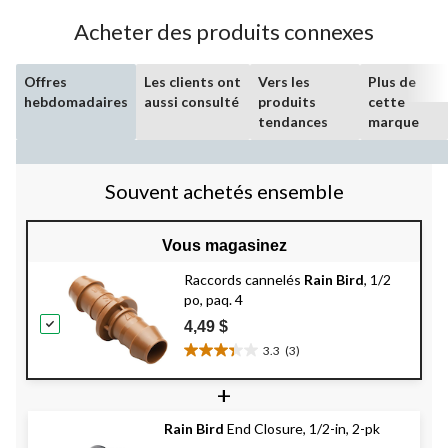
évaluation
Acheter des produits connexes
Offres
Les clients ont
Vers les
Plus de
hebdomadaires
aussi consulté
produits
cette
tendances
marque
Souvent achetés ensemble
Vous magasinez
Raccords cannelés
Rain Bird
, 1/2
po, paq. 4
4,49 $
3.3
(3)
3.3
étoile(s)
+
sur
5.
Rain Bird
End Closure, 1/2-in, 2-pk
3