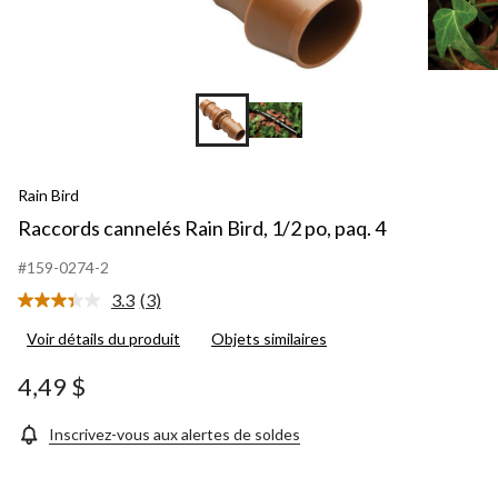
Rain Bird
Raccords cannelés Rain Bird, 1/2 po, paq. 4
#159-0274-2
3.3
(3)
Lire
les
Voir détails du produit
Objets similaires
3
commentaires.
Lien
4,49 $
vers
la
même
Inscrivez-vous aux alertes de soldes
page.