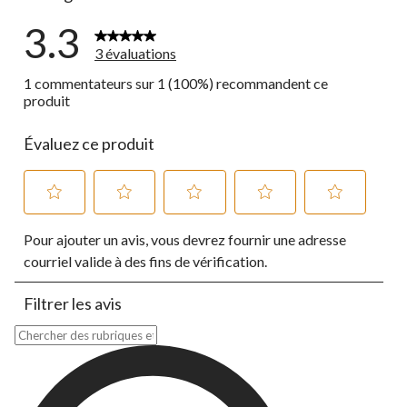
3.3
3 évaluations
1 commentateurs sur 1 (100%) recommandent ce
produit
Évaluez ce produit
Sélectionnez
Sélectionnez
Sélectionnez
Sélectionnez
Sélectionnez
Pour ajouter un avis, vous devrez fournir une adresse
pour
pour
pour
pour
pour
évaluer
évaluer
évaluer
évaluer
évaluer
courriel valide à des fins de vérification.
l'article
l'article
l'article
l'article
l'article
à
à
à
à
à
Filtrer les avis
1
2
3
4
5
étoile.
étoiles.
étoiles.
étoiles.
étoiles.
Zone de recherche de sujet et d'avis
Cette
Cette
Cette
Cette
Cette
action
action
action
action
action
ouvrira
ouvrira
ouvrira
ouvrira
ouvrira
le
le
le
le
le