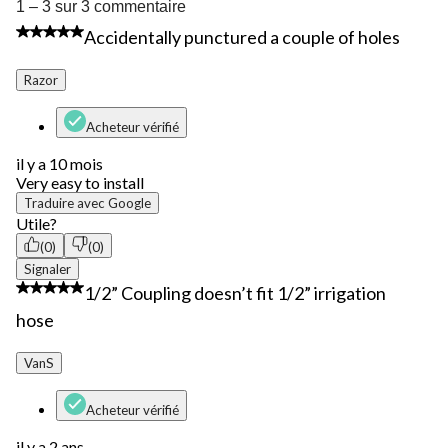
1
1 – 3 sur 3 commentaire
à
5 étoile(s) sur 5.
Accidentally punctured a couple of holes
3
sur
3
Razor
commentaire.
Acheteur vérifié
il y a 10 mois
Very easy to install
Traduire avec Google
Utile?
(0)
(0)
Signaler
1 étoile(s) sur 5.
1/2” Coupling doesn’t fit 1/2” irrigation
hose
VanS
Acheteur vérifié
il y a 2 ans