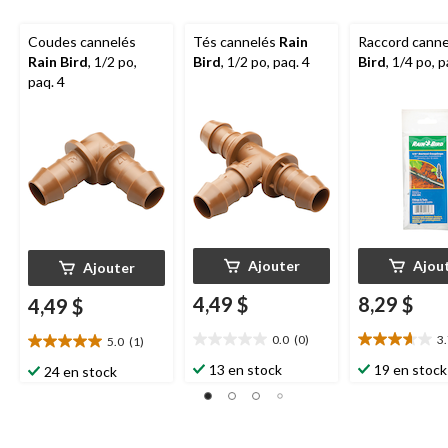
Coudes cannelés
Tés cannelés
Rain
Raccord cann
Rain Bird
, 1/2 po,
Bird
, 1/2 po, paq. 4
Bird
, 1/4 po, 
paq. 4
Ajouter
Ajou
Ajouter
4,49 $
8,29 $
4,49 $
0.0
(0)
3
5.0
(1)
0.0
3.7
5.0
étoile(s)
étoile(s)
étoile(s)
13 en stock
19 en stock
24 en stock
sur
sur
sur
5.
5.
5.
3
1
évaluations
évaluation