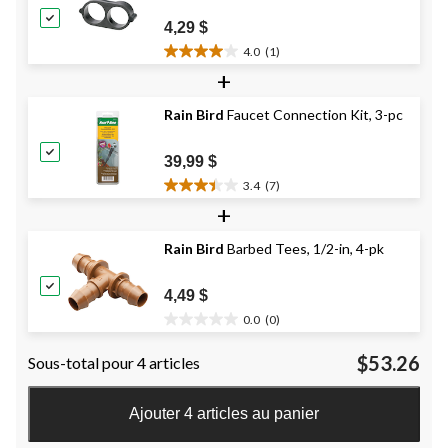
évaluations
4,29 $
4.0
(1)
4.0
+
étoile(s)
sur
Rain Bird
Faucet Connection Kit, 3-pc
5.
1
évaluation
39,99 $
3.4
(7)
3.4
+
étoile(s)
sur
Rain Bird
Barbed Tees, 1/2-in, 4-pk
5.
7
évaluations
4,49 $
0.0
(0)
0.0
étoile(s)
$53.26
Sous-total pour 4 articles
sur
5.
Ajouter 4 articles au panier