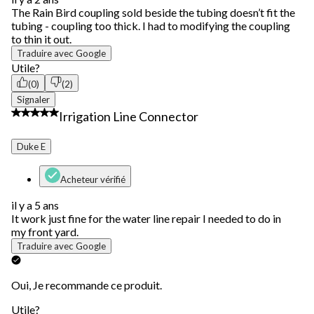
The Rain Bird coupling sold beside the tubing doesn’t fit the
tubing - coupling too thick. I had to modifying the coupling
to thin it out.
Traduire avec Google
Utile?
(0)
(2)
Signaler
4 étoile(s) sur 5.
Irrigation Line Connector
Duke E
Acheteur vérifié
il y a 5 ans
It work just fine for the water line repair I needed to do in
my front yard.
Traduire avec Google
Oui, Je recommande ce produit.
Utile?