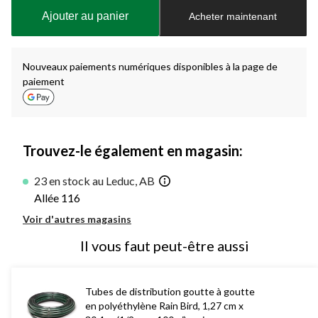
à
Ajouter au panier
Acheter maintenant
jour
à
1
Nouveaux paiements numériques disponibles à la page de
paiement
Trouvez-le également en magasin:
23 en stock au Leduc, AB
Allée 116
Voir d'autres magasins
Il vous faut peut-être aussi
Tubes de distribution goutte à goutte
en polyéthylène Rain Bird, 1,27 cm x