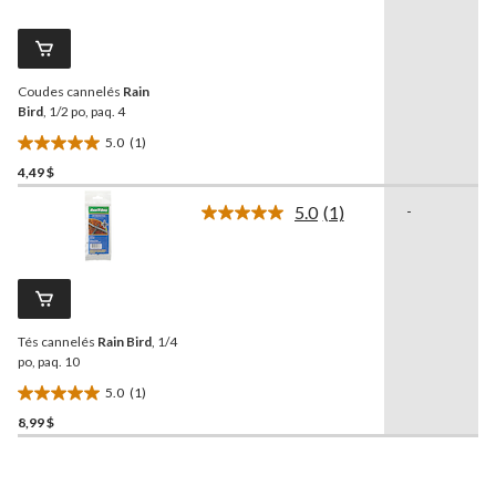
commentaire.
évaluations
Lien
vers
la
même
Coudes cannelés
Rain
page.
Bird
, 1/2 po, paq. 4
5.0
(1)
5.0
4,49 $
étoile(s)
sur
5.0
(1)
-
5.
Lire
1
1
commentaire.
évaluation
Lien
vers
la
même
Tés cannelés
Rain Bird
, 1/4
page.
po, paq. 10
5.0
(1)
5.0
8,99 $
étoile(s)
sur
5.
1