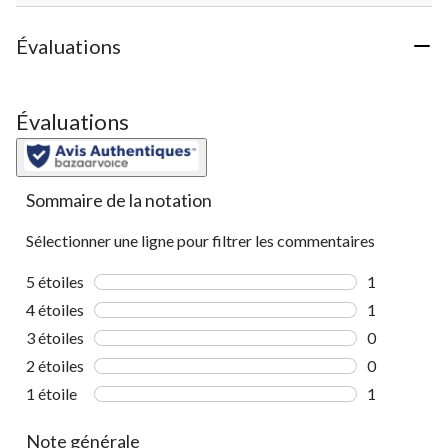
Évaluations
Évaluations
Sommaire de la notation
Sélectionner une ligne pour filtrer les commentaires
5 étoiles
étoiles
1
1 commentai
4 étoiles
étoiles
1
1 commentai
3 étoiles
étoiles
0
0 commentai
2 étoiles
étoiles
0
0 commentai
1 étoile
étoiles
1
1 commentai
Note générale