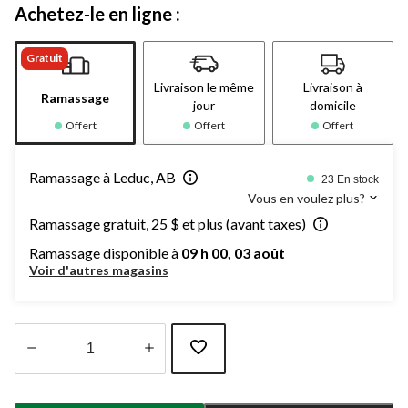
Achetez-le en ligne :
Gratuit
Livraison le même
Livraison à
Ramassage
jour
domicile
Offert
Offert
Offert
Ramassage à Leduc, AB
23 En stock
Vous en voulez plus?
Ramassage gratuit, 25 $ et plus (avant taxes)
Ramassage disponible à
09 h 00, 03 août
Voir d'autres magasins
Quantité
mise