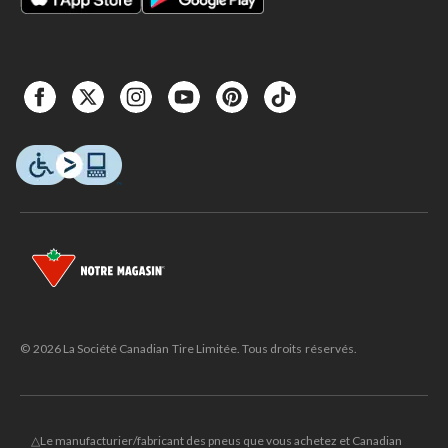
© 2026 La Société Canadian Tire Limitée. Tous droits réservés.
△Le manufacturier/fabricant des pneus que vous achetez et Canadian