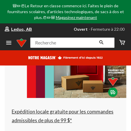
🎒✏️📒Le Retour en classe commence ici. Faites le plein de
fournitures scolaires, d'articles technologiques, de sacs à dos et
plus.📒✏️🎒
Magasinez maintenant
votre
Ouvert
⋅ Fermeture à 22:00
Leduc, AB
magasin
préféré
est
Recherche
Leduc,
AB,
courament
Ouvert,
Fermeture
à
à
22:00
cliquer
pour
changer
Expédition locale gratuite pour les commandes
admissibles de plus de 99 $*