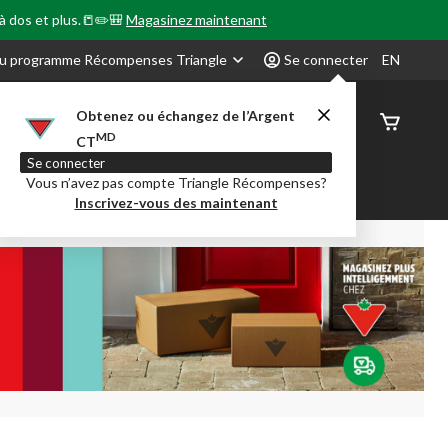
 à dos et plus.📒✏️🎒
Magasinez maintenant
u programme Récompenses Triangle
Se connecter
EN
Obtenez ou échangez de l’Argent
État de
MD
CT
command
Se connecter
Vous n’avez pas compte Triangle Récompenses?
our en Classe
Party City
Centre-auto
Inscrivez-vous des maintenant