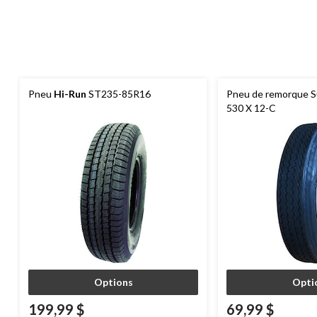
Pneu
Hi-Run
ST235-85R16
Pneu de remorque 
530 X 12-C
Options
Opti
199,99 $
69,99 $