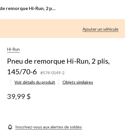
de remorque Hi-Run, 2 p...
que
Ajouter un véhicule
0-
Hi-Run
Pneu de remorque Hi-Run, 2 plis,
145/70-6
#574-0149-2
Voir détails du produit
Objets similaires
39,99 $
Inscrivez-vous aux alertes de soldes