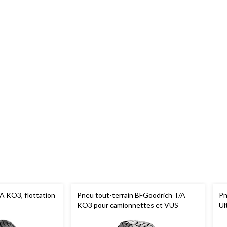
/A KO3, flottation
Pneu tout-terrain BFGoodrich T/A
Pn
KO3 pour camionnettes et VUS
Ul
to