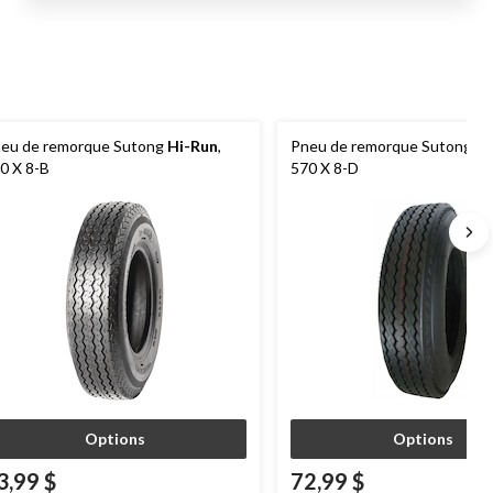
eu de remorque Sutong
Hi-Run
,
Pneu de remorque Sutong
Hi
0 X 8-B
570 X 8-D
Options
Options
3,99 $
72,99 $