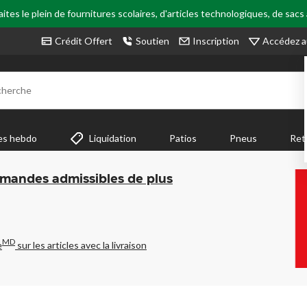
tes le plein de fournitures scolaires, d'articles technologiques, de sacs
Accédez a
Crédit Offert
Soutien
Inscription
cherche
es hebdo
Liquidation
Patios
Pneus
Ret
mmandes admissibles de plus
MD
e
sur les articles avec la livraison