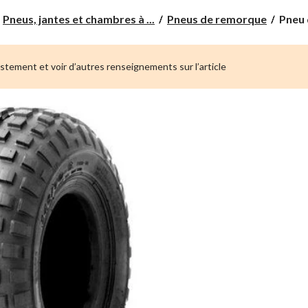
Pneu
Pneus, jantes et chambres à ...
Pneus de remorque
Pneu 
de
remor
Hi-
ustement et voir d’autres renseignements sur l’article
Run,
2
plis,
145/7
6