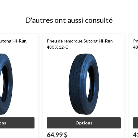
D'autres ont aussi consulté
Sutong
Hi-Run
,
Pneu de remorque Sutong
Hi-Run
,
Pn
480 X 12-C
48
ons
Options
64,99 $
4