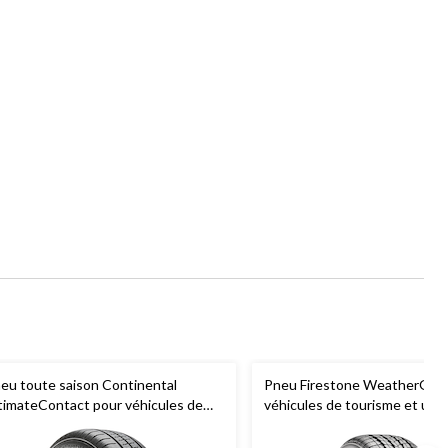
eu toute saison Continental
Pneu Firestone WeatherGrip
timateContact pour véhicules de
véhicules de tourisme et utili
urisme et multisegments
multisegments