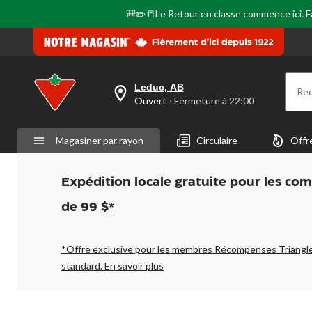
🎒✏️📒Le Retour en classe commence ici. Fai
Leduc, AB
Re
votre
Ouvert
⋅ Fermeture à 22:00
magasin
préféré
est
Magasiner par rayon
Circulaire
Offr
Leduc,
AB,
courament
Ouvert,
Expédition locale gratuite pour les co
Fermeture
à
de 99 $*
à
22:00
cliquer
pour
*Offre exclusive pour les membres Récompenses Triangl
changer
standard.
En savoir plus