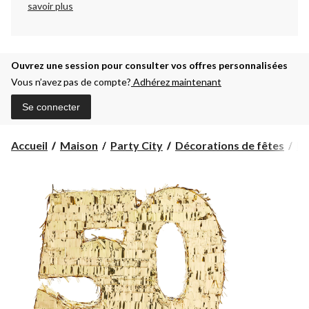
savoir plus
Ouvrez une session pour consulter vos offres personnalisées
Vous n’avez pas de compte?
Adhérez maintenant
Se connecter
Accueil
Maison
Party City
Décorations de fêtes
Dé