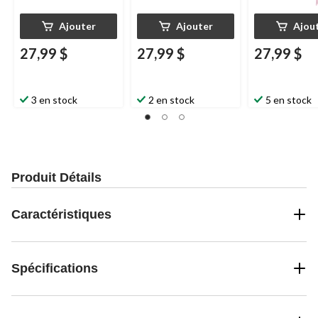
Ajouter
Ajouter
Ajou
27,99 $
27,99 $
27,99 $
3 en stock
2 en stock
5 en stock
Produit Détails
Caractéristiques
Spécifications