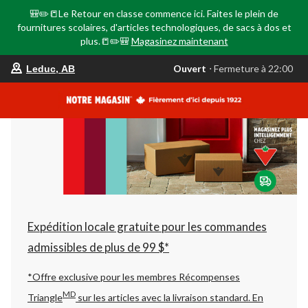
🎒✏️📒Le Retour en classe commence ici. Faites le plein de
fournitures scolaires, d'articles technologiques, de sacs à dos et
plus.📒✏️🎒
Magasinez maintenant
votre
Ouvert
⋅ Fermeture à 22:00
Leduc, AB
magasin
préféré
est
Leduc,
AB,
courament
Ouvert,
Fermeture
à
à
22:00
cliquer
pour
changer
Expédition locale gratuite pour les commandes
admissibles de plus de 99 $*
*Offre exclusive pour les membres Récompenses
MD
Triangle
sur les articles avec la livraison standard.
En