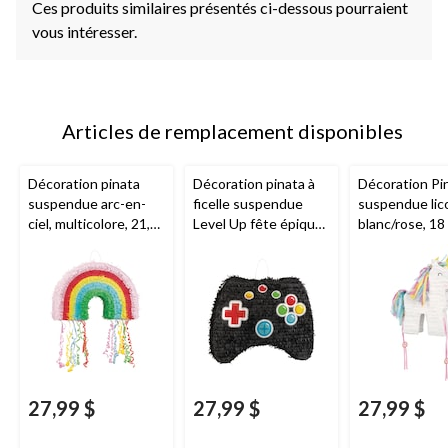
Ces produits similaires présentés ci-dessous pourraient
vous intéresser.
Articles de remplacement disponibles
Décoration pinata
Décoration pinata à
Décoration Pi
suspendue arc-en-
ficelle suspendue
suspendue lic
ciel, multicolore, 21,5
Level Up fête épique
blanc/rose, 18
po, peut contenir 2 lb
manette de jeu, noir,
peut contenir 
de garniture à pinata,
20 po, peut contenir
garniture à pin
pour fête de
2 lb de garniture à
pour fêtes
Fierté/d'anniversaire
pinata, pour les fêtes
d'anniversaire
d'anniversaire
27,99 $
27,99 $
27,99 $