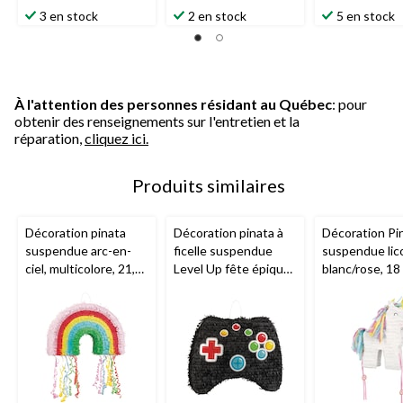
3 en stock
2 en stock
5 en stock
À l'attention des personnes résidant au Québec
: pour
obtenir des renseignements sur l'entretien et la
réparation,
cliquez ici.
Produits similaires
Décoration pinata
Décoration pinata à
Décoration Pi
suspendue arc-en-
ficelle suspendue
suspendue lic
ciel, multicolore, 21,5
Level Up fête épique
blanc/rose, 18
po, peut contenir 2 lb
manette de jeu, noir,
peut contenir 
de garniture à pinata,
20 po, peut contenir
garniture à pin
pour fête de
2 lb de garniture à
pour fêtes
Fierté/d'anniversaire
pinata, pour les fêtes
d'anniversaire
d'anniversaire