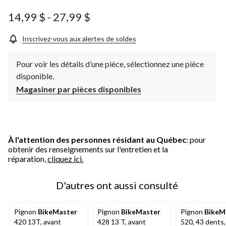
ce
produit.
14,99 $
-
27,99 $
Lien
vers
la
Inscrivez-vous aux alertes de soldes
même
page.
Pour voir les détails d’une pièce, sélectionnez une pièce
disponible.
Magasiner par pièces disponibles
À l'attention des personnes résidant au Québec
: pour
obtenir des renseignements sur l'entretien et la
réparation,
cliquez ici.
D'autres ont aussi consulté
Pignon
BikeMaster
Pignon
BikeMaster
Pignon
BikeM
420 13T, avant
428 13 T, avant
520, 43 dents,