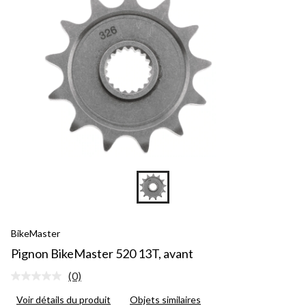
BikeMaster
Pignon BikeMaster 520 13T, avant
(0)
Aucune
cote
Voir détails du produit
Objets similaires
pour