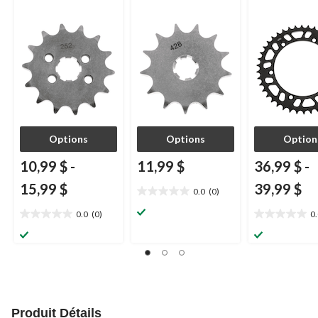
Options
Options
Option
10,99 $
-
11,99 $
36,99 $
-
15,99 $
39,99 $
0.0
(0)
0.0
étoile(s)
0.0
(0)
0
0.0
0.0
sur
étoile(s)
étoile(s)
5.
sur
sur
5.
5.
Produit Détails