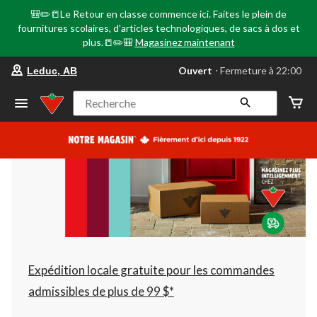
🎒✏️📒Le Retour en classe commence ici. Faites le plein de
fournitures scolaires, d'articles technologiques, de sacs à dos et
plus.📒✏️🎒
Magasinez maintenant
votre
Ouvert
⋅ Fermeture à 22:00
Leduc, AB
magasin
préféré
est
Recherche
Leduc,
AB,
courament
Ouvert,
Fermeture
à
à
22:00
cliquer
pour
changer
Expédition locale gratuite pour les commandes
admissibles de plus de 99 $*