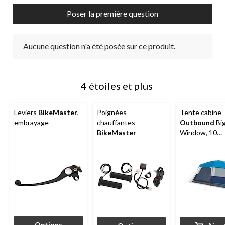
Poser la première question
Aucune question n'a été posée sur ce produit.
4 étoiles et plus
Leviers
BikeMaster
,
Poignées
Tente cabine
embrayage
chauffantes
Outbound
Bi
BikeMaster
Window, 10
personnes, ave
imperméable
Options