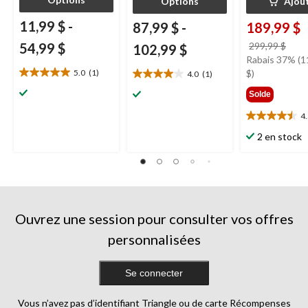
Options
Ajou
11,99 $
-
87,99 $
-
189,99 $
prix
54,99 $
299,99 $
102,99 $
étai
Rabais 37% (1
299,
5.0
(1)
$)
4.0
(1)
5.0
4.0
étoile(s)
étoile(s)
Solde
sur
sur
4
5.
5.
4.5
1
1
étoile(s)
2 en stock
évaluation
évaluation
sur
5.
25
évaluations
Ouvrez une session pour consulter vos offres
personnalisées
Se connecter
Vous n’avez pas d’identifiant Triangle ou de carte Récompenses