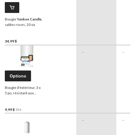
Bougie
Yankee Candle
,
sables roses, 20 oz
34,99 $
-
-
Options
Bougie d'extérieur, 3 x
5 po, résistant aux
intempéries, couleur
changeante
9,99 $
Et+
-
-