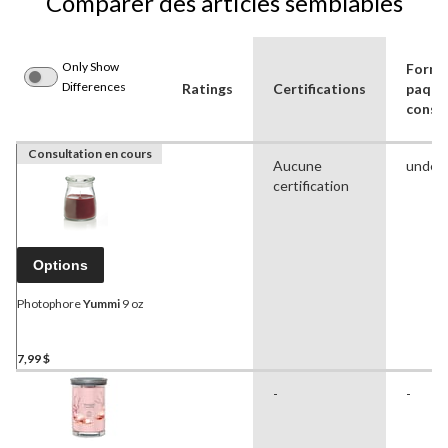
Comparer des articles semblables
Only Show
Forma
Differences
Ratings
Certifications
paque
cons
Consultation en cours
Aucune
undef
certification
Options
Photophore
Yummi
9 oz
7,99 $
-
-