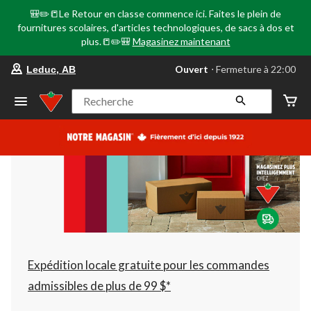
🎒✏️📒Le Retour en classe commence ici. Faites le plein de
fournitures scolaires, d'articles technologiques, de sacs à dos et
plus.📒✏️🎒
Magasinez maintenant
votre
Ouvert
⋅ Fermeture à 22:00
Leduc, AB
magasin
préféré
est
Recherche
Leduc,
AB,
courament
Ouvert,
Fermeture
à
à
22:00
cliquer
pour
changer
Expédition locale gratuite pour les commandes
admissibles de plus de 99 $*