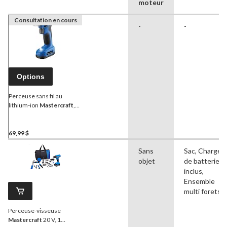
moteur
Consultation en cours
-
-
Options
Perceuse sans fil au
lithium-ion
Mastercraft
,
7,2 V
69,99 $
Sans
Sac, Chargeu
objet
de batterie
inclus,
Ensemble
multi forets
Perceuse-visseuse
Mastercraft
20 V, 1