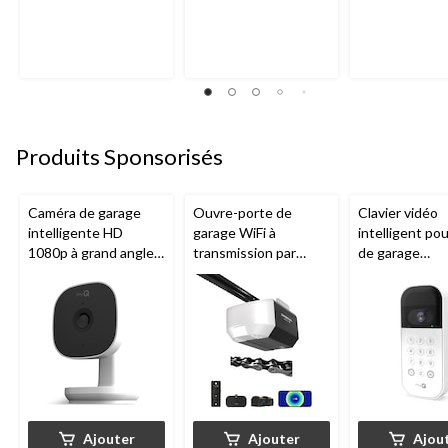
Produits Sponsorisés
Caméra de garage
Ouvre-porte de
Clavier vidéo
intelligente HD
garage WiFi à
intelligent po
1080p à grand angle
transmission par
de garage
Chamberlain, vision
chaîne de 1/2 HP
Chamberlain, v
nocturne, résistante
Chamberlain
nocturne, rési
aux intempéries
aux intempéri
blanc
Ajouter
Ajouter
Ajou