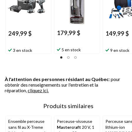
compatible a
POD
179,99 $
249,99 $
149,99 $
5 en stock
3 en stock
9 en stock
À l'attention des personnes résidant au Québec
: pour
obtenir des renseignements sur l'entretien et la
réparation,
cliquez ici.
Produits similaires
Ensemble perceuse
Perceuse-visseuse
Perceuse sans 
sans fil au X-Treme
Mastercraft
20 V, 1
lithium-ion