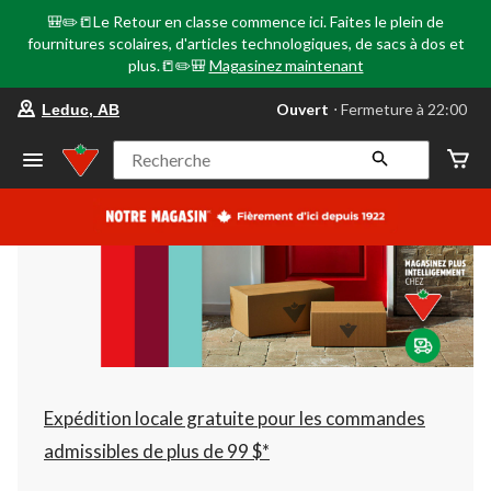
🎒✏️📒Le Retour en classe commence ici. Faites le plein de
fournitures scolaires, d'articles technologiques, de sacs à dos et
plus.📒✏️🎒
Magasinez maintenant
votre
Ouvert
⋅ Fermeture à 22:00
Leduc, AB
magasin
préféré
est
Recherche
Leduc,
AB,
courament
Ouvert,
Fermeture
à
à
22:00
cliquer
pour
changer
Expédition locale gratuite pour les commandes
admissibles de plus de 99 $*