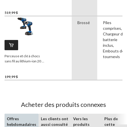
seulement)
519,99 $
Brossé
Piles
comprises,
Chargeur de
batterie
inclus,
Embouts de
Perceuse et clé à chocs
tournevis
sans fil au lithium-ion 20 V
max
Mastercraft
avec 2
batteries et chargeurs
PWR POD 2,0 Ah
199,99 $
Acheter des produits connexes
Offres
Les clients ont
Vers les
Plus de
hebdomadaires
aussi consulté
produits
cette