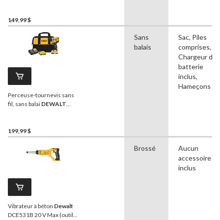
vitesse, 83 accessoires,
batterie et chargeur PWR
POD 2,0 Ah, compatible
149,99 $
avec PWR POD
Sans
Sac, Piles
balais
comprises,
Chargeur de
batterie
inclus,
Hameçons
Perceuse-tournevis sans
fil, sans balai
DEWALT
DCD701F2 12 V MAX
XTREME
199,99 $
Brossé
Aucun
accessoire
inclus
Vibrateur à béton
Dewalt
DCE531B 20 V Max (outil