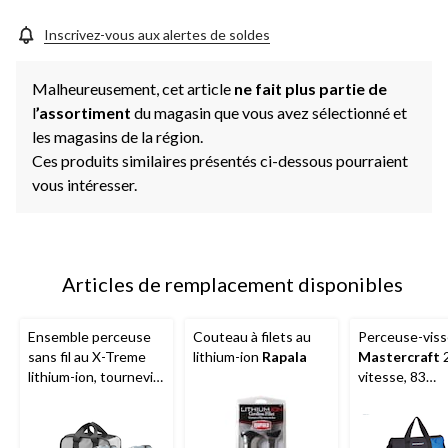
Inscrivez-vous aux alertes de soldes
Malheureusement, cet article
ne fait plus partie de
l
’assortiment
du magasin que vous avez sélectionné et
les magasins de la région.
Ces produits similaires présentés ci-dessous pourraient
vous intéresser.
Articles de remplacement disponibles
Ensemble perceuse
Couteau à filets au
Perceuse-vis
sans fil au X-Treme
lithium-ion
Rapala
Mastercraft
2
lithium-ion, tournevis
vitesse, 83
à percussion, batterie
accessoires, b
et chargeur 20 V Max
et chargeur 
X-Treme
MAXIMUM
POD 2,0 Ah,