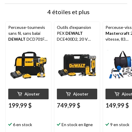
4 étoiles et plus
Perceuse-tournevis
Outils d'expansion
Perceuse-vis
sans fil, sans balai
PEX
DEWALT
Mastercraft
2
DEWALT
DCD701F2
DCE400D2, 20 V
vitesse, 83
12 V MAX XTREME
MAX, 1 po, 2 Ah
accessoires, b
et chargeur 
POD 2,0 Ah,
compatible a
POD
Ajouter
Ajouter
Ajou
199,99 $
749,99 $
149,99 $
6 en stock
En stock en ligne
9 en stock