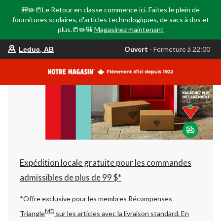
🎒✏️📒Le Retour en classe commence ici. Faites le plein de
fournitures scolaires, d'articles technologiques, de sacs à dos et
plus.📒✏️🎒
Magasinez maintenant
votre
Ouvert
⋅ Fermeture à 22:00
Leduc, AB
magasin
préféré
est
Leduc,
AB,
courament
Ouvert,
Fermeture
à
à
22:00
cliquer
pour
changer
Expédition locale gratuite pour les commandes
admissibles de plus de 99 $*
*Offre exclusive pour les membres Récompenses
MD
Triangle
sur les articles avec la livraison standard.
En