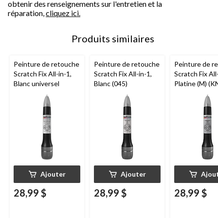
obtenir des renseignements sur l'entretien et la
réparation,
cliquez ici.
Produits similaires
Peinture de retouche
Peinture de retouche
Peinture de r
Scratch Fix All-in-1,
Scratch Fix All-in-1,
Scratch Fix All
Blanc universel
Blanc (045)
Platine (
Ajouter
Ajouter
Ajou
28,99 $
28,99 $
28,99 $