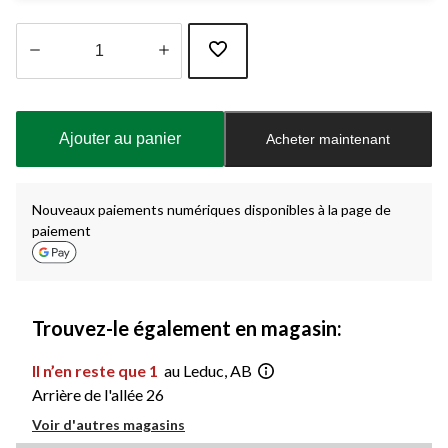
Quantité
mise
à
Ajouter au panier
Acheter maintenant
jour
à
1
Nouveaux paiements numériques disponibles à la page de
paiement
Trouvez-le également en magasin:
Il n’en reste que 1
au Leduc, AB
Arrière de l'allée 26
Voir d'autres magasins