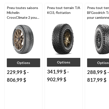
Pneu toutes saisons
Pneu tout-terrain T/A
Pneu tout-ter
Michelin
KO3, flottation
BFGoodrich T
CrossClimate 2 pour
pour camionne
véhicules de tourisme
VUS
et multisegments
Options
Options
Option
341,99 $
-
229,99 $
-
288,99 $
-
902,99 $
806,99 $
817,99 $