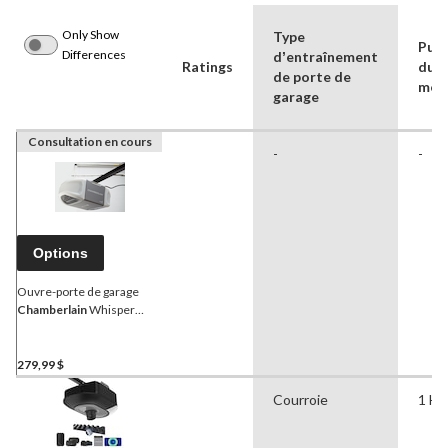
Only Show
Type
Puis
Differences
dʼentraînement
Ratings
du
de porte de
mot
garage
Consultation en cours
-
-
Options
Ouvre-porte de garage
Chamberlain
Whisper
Drive, 1/2 HP
279,99 $
Courroie
1 HP