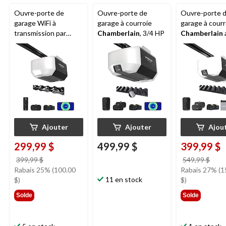
Ouvre-porte de
Ouvre-porte de
Ouvre-porte 
garage WiFi à
garage à courroie
garage à courr
transmission par
Chamberlain
, 3/4 HP
Chamberlain
chaîne de 1/2 HP
batterie de se
Chamberlain
HP
Ajouter
Ajouter
Ajou
299,99 $
499,99 $
399,99 $
prix
prix
399,99 $
549,99 $
était
étai
Rabais 25% (100.00
Rabais 27% (1
399,99 $
11 en stock
549,
$)
$)
Solde
Solde