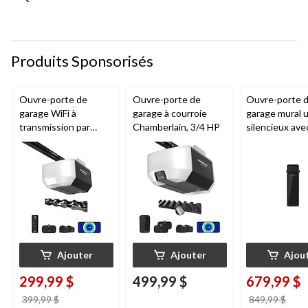
de
de
de
de
de
soumission.
soumission.
soumission.
soumission.
soumission.
Produits Sponsorisés
Ouvre-porte de
Ouvre-porte de
Ouvre-porte 
garage WiFi à
garage à courroie
garage mural u
transmission par
Chamberlain, 3/4 HP
silencieux ave
chaîne de 1/2 HP
Chamberlain
Chamberlain
Ajouter
Ajouter
Ajou
299,99 $
499,99 $
679,99 $
prix
prix
399,99 $
849,99 $