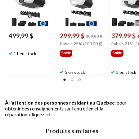
499,99 $
299,99 $
379,99 $
prix
399,99 $
4
était
Rabais 25% (100.00 $)
Rabais 21% (1
399,99 $
11 en stock
Solde
Solde
5 en stock
5 en stock
À l'attention des personnes résidant au Québec
: pour
obtenir des renseignements sur l'entretien et la
réparation,
cliquez ici.
Produits similaires