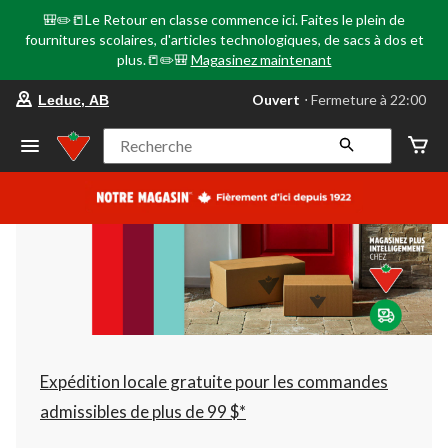
🎒✏️📒Le Retour en classe commence ici. Faites le plein de
fournitures scolaires, d'articles technologiques, de sacs à dos et
plus.📒✏️🎒
Magasinez maintenant
votre
Ouvert
⋅ Fermeture à 22:00
Leduc, AB
magasin
préféré
est
Recherche
Leduc,
AB,
courament
Ouvert,
Fermeture
à
à
22:00
cliquer
pour
changer
Expédition locale gratuite pour les commandes
admissibles de plus de 99 $*