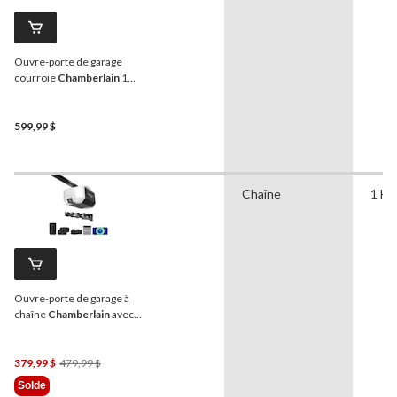
Ouvre-porte de garage
courroie
Chamberlain
1
HP avec caméra et pile
599,99 $
Chaîne
1 HP
Ouvre-porte de garage à
chaîne
Chamberlain
avec
batterie de secours, 3/4 HP
Prix
379,99 $
479,99 $
Était
Solde