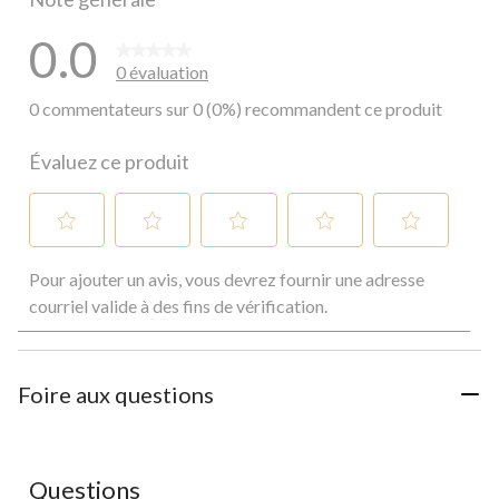
0.0
0 évaluation
0 commentateurs sur 0 (0%) recommandent ce produit
Évaluez ce produit
Sélectionnez
Sélectionnez
Sélectionnez
Sélectionnez
Sélectionnez
Pour ajouter un avis, vous devrez fournir une adresse
pour
pour
pour
pour
pour
évaluer
évaluer
évaluer
évaluer
évaluer
courriel valide à des fins de vérification.
l'article
l'article
l'article
l'article
l'article
à
à
à
à
à
1
2
3
4
5
étoile.
étoiles.
étoiles.
étoiles.
étoiles.
Foire aux questions
Cette
Cette
Cette
Cette
Cette
action
action
action
action
action
ouvrira
ouvrira
ouvrira
ouvrira
ouvrira
le
le
le
le
le
Questions
formulaire
formulaire
formulaire
formulaire
formulaire