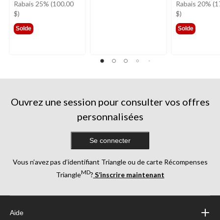
était
étai
Rabais 25% (100.00
Rabais 20% (1
399,99 $
849,
$)
$)
Solde
Solde
Ouvrez une session pour consulter vos offres
personnalisées
Se connecter
Vous n’avez pas d’identifiant Triangle ou de carte Récompenses
MD
Triangle
?
S’inscrire maintenant
Aide