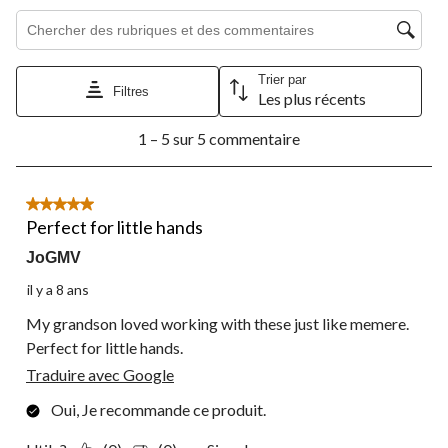
de
de
de
de
de
Zone de recherche de sujet et d'avis
soumission.
soumission.
soumission.
soumission.
soumission.
Trier par
Filtres
Les plus récents
1
1 – 5 sur 5 commentaire
à
5
sur
5
5 étoile(s) sur 5.
commentaire.
Perfect for little hands
JoGMV
il y a 8 ans
My grandson loved working with these just like memere.
Perfect for little hands.
Traduire avec Google
Oui, Je recommande ce produit.