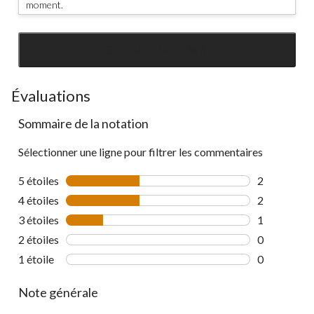
moment.
SEE ALL REVIEWS
Click
to
go
Évaluations
to
Sommaire de la notation
all
reviews
Sélectionner une ligne pour filtrer les commentaires
5 étoiles
étoiles
2
2 commentai
4 étoiles
étoiles
2
2 commentai
3 étoiles
étoiles
1
1 commentai
2 étoiles
étoiles
0
0 commentai
1 étoile
étoiles
0
0 commentai
Note générale