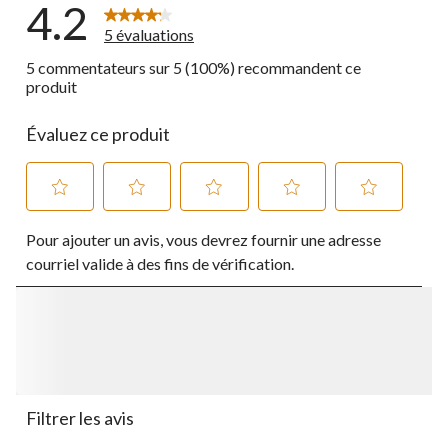
4.2
5 évaluations
5 commentateurs sur 5 (100%) recommandent ce
produit
Évaluez ce produit
Sélectionnez
Sélectionnez
Sélectionnez
Sélectionnez
Sélectionnez
Pour ajouter un avis, vous devrez fournir une adresse
pour
pour
pour
pour
pour
évaluer
évaluer
évaluer
évaluer
évaluer
courriel valide à des fins de vérification.
l'article
l'article
l'article
l'article
l'article
à
à
à
à
à
1
2
3
4
5
étoile.
étoiles.
étoiles.
étoiles.
étoiles.
Cette
Cette
Cette
Cette
Cette
action
action
action
action
action
ouvrira
ouvrira
ouvrira
ouvrira
ouvrira
le
le
le
le
le
Filtrer les avis
formulaire
formulaire
formulaire
formulaire
formulaire