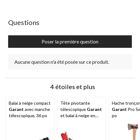
Aucune question n'a été posée sur ce produit.
Questions
Poser la première question
Aucune question n'a été posée sur ce produit.
4 étoiles et plus
Balai à neige compact
Tête pivotante
Hache tronço
Garant
avec manche
télescopique
Garant
Garant
Pro Se
télescopique, 36 po
et balai à neige en
po
mousse EVA anti-
égratignures avec
grattoir, 52 po