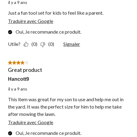
il y a 9 ans
Just a fun tool set for kids to feel like a parent.
Traduire avec Google
Oui, Je recommande ce produit.
Utile?
(0)
(0)
Signaler
4 étoile(s) sur 5.
Great product
Hancott9
il y a 9 ans
This item was great for my son to use and help me out in
the yard. It was the perfect size for him to help me take
after mowing the lawn.
Traduire avec Google
Oui, Je recommande ce produit.