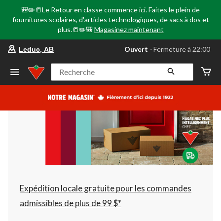
🎒✏️📒Le Retour en classe commence ici. Faites le plein de
fournitures scolaires, d'articles technologiques, de sacs à dos et
plus.📒✏️🎒
Magasinez maintenant
votre
Ouvert
⋅ Fermeture à 22:00
Leduc, AB
magasin
préféré
est
Recherche
Leduc,
AB,
courament
Ouvert,
Fermeture
à
à
22:00
cliquer
pour
changer
Expédition locale gratuite pour les commandes
admissibles de plus de 99 $*