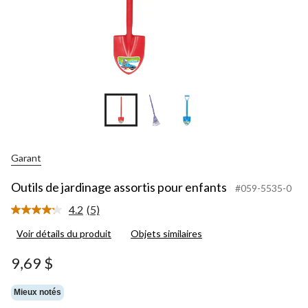
Garant
Outils de jardinage assortis pour enfants
#059-5535-0
4.2
(5)
Lire
les
Voir détails du produit
Objets similaires
5
commentaires.
Lien
9,69 $
vers
la
même
Mieux notés
page.