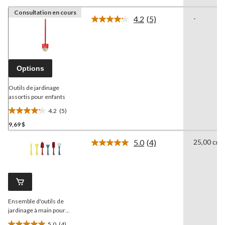
Consultation en cours
4.2
(5)
-
Lire
les
5
commentaires.
Lien
vers
Options
la
même
page.
Outils de jardinage
assortis pour enfants
4.2
(5)
4.2
9,69 $
étoile(s)
sur
5.0
(4)
25,00 cm
5.
Lire
les
5
4
évaluations
commentaires.
Lien
vers
la
Ensemble d'outils de
même
page.
jardinage à main pour
enfants
Yardworks
, paq. 6
5.0
(4)