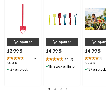
styles et couleurs
paq. 6
pour enfants,
en bois, styles
Ajouter
Ajouter
Ajou
12,99 $
14,99 $
14,99 $
5.0
(4)
5.0
4.8
4.1
4.8
(31)
4.1
(34)
étoile(s)
En stock en ligne
étoile(s)
étoile(s)
27 en stock
39 en stock
sur
sur
sur
5.
5.
5.
4
31
34
évaluations
évaluations
évaluations