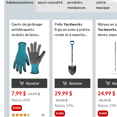
hebdomadaires
aussi consulté
produits
cette
tendances
marque
Gants de jardinage
Pelle
Yardworks
Râteau en a
antidérapants
Ergo en acier à pointe
Yardworks
enduits de latex
ronde et à manche
dents, man
Yardworks
,
court en D, manche
fibre de ver
petit/moyen, couleurs
en fibre de verre de
po
variées, paq. de 3
43 po
Ajouter
Ajouter
Aj
7,99 $
29,99 $
24,99 $
prix
19,99 $
était
Rabais 60%
prix
pri
34,99 $
34,99 $
19,99 $
était
éta
Rabais 14%
Rabais 29%
Solde
34,99 $
34,
Solde
Solde