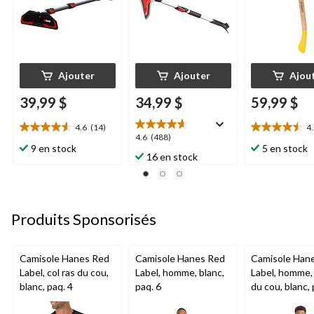
Ajouter
Ajouter
Ajou
39,99 $
34,99 $
59,99 $
4.6
(14)
4
4.6
4.5
4.6
4.6
(488)
étoile(s)
étoile(s)
9 en stock
5 en stock
étoile(s)
16 en stock
sur
sur
sur
5.
5.
5.
14
24
488
évaluations
évaluations
évaluations
Produits Sponsorisés
Camisole Hanes Red
Camisole Hanes Red
Camisole Han
Label, col ras du cou,
Label, homme, blanc,
Label, homme, 
blanc, paq. 4
paq. 6
du cou, blanc, 