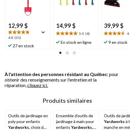
12,99 $
14,99 $
39,99 $
5.0
(4)
4
5.0
4.6
4.8
4.8
(31)
étoile(s)
étoile(s)
En stock en ligne
9 en stock
étoile(s)
27 en stock
sur
sur
sur
5.
5.
5.
4
14
31
évaluations
évaluations
évaluations
À l'attention des personnes résidant au Québec
: pour
obtenir des renseignements sur l'entretien et la
réparation,
cliquez ici.
Produits similaires
Outils de jardinage en
Ensemble d'outils de
Outils de jard
poly pour enfants
jardinage à main pour
Yardworks
à 
Yardworks
, choix de
enfants
Yardworks
,
manche en mé