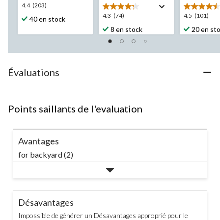
4.4
4.4
(203)
étoile(s)
4.3
4.5
4.3
(74)
4.5
(101)
40 en stock
sur
étoile(s)
étoile(s)
8 en stock
20 en st
5.
sur
sur
203
5.
5.
évaluations
74
101
évaluations
évaluation
Évaluations
Points saillants de l'evaluation
Avantages
for backyard (2)
Désavantages
Impossible de générer un Désavantages approprié pour le