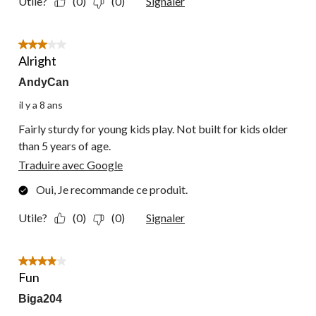
Utile?
(0)
(0)
Signaler
3 étoile(s) sur 5.
Alright
AndyCan
il y a 8 ans
Fairly sturdy for young kids play. Not built for kids older
than 5 years of age.
Traduire avec Google
Oui, Je recommande ce produit.
Utile?
(0)
(0)
Signaler
4 étoile(s) sur 5.
Fun
Biga204