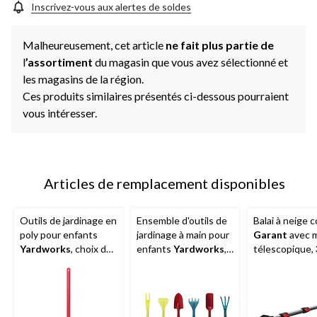
Inscrivez-vous aux alertes de soldes
Malheureusement, cet article
ne fait plus partie de
l
’assortiment
du magasin que vous avez sélectionné et
les magasins de la région.
Ces produits similaires présentés ci-dessous pourraient
vous intéresser.
Articles de remplacement disponibles
Outils de jardinage en
Ensemble d'outils de
Balai à neige 
poly pour enfants
jardinage à main pour
Garant
avec 
Yardworks
, choix de
enfants
Yardworks
,
télescopique,
styles et couleurs
paq. 6