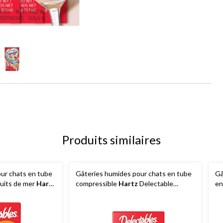
Produits similaires
ur chats en tube
Gâteries humides pour chats en tube
Gâ
ruits de mer
Hartz
compressible
Hartz
Delectable
en
Up, saveurs
Squeeze Up, saveurs variées, paq. 54
Sq