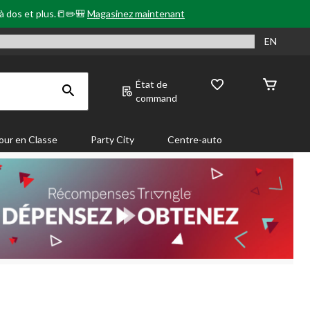
 à dos et plus.📒✏️🎒
Magasinez maintenant
EN
État de
command
our en Classe
Party City
Centre-auto