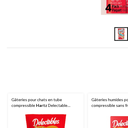
Gâteries pour chats en tube
Gâteries humides po
compressible
Hartz
Delectable
compressible sans f
Squeeze Up, paq. 10
Delectable Squeeze 
variées, paq. 20