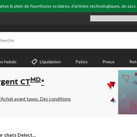
tes le plein de fournitures scolaires, d'articles technologiques, de sacs
cherche
es hebdo
Liquidation
Patios
Pneus
Ret
MD
rgent CT
*
*Achat avant taxes. Des conditions
r chats Delect...