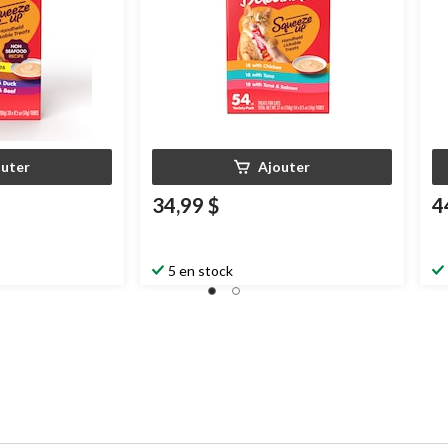
outer
Ajouter
34,99 $
4
5 en stock