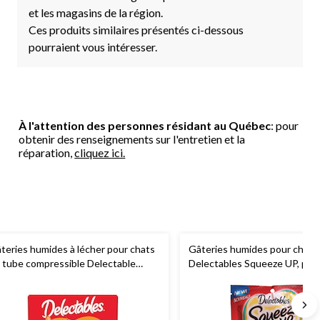
et les magasins de la région.
Ces produits similaires présentés ci-dessous
pourraient vous intéresser.
À l'attention des personnes résidant au Québec
: pour
obtenir des renseignements sur l'entretien et la
réparation,
cliquez ici.
teries humides à lécher pour chats
Gâteries humides pour chats
 tube compressible Delectable
Delectables Squeeze UP, poul
ueeze Up, saveurs variées, paq. 72
thon, 10 x 14 g