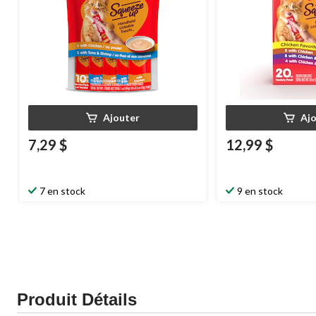
Ajouter
Aj
7,29 $
12,99 $
7 en stock
9 en stock
Produit Détails