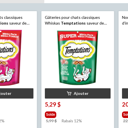
ts classiques
Gâteries pour chats classiques
Nou
ions
saveur de
Whiskas
Temptations
saveur de
d'i
0 g
mélange de fruits de mer, 350 g
Hea
et 
jouter
Ajouter
5,29 $
20
Solde
So
prix
12%
5,99 $
Rabais 12%
22
était