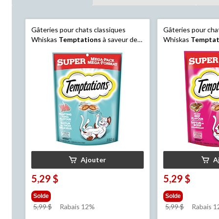
Gâteries pour chats classiques
Gâteries pour cha
Whiskas
Temptations
à saveur de
Whiskas
Temptat
thon super format Mega, 350 g
boeuf copieux, 35
Ajouter
A
5,29 $
5,29 $
Solde
Solde
prix
prix
5,99 $
Rabais 12%
5,99 $
Rabais 
était
était