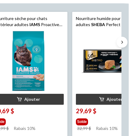
rriture sèche pour chats
Nourriture humide pour chats
ntérieur adultes
IAMS
Proactive
adultes
SHEBA
Perfect Portion
lth Contrôle des boules de poils
Pâté, emballage multiple, 3 sav
du poids, 3,2 kg
uniques, 24 x 75 g
Ajouter
Ajouter
,69 $
29,69 $
lde
Solde
prix
prix
,99 $
Rabais 10%
32,99 $
Rabais 10%
était
était