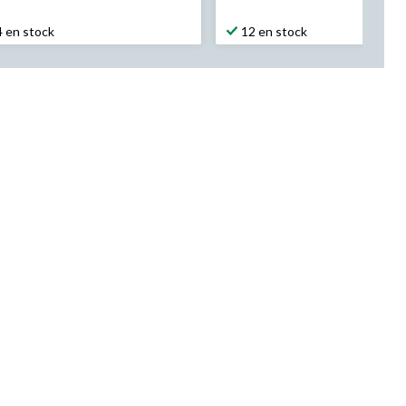
22,99 $
32,99 $
4 en stock
12 en stock