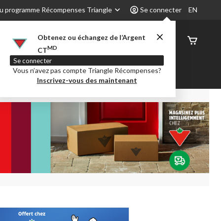
u programme Récompenses Triangle
Se connecter
EN
Obtenez ou échangez de l’Argent
État de
MD
CT
command
Se connecter
Vous n’avez pas compte Triangle Récompenses?
é
Party City
Centre-auto
Inscrivez-vous des maintenant