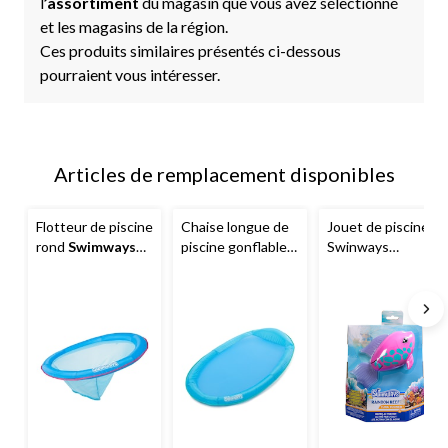
l
’assortiment
du magasin que vous avez sélectionné
et les magasins de la région.
Ces produits similaires présentés ci-dessous
pourraient vous intéresser.
Articles de remplacement disponibles
Flotteur de piscine
Chaise longue de
Jouet de piscine
rond
Swimways
piscine gonflable
Swinways
Spring Float
Swimways
Spring
Rainbow Reef, 5
Papasan, bleu
Float, 66 x 40 po,
ans et plus
bleu