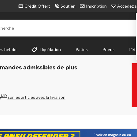
Accédez a
Crédit Offert
Soutien
Inscription
cherche
es hebdo
Liquidation
Patios
Pneus
L’ét
mmandes admissibles de plus
MD
e
sur les articles avec la livraison