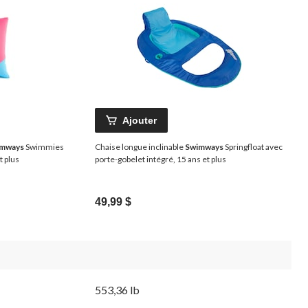
Ajouter
mways
Swimmies
Chaise longue inclinable
Swimways
Springfloat avec
t plus
porte-gobelet intégré, 15 ans et plus
49,99 $
553,36 lb