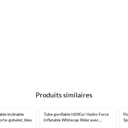
Produits similaires
ble inclinable
Tube gonflable H20Go! Hydro-Force
Fl
orte-gobelet, bleu
Inflatable Whitecap Rider avec
Sp
poignées pour piscine, 47 po, choix