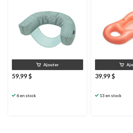
Ajouter
Aj
59,99 $
39,99 $
6 en stock
13 en stock