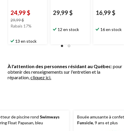
24,99 $
29,99 $
16,99 $
prix
29,99 $
était
Rabais 17%
12 en stock
16 en stock
29,99 $
13 en stock
À l'attention des personnes résidant au Québec
: pour
obtenir des renseignements sur l'entretien et la
réparation,
cliquez ici.
otteur de piscine rond
Swimways
Bouée amusante à confettis 
ring Float Papasan, bleu
Funsicle
, 9 ans et plus