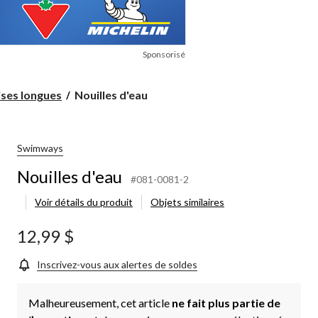
Sponsorisé
Nouilles
ises longues
Nouilles d'eau
d'eau
Swimways
Nouilles d'eau
#081-0081-2
Voir détails du produit
Objets similaires
12,99 $
Inscrivez-vous aux alertes de soldes
Malheureusement, cet article
ne fait plus partie de