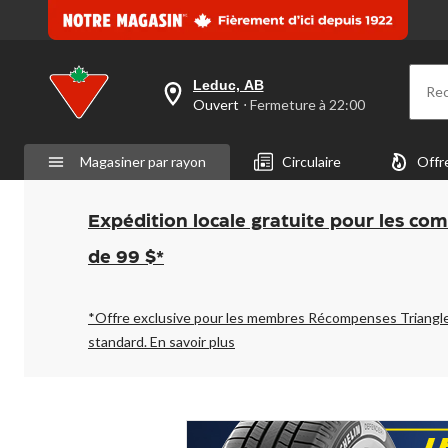
Leduc, AB
Re
votre
Ouvert
⋅ Fermeture à 22:00
magasin
préféré
est
Magasiner par rayon
Circulaire
Offr
Leduc,
AB,
courament
Ouvert,
Expédition locale gratuite pour les co
Fermeture
à
de 99 $*
à
22:00
cliquer
pour
*Offre exclusive pour les membres Récompenses Triangl
changer
standard.
En savoir plus