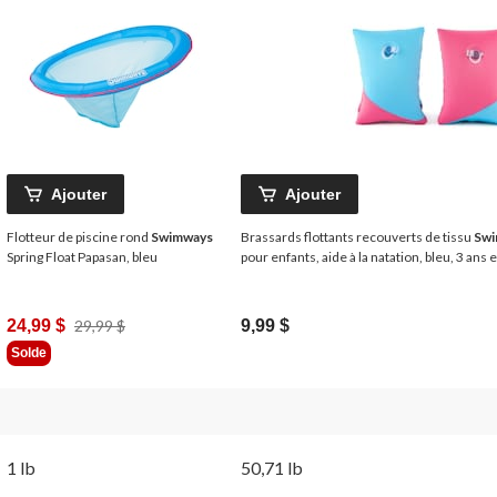
Ajouter
Ajouter
Flotteur de piscine rond
Swimways
Brassards flottants recouverts de tissu
Swi
Spring Float Papasan, bleu
pour enfants, aide à la natation, bleu, 3 ans e
Prix
24,99 $
29,99 $
9,99 $
Était
Solde
29,99 $
1 lb
50,71 lb