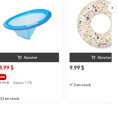
Ajouter
Ajouter
4,99 $
9,99 $
olde
prix
9,99 $
Rabais 17%
3 en stock
était
29,99 $
13 en stock