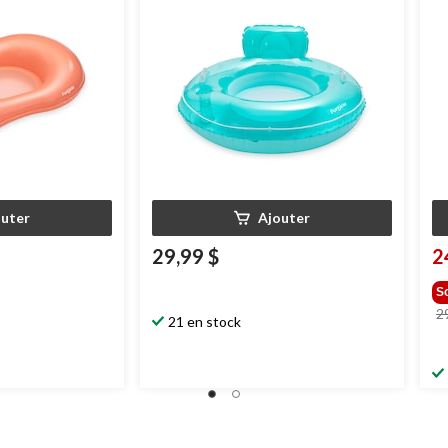
varié
outer
Ajouter
29,99 $
2
S
2
21 en stock