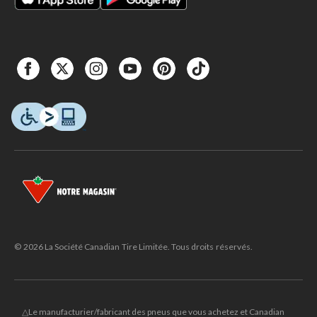
© 2026 La Société Canadian Tire Limitée. Tous droits réservés.
△Le manufacturier/fabricant des pneus que vous achetez et Canadian