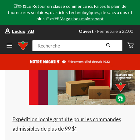
🎒✏️📒Le Retour en classe commence ici. Faites le plein de
fournitures scolaires, d'articles technologiques, de sacs à dos et
plus.📒✏️🎒
Magasinez maintenant
votre
Ouvert
⋅ Fermeture à 22:00
Leduc, AB
magasin
préféré
est
Recherche
Leduc,
AB,
courament
Ouvert,
Fermeture
à
à
22:00
cliquer
pour
changer
Expédition locale gratuite pour les commandes
admissibles de plus de 99 $*