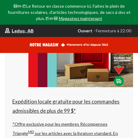
🎒✏️📒Le Retour en classe commence ici. Faites le plein de
fournitures scolaires, d'articles technologiques, de sacs à dos et
plus.📒✏️🎒
Magasinez maintenant
votre
Ouvert
⋅ Fermeture à 22:00
Leduc, AB
magasin
préféré
est
Leduc,
AB,
courament
Ouvert,
Fermeture
à
à
22:00
cliquer
pour
changer
Expédition locale gratuite pour les commandes
admissibles de plus de 99 $*
*Offre exclusive pour les membres Récompenses
MD
Triangle
sur les articles avec la livraison standard.
En