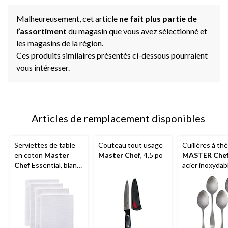
Malheureusement, cet article
ne fait plus partie de
l
’assortiment
du magasin que vous avez sélectionné et
les magasins de la région.
Ces produits similaires présentés ci-dessous pourraient
vous intéresser.
Articles de remplacement disponibles
Serviettes de table
Couteau tout usage
Cuillères à thé
en coton
Master
Master Chef
, 4,5 po
MASTER Che
Chef
Essential, blanc,
acier inoxydab
17 po, paq. 4
4