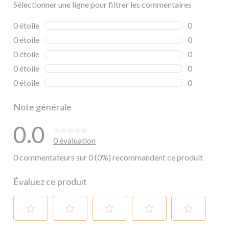
Sélectionner une ligne pour filtrer les commentaires
0 étoile
étoiles
0
0 commentai
0 étoile
étoiles
0
0 commentai
0 étoile
étoiles
0
0 commentai
0 étoile
étoiles
0
0 commentai
0 étoile
étoiles
0
0 commentai
Note générale
0.0
0 évaluation
0 commentateurs sur 0 (0%) recommandent ce produit
Évaluez ce produit
Sélectionnez
Sélectionnez
Sélectionnez
Sélectionnez
Sélectionnez