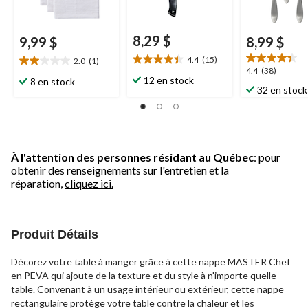
8,29 $
9,99 $
8,99 $
4.4
(15)
2.0
(1)
4.4
2.0
4.4
4.4
(38)
étoile(s)
étoile(s)
12 en stock
8 en stock
étoile(s)
32 en stock
sur
sur
sur
5.
5.
5.
15
1
38
évaluations
évaluation
évaluations
À l'attention des personnes résidant au Québec
: pour
obtenir des renseignements sur l'entretien et la
réparation,
cliquez ici.
Produit Détails
Décorez votre table à manger grâce à cette nappe MASTER Chef
en PEVA qui ajoute de la texture et du style à n'importe quelle
table. Convenant à un usage intérieur ou extérieur, cette nappe
rectangulaire protège votre table contre la chaleur et les