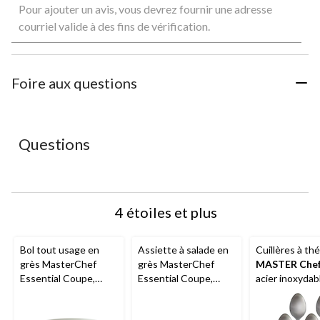
Pour ajouter un avis, vous devrez fournir une adresse
pour
pour
pour
pour
pour
évaluer
évaluer
évaluer
évaluer
évaluer
courriel valide à des fins de vérification.
l'article
l'article
l'article
l'article
l'article
à
à
à
à
à
1
2
3
4
5
étoile.
étoiles.
étoiles.
étoiles.
étoiles.
Foire aux questions
Cette
Cette
Cette
Cette
Cette
action
action
action
action
action
ouvrira
ouvrira
ouvrira
ouvrira
ouvrira
le
le
le
le
le
Questions
formulaire
formulaire
formulaire
formulaire
formulaire
de
de
de
de
de
soumission.
soumission.
soumission.
soumission.
soumission.
4 étoiles et plus
Bol tout usage en
Assiette à salade en
Cuillères à thé
grès MasterChef
grès MasterChef
MASTER Che
Essential Coupe,
Essential Coupe,
acier inoxydab
blanc brillant, paq. 1
blanc brillant, paq. 1
4