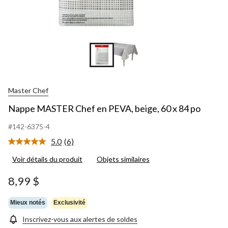
Master Chef
Nappe MASTER Chef en PEVA, beige, 60 x 84 po
#142-6375-4
5.0
(6)
Lire
les
Voir détails du produit
Objets similaires
6
commentaires.
Lien
8,99 $
vers
la
même
Mieux notés
Exclusivité
page.
Inscrivez-vous aux alertes de soldes