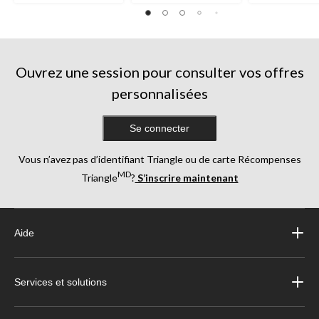
sur
5.
85
évaluations
Ouvrez une session pour consulter vos offres
personnalisées
Se connecter
Vous n’avez pas d’identifiant Triangle ou de carte Récompenses
MD
Triangle
?
S’inscrire maintenant
Aide
Services et solutions