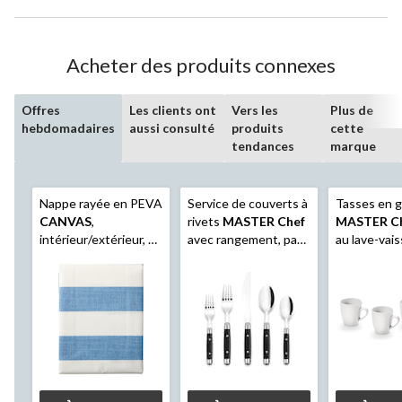
Acheter des produits connexes
Offres
Les clients ont
Vers les
Plus de
hebdomadaires
aussi consulté
produits
cette
tendances
marque
Nappe rayée en PEVA
Service de couverts à
Tasses en g
CANVAS
,
rivets
MASTER Chef
MASTER C
intérieur/extérieur, 60
avec rangement, paq.
au lave-vais
x 84 po
20
micro-ondes
paq. 4