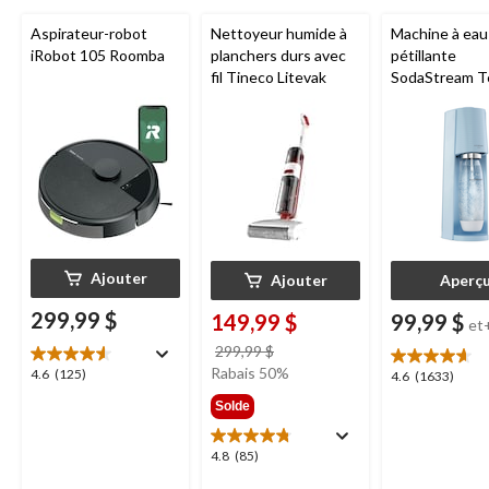
Aspirateur-robot
Nettoyeur humide à
Machine à eau
iRobot 105 Roomba
planchers durs avec
pétillante
fil Tineco Litevak
SodaStream T
Ajouter
Ajouter
Aperç
299,99 $
149,99 $
99,99 $
et
prix
299,99 $
était
Rabais 50%
4.6
4.6
(125)
4.6
4.6
(1633)
299,99 $
étoile(s)
étoile(s)
Solde
sur
sur
5.
5.
4.8
4.8
(85)
125
1633
étoile(s)
évaluations
évaluations