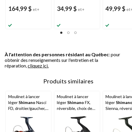
164,99 $
34,99 $
49,99 $
et+
et+
et
À l'attention des personnes résidant au Québec
: pour
obtenir des renseignements sur l'entretien et la
réparation,
cliquez ici.
Produits similaires
Moulinet à lancer
Moulinet à lancer
Moulinet à lan
léger
Shimano
Nasci
léger
Shimano
FX,
léger
Shiman
FD, droitier/gaucher,
réversible, choix de
Sienna, réversi
choix de tailles
tailles
choix de taille