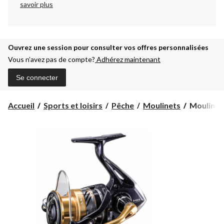
savoir plus
Ouvrez une session pour consulter vos offres personnalisées
Vous n’avez pas de compte?
Adhérez maintenant
Se connecter
Moulinet
Accueil
Sports et loisirs
Pêche
Moulinets
Moulinet 
à
lancer
Shimano
Nasci
2500FB,
réversible