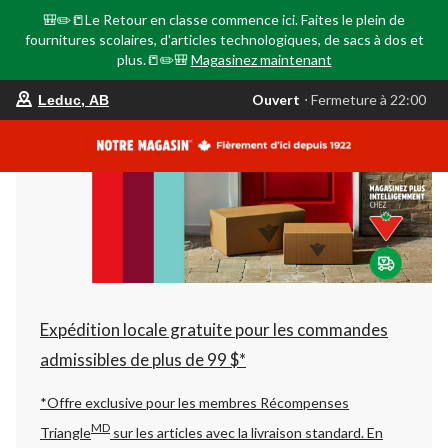
🎒✏️📒Le Retour en classe commence ici. Faites le plein de
fournitures scolaires, d'articles technologiques, de sacs à dos et
plus.📒✏️🎒
Magasinez maintenant
votre
Ouvert
⋅ Fermeture à 22:00
Leduc, AB
magasin
préféré
est
Leduc,
AB,
courament
Ouvert,
Fermeture
à
à
22:00
cliquer
pour
changer
Expédition locale gratuite pour les commandes
admissibles de plus de 99 $*
*Offre exclusive pour les membres Récompenses
MD
Triangle
sur les articles avec la livraison standard.
En