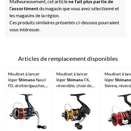
Malheureusement, cet article
ne fait plus partie de
l
’assortiment
du magasin que vous avez sélectionné et
les magasins de la région.
Ces produits similaires présentés ci-dessous pourraient
vous intéresser.
Articles de remplacement disponibles
Moulinet à lancer
Moulinet à lancer
Moulinet à lan
léger
Shimano
Nasci
léger
Shimano
FX,
léger
Shiman
FD, droitier/gaucher,
réversible, choix de
Sienna, réversi
choix de tailles
tailles
choix de taille