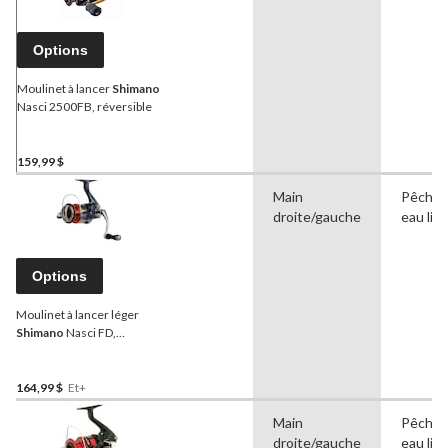
Options
Moulinet à lancer
Shimano
Nasci 2500FB, réversible
159,99 $
Main
Pêche 
droite/gauche
eau lib
Options
Moulinet à lancer léger
Shimano
Nasci FD,
droitier/gaucher, choix de
tailles
164,99 $
Et+
Main
Pêche 
droite/gauche
eau lib