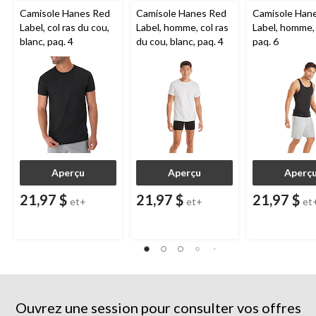
Camisole Hanes Red
Camisole Hanes Red
Camisole Han
Label, col ras du cou,
Label, homme, col ras
Label, homme, 
blanc, paq. 4
du cou, blanc, paq. 4
paq. 6
Aperçu
Aperçu
Aperç
21,97 $
21,97 $
21,97 $
et+
et+
et
Ouvrez une session pour consulter vos offres