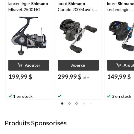
lancer léger
Shimano
lourd
Shimano
lourd
Shiman
Miravel, 2500 HG
Curado 200 M avec
technologie
engrenage HAGANE,
SilentTune, ga
droitier/gaucher, taille
151 HG
200
Ajouter
Aperçu
Ajou
199,99 $
299,99 $
149,99 $
et+
1 en stock
3 en stock
Produits Sponsorisés