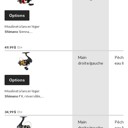
Options
Moulinet à lancer léger
Shimano
Sienna,
réversible, choix de tailles
49,99 $
Et+
Main
Pêche 
droite/gauche
eau lib
Options
Moulinet à lancer léger
Shimano
FX, réversible,
choix de tailles
34,99 $
Et+
Main
Pêche 
droite/gauche
eau lib