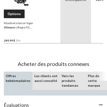
Options
Moulinet à lancer léger
Shimano
Ultegra FD,
droitier/gaucher, choix de
tailles
249,99 $
Et+
Acheter des produits connexes
Offres
Les clients ont
Vers les
Plus de
hebdomadaires
aussi consulté
produits
cette
tendances
marque
Évaluations