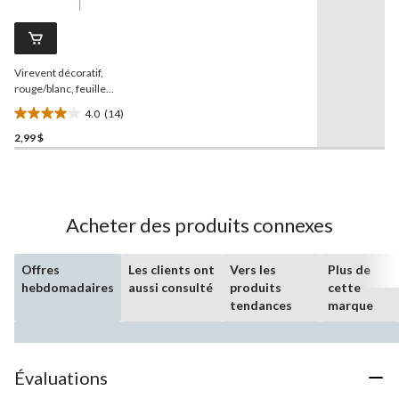
14
évaluations
commentaires.
Lien
vers
la
Virevent décoratif,
même
page.
rouge/blanc, feuille
d'érable, 15 po, pour la fête
4.0
(14)
du Canada
4.0
2,99 $
étoile(s)
sur
5.
14
évaluations
Acheter des produits connexes
Offres
Les clients ont
Vers les
Plus de
hebdomadaires
aussi consulté
produits
cette
tendances
marque
Évaluations