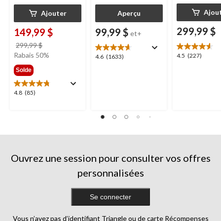
Ajou
Ajouter
Aperçu
299,99 $
149,99 $
99,99 $
et+
prix
299,99 $
était
Rabais 50%
4.5
4.5
(227)
4.6
4.6
(1633)
299,99 $
étoile(s)
étoile(s)
Solde
sur
sur
5.
5.
4.8
4.8
(85)
227
1633
étoile(s)
évaluations
évaluations
sur
5.
85
évaluations
Ouvrez une session pour consulter vos offres
personnalisées
Se connecter
Vous n’avez pas d’identifiant Triangle ou de carte Récompenses