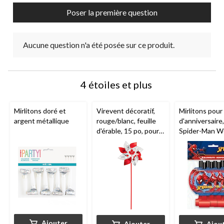
de
de
de
de
de
Poser la première question
soumission.
soumission.
soumission.
soumission.
soumission.
Aucune question n'a été posée sur ce produit.
4 étoiles et plus
Mirlitons doré et
Virevent décoratif,
Mirlitons pour
argent métallique
rouge/blanc, feuille
d'anniversaire,
d'érable, 15 po, pour
Spider-Man 
la fête du Canada
Wonder, paq. 8
et plus
Ajouter
Ajouter
Ajou