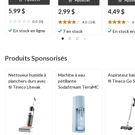
5,99 $
2,99 $
4,49 $
0.0
(0)
4.0
(14)
4
0.0
4.0
4.0
étoile(s)
étoile(s)
étoile(s)
En stock en ligne
7 en stock
En stock en
sur
sur
sur
5.
5.
5.
14
6
évaluations
évaluations
Produits Sponsorisés
Nettoyeur humide à
Machine à eau
Aspirateur bal
planchers durs avec
pétillante
fil Tineco Go S
fil Tineco Litevak
SodaStream TerraMC