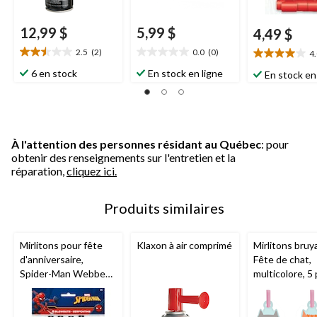
12,99 $
5,99 $
4,49 $
2.5
(2)
0.0
(0)
4
2.5
0.0
4.0
étoile(s)
étoile(s)
étoile(s)
6 en stock
En stock en ligne
En stock en
sur
sur
sur
5.
5.
5.
2
6
évaluations
évaluations
À l'attention des personnes résidant au Québec
: pour
obtenir des renseignements sur l'entretien et la
réparation,
cliquez ici.
Produits similaires
Mirlitons pour fête
Klaxon à air comprimé
Mirlitons bruy
d'anniversaire,
Fête de chat,
Spider-Man Webbed
multicolore, 5 
Wonder, paq. 8, 3 ans
8, pour fête
et plus
d'anniversaire