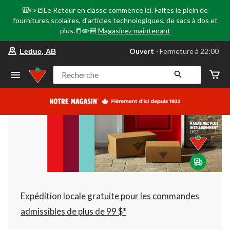
🎒✏️📒Le Retour en classe commence ici. Faites le plein de
fournitures scolaires, d'articles technologiques, de sacs à dos et
plus.📒✏️🎒
Magasinez maintenant
votre
Ouvert
⋅ Fermeture à 22:00
Leduc, AB
magasin
préféré
est
Recherche
Leduc,
AB,
courament
Ouvert,
Fermeture
à
à
22:00
cliquer
pour
changer
Expédition locale gratuite pour les commandes
admissibles de plus de 99 $*