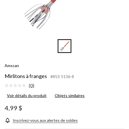
Amscan
Mirlitons à franges
#853-5136-8
(0)
Aucune
cote
Voir détails du produit
Objets similaires
pour
ce
produit.
4,99 $
Lien
vers
la
Inscrivez-vous aux alertes de soldes
même
page.