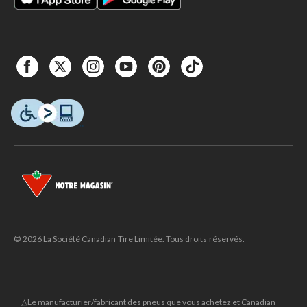
© 2026 La Société Canadian Tire Limitée. Tous droits réservés.
△Le manufacturier/fabricant des pneus que vous achetez et Canadian