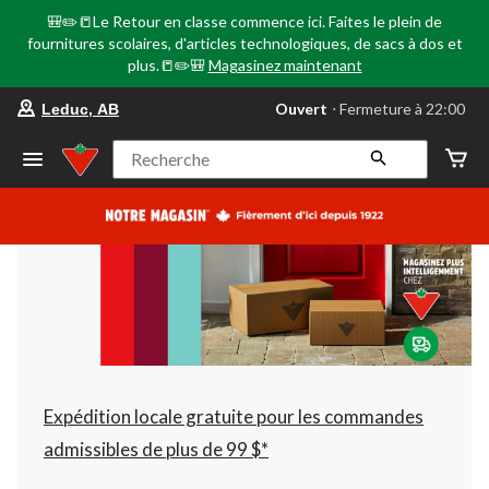
🎒✏️📒Le Retour en classe commence ici. Faites le plein de
fournitures scolaires, d'articles technologiques, de sacs à dos et
plus.📒✏️🎒
Magasinez maintenant
votre
Ouvert
⋅ Fermeture à 22:00
Leduc, AB
magasin
préféré
est
Recherche
Leduc,
AB,
courament
Ouvert,
Fermeture
à
à
22:00
cliquer
pour
changer
Expédition locale gratuite pour les commandes
admissibles de plus de 99 $*