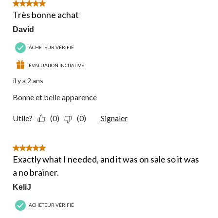
14
5 étoile(s) sur 5.
commentaire.
Très bonne achat
David
ACHETEUR VÉRIFIÉ
ÉVALUATION INCITATIVE
il y a 2 ans
Bonne et belle apparence
Utile?
(0)
(0)
Signaler
5 étoile(s) sur 5.
Exactly what I needed, and it was on sale so it was
a no brainer.
KeliJ
ACHETEUR VÉRIFIÉ