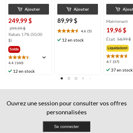
Ajouter
Ajouter
Ajou
249,99 $
89,99 $
Maintenant
prix
299,99 $
19,96 $
4.6
(5)
4.6
était
Rabais 17% (50.00
étoile(s)
Était
56,99 $
299,99 $
12 en stock
$)
sur
Liquidation◊
Solde
5.
5
évaluations
4.7
4.7
(37)
4.4
4.4
(160)
étoile(s)
étoile(s)
37 en stock
12 en stock
sur
sur
5.
5.
37
160
évaluations
évaluations
Ouvrez une session pour consulter vos offres
personnalisées
Se connecter