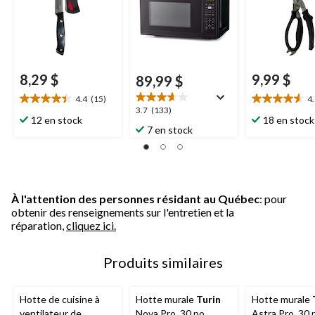
8,29 $
9,99 $
89,99 $
4.4
(15)
4
4.4
4.6
3.7
3.7
(133)
étoile(s)
étoile(s)
12 en stock
18 en stock
étoile(s)
7 en stock
sur
sur
sur
5.
5.
5.
15
7
133
évaluations
évaluations
évaluations
À l'attention des personnes résidant au Québec
: pour
obtenir des renseignements sur l'entretien et la
réparation,
cliquez ici.
Produits similaires
Hotte de cuisine à
Hotte murale
Turin
Hotte murale
ventilateur de
Nova Pro, 30 po
Astra Pro, 30 