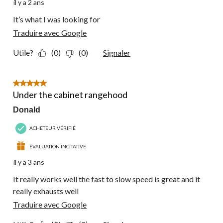
il y a 2 ans
It’s what I was looking for
Traduire avec Google
Utile?
(0)
(0)
Signaler
5 étoile(s) sur 5.
Under the cabinet rangehood
Donald
ACHETEUR VÉRIFIÉ
ÉVALUATION INCITATIVE
il y a 3 ans
It really works well the fast to slow speed is great and it
really exhausts well
Traduire avec Google