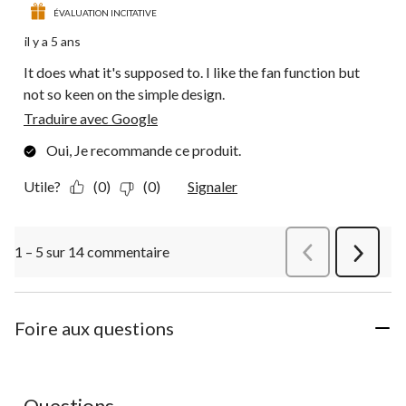
ÉVALUATION INCITATIVE
il y a 5 ans
It does what it's supposed to. I like the fan function but
not so keen on the simple design.
Traduire avec Google
Oui, Je recommande ce produit.
Utile?
(0)
(0)
Signaler
1 – 5 sur 14 commentaire
Précédentcommen
Suivant
commen
Foire aux questions
Questions