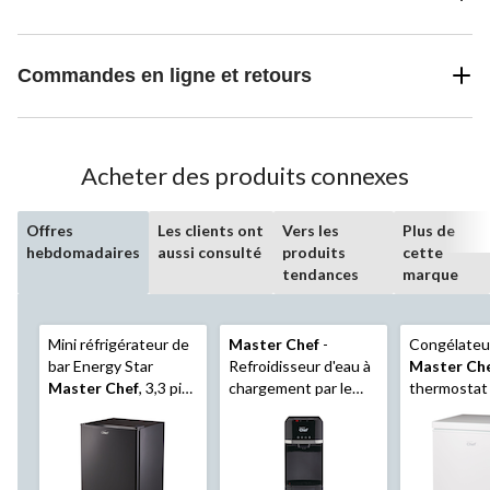
Commandes en ligne et retours
Acheter des produits connexes
Offres
Les clients ont
Vers les
Plus de
hebdomadaires
aussi consulté
produits
cette
tendances
marque
Mini réfrigérateur de
Master Chef
-
Congélateu
bar Energy Star
Refroidisseur d'eau à
Master Ch
Master Chef
, 3,3 pi3,
chargement par le
thermostat 
noir
bas
pour dortoi
à coucher, b
pi3