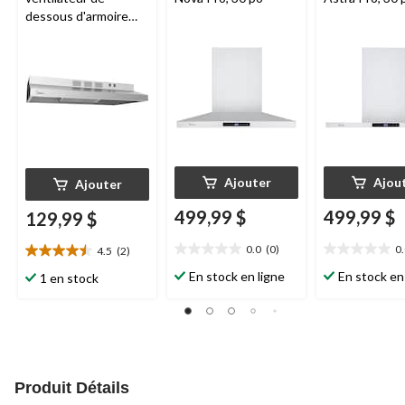
dessous d'armoire
Midea
Basic, 200
pi3/min, acier
inoxydable, 30 po
Ajouter
Ajou
Ajouter
499,99 $
499,99 $
129,99 $
0.0
(0)
0
4.5
(2)
0.0
0.0
4.5
étoile(s)
étoile(s)
étoile(s)
En stock en ligne
En stock en
1 en stock
sur
sur
sur
5.
5.
5.
2
évaluations
Produit Détails