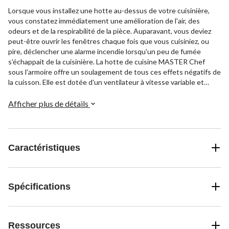
Lorsque vous installez une hotte au-dessus de votre cuisinière,
vous constatez immédiatement une amélioration de l'air, des
odeurs et de la respirabilité de la pièce. Auparavant, vous deviez
peut-être ouvrir les fenêtres chaque fois que vous cuisiniez, ou
pire, déclencher une alarme incendie lorsqu'un peu de fumée
s'échappait de la cuisinière. La hotte de cuisine MASTER Chef
sous l'armoire offre un soulagement de tous ces effets négatifs de
la cuisson. Elle est dotée d'un ventilateur à vitesse variable et
d'une commande rotative qui vous permet de l'ajuster en fonction
de ce que vous préparez sur la cuisinière. Cette hotte peut être
Afficher plus de détails
canalisée vers l'extérieur ou non canalisée. Lorsqu'elle est installée
dans un conduit, elle utilise un filtre en aluminium d'efficacité
standard, facile à nettoyer et fourni avec l'appareil. Pour une
installation sans conduit, un filtre à charbon 41F est nécessaire
Caractéristiques
(vendu séparément). La hotte convertible à quatre voies est dotée
d'un éclairage à deux niveaux et nécessite une ampoule ordinaire
de 75 W. Cette hotte est conçue pour être installée au-dessus
d'une cuisinière de 30 pouces de large. Une fois que vous aurez
Spécifications
installé cette hotte sous l'armoire, vous remarquerez rapidement
l'amélioration de votre cuisine la prochaine fois que vous
préparerez le dîner.
Ressources