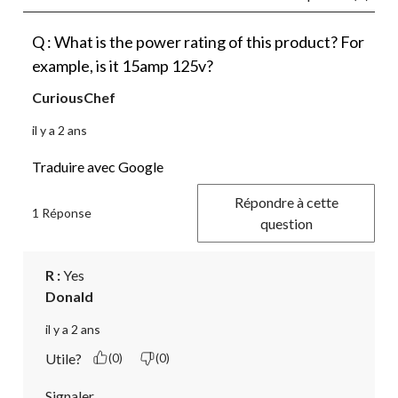
Q : What is the power rating of this product? For
example, is it 15amp 125v?
CuriousChef
il y a 2 ans
Traduire avec Google
Répondre à cette
1 Réponse
question
R :
 Yes
Donald
il y a 2 ans
Utile?
(0)
(0)
Signaler