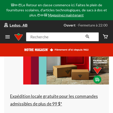
🎒✏️📒Le Retour en classe commence ici. Faites le plein de
fournitures scolaires, d'articles technologiques, de sacs à dos et
plus.📒✏️🎒
Magasinez maintenant
votre
Ouvert
⋅ Fermeture à 22:00
Leduc, AB
magasin
préféré
est
Recherche
Leduc,
AB,
courament
Ouvert,
Fermeture
à
à
22:00
cliquer
pour
changer
Expédition locale gratuite pour les commandes
admissibles de plus de 99 $*