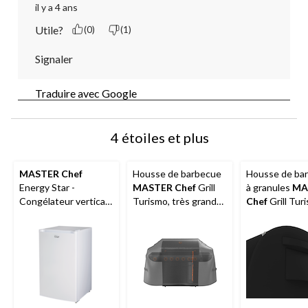
il y a 4 ans
Utile?
(0)
(1)
Signaler
Traduire avec Google
4 étoiles et plus
MASTER Chef
Housse de barbecue
Housse de ba
Energy Star -
MASTER Chef
Grill
à granules
MA
Congélateur vertical
Turismo, très grande,
Chef
Grill Tur
à dégivrage manuel, 3
résistant à la
avec 2 poigné
pi³, blanc
décoloration et aux
ventilées
fissures, noir