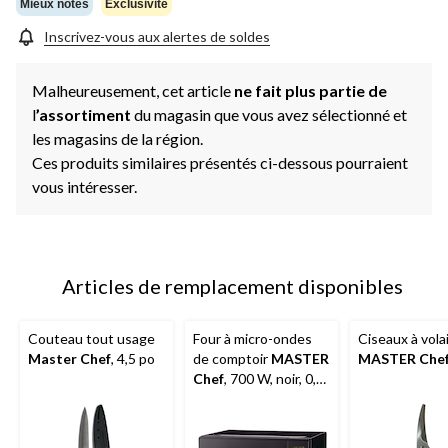
même
Mieux notés
Exclusivité
page.
Inscrivez-vous aux alertes de soldes
Malheureusement, cet article
ne fait plus partie de
l
’assortiment
du magasin que vous avez sélectionné et
les magasins de la région.
Ces produits similaires présentés ci-dessous pourraient
vous intéresser.
Articles de remplacement disponibles
Couteau tout usage
Four à micro-ondes
Ciseaux à volai
Master Chef
, 4,5 po
de comptoir
MASTER
MASTER Che
Chef
, 700 W, noir, 0,7
pi3