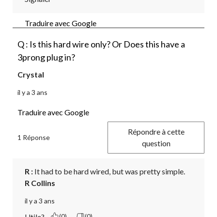
Traduire avec Google
Q : Is this hard wire only? Or Does this have a
3prong plug in?
Crystal
il y a 3 ans
Traduire avec Google
Répondre à cette
1 Réponse
question
R :
 It had to be hard wired, but was pretty simple.
R Collins
il y a 3 ans
Utile?
(0)
(0)