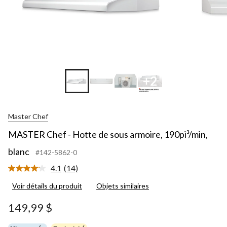
+2
Master Chef
MASTER Chef - Hotte de sous armoire, 190pi³/min,
blanc
#142-5862-0
4.1
(14)
Lire
les
Voir détails du produit
Objets similaires
14
commentaires.
Lien
149,99 $
vers
la