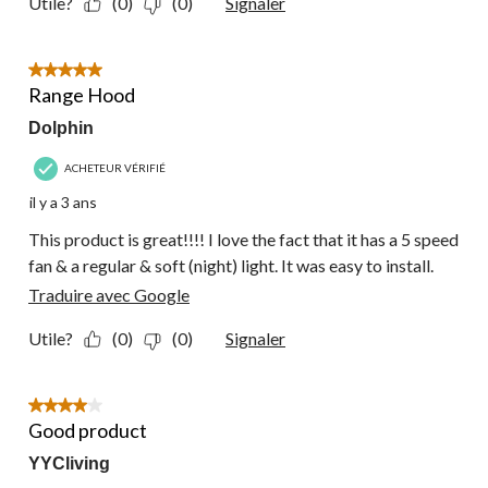
Utile?
(0)
(0)
Signaler
5 étoile(s) sur 5.
Range Hood
Dolphin
ACHETEUR VÉRIFIÉ
il y a 3 ans
This product is great!!!! I love the fact that it has a 5 speed
fan & a regular & soft (night) light. It was easy to install.
Traduire avec Google
Utile?
(0)
(0)
Signaler
4 étoile(s) sur 5.
Good product
YYCliving