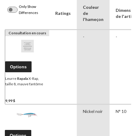
Only Show
Couleur
Dimensio
Differences
Ratings
de
de l'articl
l'hameçon
Consultation en cours
-
-
Options
Leurre
Rapala
X-Rap,
taille 8, mauve fantôme
9,99 $
Nickel noir
N° 10
Options