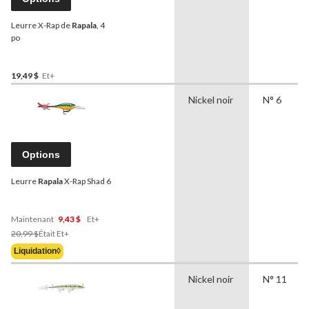
Leurre X-Rap de
Rapala
, 4
po
19,49 $
Et+
Nickel noir
N° 6
Options
Leurre
Rapala
X-Rap Shad 6
Maintenant
9,43 $
Et+
Prix
20,99 $
Était
Et+
Était
Liquidation◊
À
Partir
Nickel noir
N° 11
De
20,99 $