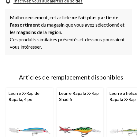
Inscrivez-vous aux alertes de soldes
Malheureusement, cet article
ne fait plus partie de
l
’assortiment
du magasin que vous avez sélectionné et
les magasins de la région.
Ces produits similaires présentés ci-dessous pourraient
vous intéresser.
Articles de remplacement disponibles
Leurre X-Rap de
Leurre
Rapala
X-Rap
Leurre à hélic
Rapala
, 4 po
Shad 6
Rapala
X-Rap 