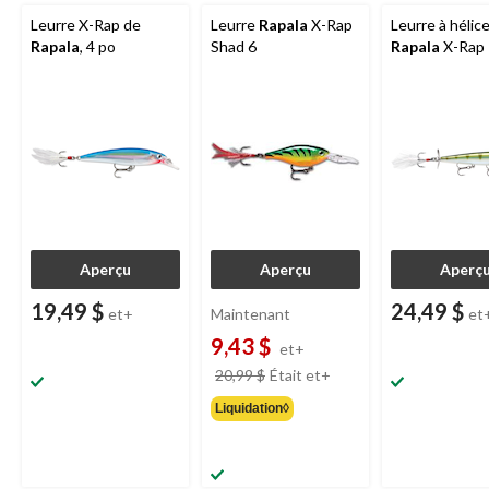
Leurre X-Rap de
Leurre
Rapala
X-Rap
Leurre à hélic
Rapala
, 4 po
Shad 6
Rapala
X-Rap 
Aperçu
Aperçu
Aperç
19,49 $
24,49 $
et+
Maintenant
et
9,43 $
et+
prix
20,99 $
Était
et+
était
Liquidation◊
à
partir
de
20,99 $