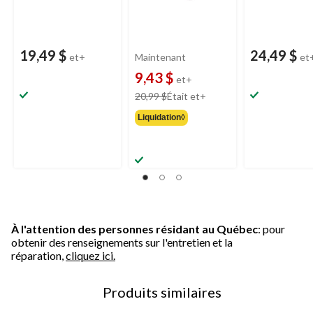
19,49 $
24,49 $
et+
Maintenant
et
9,43 $
et+
prix
20,99 $
Était
et+
était
Liquidation◊
à
partir
de
20,99 $
À l'attention des personnes résidant au Québec
: pour
obtenir des renseignements sur l'entretien et la
réparation,
cliquez ici.
Produits similaires