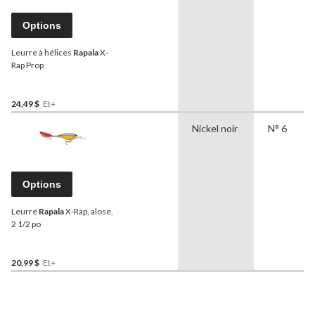
Options
Leurre à hélices
Rapala
X-
Rap Prop
24,49 $
Et+
Nickel noir
N° 6
Options
Leurre
Rapala
X-Rap, alose,
2 1/2 po
20,99 $
Et+