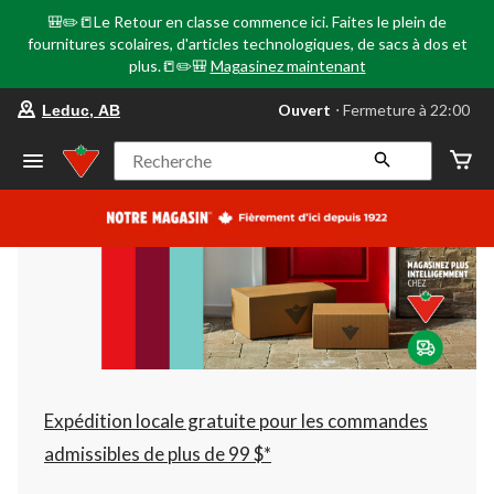
🎒✏️📒Le Retour en classe commence ici. Faites le plein de
fournitures scolaires, d'articles technologiques, de sacs à dos et
plus.📒✏️🎒
Magasinez maintenant
votre
Ouvert
⋅ Fermeture à 22:00
Leduc, AB
magasin
préféré
est
Recherche
Leduc,
AB,
courament
Ouvert,
Fermeture
à
à
22:00
cliquer
pour
changer
Expédition locale gratuite pour les commandes
admissibles de plus de 99 $*